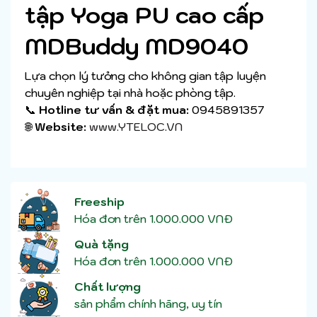
tập Yoga PU cao cấp
MDBuddy MD9040
Lựa chọn lý tưởng cho không gian tập luyện
chuyên nghiệp tại nhà hoặc phòng tập.
📞
Hotline tư vấn & đặt mua:
0945891357
🌐
Website:
www.YTELOC.VN
Freeship
Hóa đơn trên 1.000.000 VNĐ
Quà tặng
Hóa đơn trên 1.000.000 VNĐ
Chất lượng
sản phẩm chính hãng, uy tín