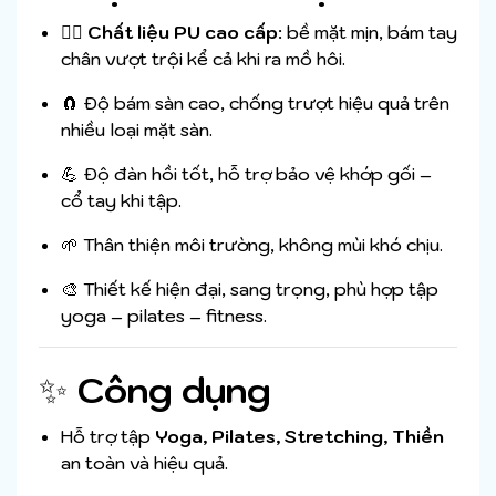
🧘‍♀️
Chất liệu PU cao cấp
: bề mặt mịn, bám tay
chân vượt trội kể cả khi ra mồ hôi.
🧲 Độ bám sàn cao, chống trượt hiệu quả trên
nhiều loại mặt sàn.
💪 Độ đàn hồi tốt, hỗ trợ bảo vệ khớp gối –
cổ tay khi tập.
🌱 Thân thiện môi trường, không mùi khó chịu.
🎨 Thiết kế hiện đại, sang trọng, phù hợp tập
yoga – pilates – fitness.
✨
Công dụng
Hỗ trợ tập
Yoga, Pilates, Stretching, Thiền
an toàn và hiệu quả.