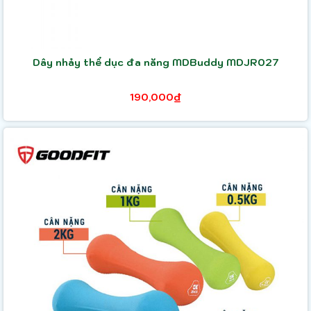
Dây nhảy thể dục đa năng MDBuddy MDJR027
190,000₫