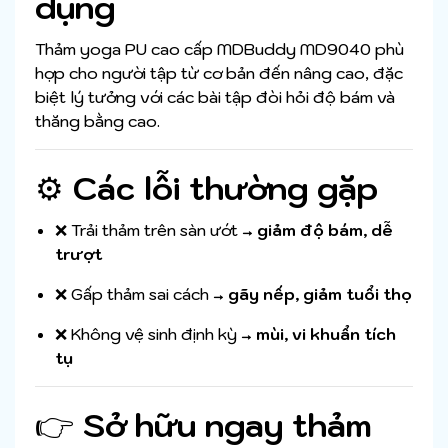
dụng
Thảm yoga PU cao cấp MDBuddy MD9040 phù
hợp cho người tập từ cơ bản đến nâng cao, đặc
biệt lý tưởng với các bài tập đòi hỏi độ bám và
thăng bằng cao.
⚙️
Các lỗi thường gặp
❌ Trải thảm trên sàn ướt →
giảm độ bám, dễ
trượt
❌ Gấp thảm sai cách →
gãy nếp, giảm tuổi thọ
❌ Không vệ sinh định kỳ →
mùi, vi khuẩn tích
tụ
👉
Sở hữu ngay thảm