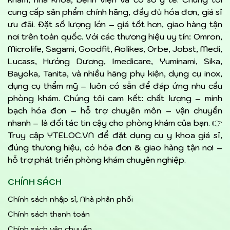
cung cấp sản phẩm chính hãng, đầy đủ hóa đơn, giá sỉ
ưu đãi. Đặt số lượng lớn – giá tốt hơn, giao hàng tận
nơi trên toàn quốc. Với các thương hiệu uy tín: Omron,
Microlife, Sagami, Goodfit, Aolikes, Orbe, Jobst, Medi,
Lucass, Hướng Dương, Imedicare, Yuminami, Sika,
Bayoka, Tanita, và nhiều hãng phụ kiện, dụng cụ inox,
dụng cụ thẩm mỹ – luôn có sẵn để đáp ứng nhu cầu
phòng khám. Chúng tôi cam kết: chất lượng – minh
bạch hóa đơn – hỗ trợ chuyên môn – vận chuyển
nhanh – là đối tác tin cậy cho phòng khám của bạn. 👉
Truy cập YTELOC.VN để đặt dụng cụ y khoa giá sỉ,
đúng thương hiệu, có hóa đơn & giao hàng tận nơi –
hỗ trợ phát triển phòng khám chuyên nghiệp.
CHÍNH SÁCH
Chính sách nhập sỉ, Nhà phân phối
Chính sách thanh toán
Chính sách vận chuyển