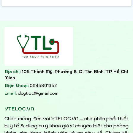
Địa chỉ:
105 Thành Mỹ, Phường 8, Q. Tân Bình, TP Hồ Chí
Minh
Điện thoại:
0945891357
Email:
dcytloc@gmail.com
YTELOC.VN
Chào mừng đến với YTELOC.VN – nhà phân phối thiết
bị y tế & dụng cụ y khoa giá sỉ chuyên biệt cho phòng
khám, nha khoa, bệnh viện và cơ sở y tế. Chúng tôi