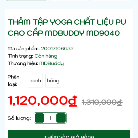
THẢM TẬP YOGA CHẤT LIỆU PU
CAO CẤP MDBUDDY MD9040
Mã sản phẩm:
20017108633
Tình trạng:
Còn hàng
Thương hiệu:
MDBuddy
Phân
xanh
hồng
loại:
1,120,000
₫
1,310,000
₫
Số lượng:
THÊM VÀO GIỎ HÀNG