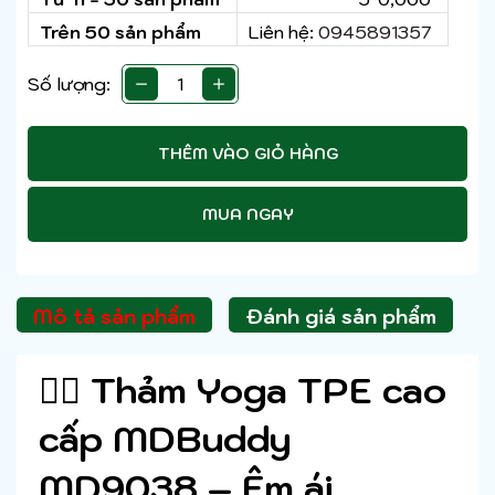
Trên 50 sản phẩm
Liên hệ:
0945891357
Số lượng:
THÊM VÀO GIỎ HÀNG
MUA NGAY
Mô tả sản phẩm
Đánh giá sản phẩm
🧘‍♀️
Thảm Yoga TPE cao
cấp MDBuddy
MD9038 – Êm ái,