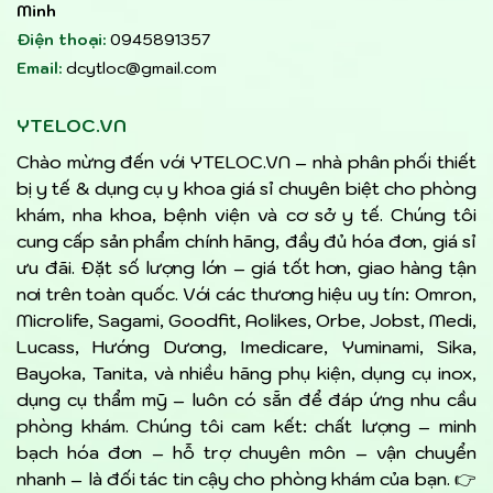
Minh
Điện thoại:
0945891357
Email:
dcytloc@gmail.com
YTELOC.VN
Chào mừng đến với YTELOC.VN – nhà phân phối thiết
bị y tế & dụng cụ y khoa giá sỉ chuyên biệt cho phòng
khám, nha khoa, bệnh viện và cơ sở y tế. Chúng tôi
cung cấp sản phẩm chính hãng, đầy đủ hóa đơn, giá sỉ
ưu đãi. Đặt số lượng lớn – giá tốt hơn, giao hàng tận
nơi trên toàn quốc. Với các thương hiệu uy tín: Omron,
Microlife, Sagami, Goodfit, Aolikes, Orbe, Jobst, Medi,
Lucass, Hướng Dương, Imedicare, Yuminami, Sika,
Bayoka, Tanita, và nhiều hãng phụ kiện, dụng cụ inox,
dụng cụ thẩm mỹ – luôn có sẵn để đáp ứng nhu cầu
phòng khám. Chúng tôi cam kết: chất lượng – minh
bạch hóa đơn – hỗ trợ chuyên môn – vận chuyển
nhanh – là đối tác tin cậy cho phòng khám của bạn. 👉