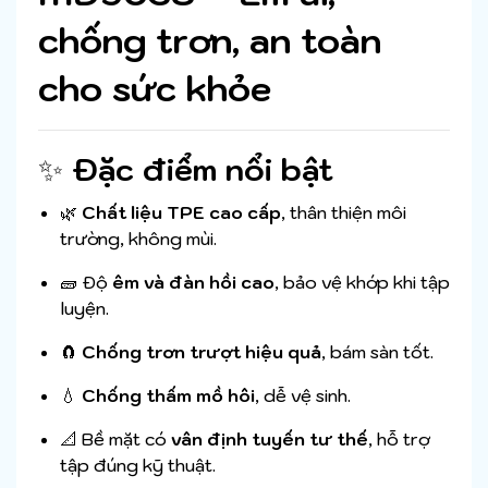
chống trơn, an toàn
cho sức khỏe
✨
Đặc điểm nổi bật
🌿
Chất liệu TPE cao cấp
, thân thiện môi
trường, không mùi.
🧱 Độ
êm và đàn hồi cao
, bảo vệ khớp khi tập
luyện.
🧲
Chống trơn trượt hiệu quả
, bám sàn tốt.
💧
Chống thấm mồ hôi
, dễ vệ sinh.
📐 Bề mặt có
vân định tuyến tư thế
, hỗ trợ
tập đúng kỹ thuật.