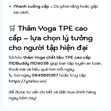
Nhanh xuống cấp
→ Do phơi nắng hoặc gấp
sai cách.
🛒
Thảm Yoga TPE cao
cấp – lựa chọn lý tưởng
cho người tập hiện đại
Sở hữu
thảm Yoga chất liệu TPE cao cấp
MDBuddy MD9038
giúp bạn tập luyện an toàn,
thoải mái và hiệu quả hơn mỗi ngày.
📞 Gọi ngay
0945891357
hoặc truy cập
https://yteloc.vn/
để được tư vấn chi tiết và đặt mua chính hãng
ngay hôm nay!