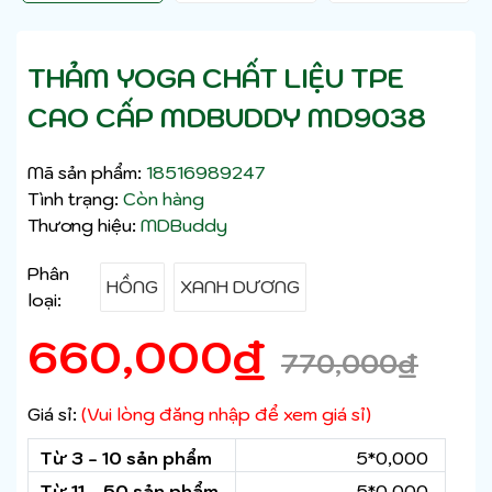
THẢM YOGA CHẤT LIỆU TPE
CAO CẤP MDBUDDY MD9038
Mã sản phẩm:
18516989247
Tình trạng:
Còn hàng
Thương hiệu:
MDBuddy
Phân
HỒNG
XANH DƯƠNG
loại:
660,000
₫
770,000
₫
Giá sỉ:
(Vui lòng đăng nhập để xem giá sỉ)
Từ 3 - 10 sản phẩm
5*0,000
Từ 11 - 50 sản phẩm
5*0,000