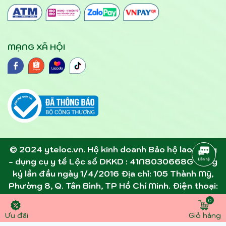
MẠNG XÃ HỘI
© 2024 yteloc.vn. Hộ kinh doanh Bảo hộ lao động
- dụng cụ y tế Lộc số DKKD : 41N8030668G đăng
ký lần đầu ngày 1/4/2016 Địa chỉ: 105 Thành Mỹ,
Phường 8, Q. Tân Bình, TP Hồ Chí Minh. Điện thoại:
0945891357 - 0907305306 . Email:
0
dcytloc@gmail.com
Ưu đãi
Giỏ hàng