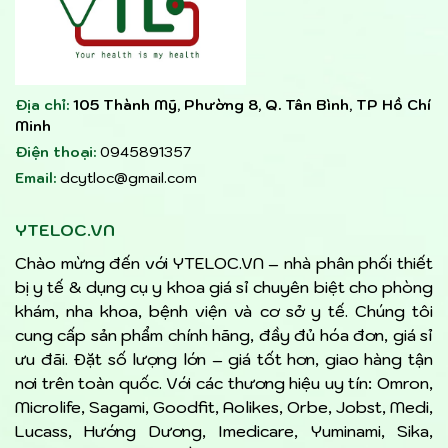
Địa chỉ:
105 Thành Mỹ, Phường 8, Q. Tân Bình, TP Hồ Chí
Minh
Điện thoại:
0945891357
Email:
dcytloc@gmail.com
YTELOC.VN
Chào mừng đến với YTELOC.VN – nhà phân phối thiết
bị y tế & dụng cụ y khoa giá sỉ chuyên biệt cho phòng
khám, nha khoa, bệnh viện và cơ sở y tế. Chúng tôi
cung cấp sản phẩm chính hãng, đầy đủ hóa đơn, giá sỉ
ưu đãi. Đặt số lượng lớn – giá tốt hơn, giao hàng tận
nơi trên toàn quốc. Với các thương hiệu uy tín: Omron,
Microlife, Sagami, Goodfit, Aolikes, Orbe, Jobst, Medi,
Lucass, Hướng Dương, Imedicare, Yuminami, Sika,