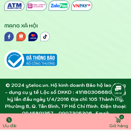
MẠNG XÃ HỘI
© 2024 yteloc.vn. Hộ kinh doanh Bảo hộ lao động
- dụng cụ y tế Lộc số DKKD : 41N8030668G đăng
ký lần đầu ngày 1/4/2016 Địa chỉ: 105 Thành Mỹ,
Phường 8, Q. Tân Bình, TP Hồ Chí Minh. Điện thoại:
0945891357 - 0907305306 . Email:
0
dcytloc@gmail.com
Ưu đãi
Giỏ hàng