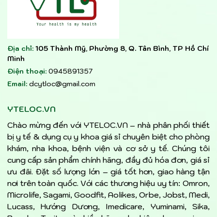
Địa chỉ:
105 Thành Mỹ, Phường 8, Q. Tân Bình, TP Hồ Chí
Minh
Điện thoại:
0945891357
Email:
dcytloc@gmail.com
YTELOC.VN
Chào mừng đến với YTELOC.VN – nhà phân phối thiết
bị y tế & dụng cụ y khoa giá sỉ chuyên biệt cho phòng
khám, nha khoa, bệnh viện và cơ sở y tế. Chúng tôi
cung cấp sản phẩm chính hãng, đầy đủ hóa đơn, giá sỉ
ưu đãi. Đặt số lượng lớn – giá tốt hơn, giao hàng tận
nơi trên toàn quốc. Với các thương hiệu uy tín: Omron,
Microlife, Sagami, Goodfit, Aolikes, Orbe, Jobst, Medi,
Lucass, Hướng Dương, Imedicare, Yuminami, Sika,