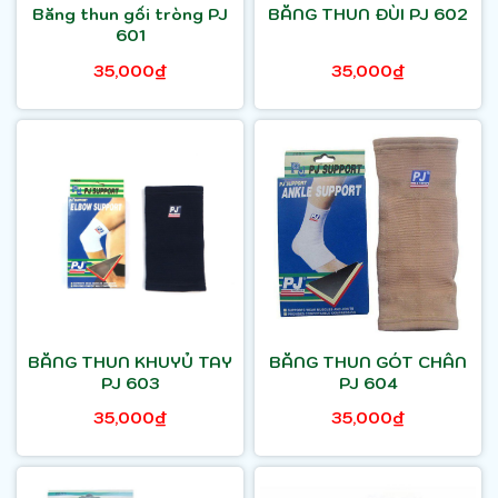
Băng thun gối tròng PJ
BĂNG THUN ĐÙI PJ 602
601
35,000₫
35,000₫
BĂNG THUN KHUYỦ TAY
BĂNG THUN GÓT CHÂN
PJ 603
PJ 604
35,000₫
35,000₫