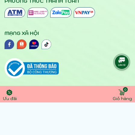
PHƯƠNG THỨC THANH TOÁN
MẠNG XÃ HỘI
0
© 2024 yteloc.vn. Hộ kinh doanh Bảo hộ lao động
Ưu đãi
Giỏ hàng
- dụng cụ y tế Lộc số DKKD : 41N8030668G đăng
ký lần đầu ngày 1/4/2016 Địa chỉ: 105 Thành Mỹ,
Phường 8, Q. Tân Bình, TP Hồ Chí Minh. Điện thoại:
0945891357 - 0907305306 . Email:
dcytloc@gmail.com