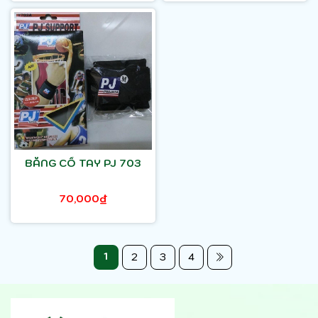
BĂNG CỔ TAY PJ 703
70,000₫
1
2
3
4