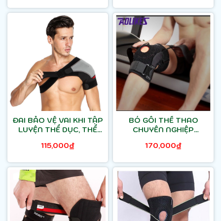
ĐAI BẢO VỆ VAI KHI TẬP
BÓ GỐI THỂ THAO
LUYỆN THỂ DỤC, THỂ
CHUYÊN NGHIỆP
THAO AOLIKES AL1697
AOLIKES AL7907
115,000₫
170,000₫
(1CHIẾC)