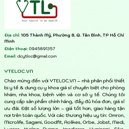
Địa chỉ:
105 Thành Mỹ, Phường 8, Q. Tân Bình, TP Hồ Chí
Minh
Điện thoại:
0945891357
Email:
dcytloc@gmail.com
YTELOC.VN
Chào mừng đến với YTELOC.VN – nhà phân phối thiết
bị y tế & dụng cụ y khoa giá sỉ chuyên biệt cho phòng
khám, nha khoa, bệnh viện và cơ sở y tế. Chúng tôi
cung cấp sản phẩm chính hãng, đầy đủ hóa đơn, giá sỉ
ưu đãi. Đặt số lượng lớn – giá tốt hơn, giao hàng tận
nơi trên toàn quốc. Với các thương hiệu uy tín: Omron,
Microlife, Sagami, Goodfit, Aolikes, Orbe, Jobst, Medi,
Lucass, Hướng Dương, Imedicare, Yuminami, Sika,