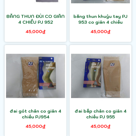
BĂNG THUN ĐÙI CO GIÃN
băng thun khuỷu tay PJ
4 CHIỀU PJ 952
953 co giãn 4 chiều
45,000₫
45,000₫
đai gót chân co giãn 4
đai bắp chân co giãn 4
chiều PJ954
chiều PJ 955
45,000₫
45,000₫