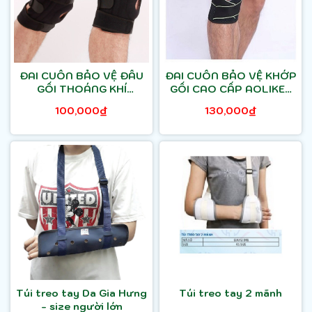
ĐAI CUỐN BẢO VỆ ĐẦU
ĐAI CUỐN BẢO VỆ KHỚP
GỐI THOÁNG KHÍ
GỐI CAO CẤP AOLIKES
AOLIKES AL7618(1 chiếc)
AL7908 1 chiếc
100,000₫
130,000₫
Túi treo tay Da Gia Hưng
Túi treo tay 2 mãnh
- size người lớn