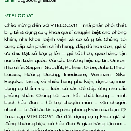
Email:
dcytloc@gmail.com
YTELOC.VN
Chào mừng đến với YTELOC.VN – nhà phân phối thiết
bị y tế & dụng cụ y khoa giá sỉ chuyên biệt cho phòng
khám, nha khoa, bệnh viện và cơ sở y tế. Chúng tôi
cung cấp sản phẩm chính hãng, đầy đủ hóa đơn, giá sỉ
ưu đãi. Đặt số lượng lớn – giá tốt hơn, giao hàng tận
nơi trên toàn quốc. Với các thương hiệu uy tín: Omron,
Microlife, Sagami, Goodfit, Aolikes, Orbe, Jobst, Medi,
Lucass, Hướng Dương, Imedicare, Yuminami, Sika,
Bayoka, Tanita, và nhiều hãng phụ kiện, dụng cụ inox,
dụng cụ thẩm mỹ – luôn có sẵn để đáp ứng nhu cầu
phòng khám. Chúng tôi cam kết: chất lượng – minh
bạch hóa đơn – hỗ trợ chuyên môn – vận chuyển
nhanh – là đối tác tin cậy cho phòng khám của bạn. 👉
Truy cập YTELOC.VN để đặt dụng cụ y khoa giá sỉ,
đúng thương hiệu, có hóa đơn & giao hàng tận nơi –
hỗ trợ phát triển phòng khám chuyên nghiệp.