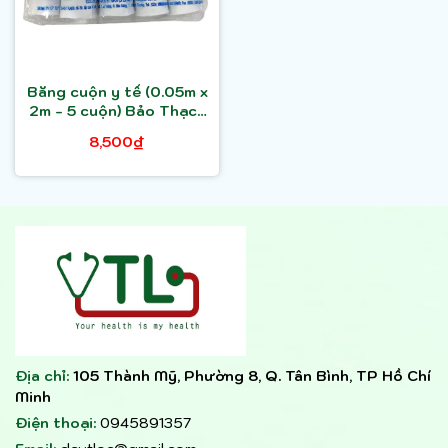
Băng cuộn y tế (0.05m x
2m - 5 cuộn) Bảo Thạch
dùng để băng vết
8,500₫
thương
Địa chỉ:
105 Thành Mỹ, Phường 8, Q. Tân Bình, TP Hồ Chí
Minh
Điện thoại:
0945891357