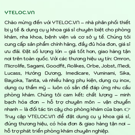
YTELOC.VN
Chào mừng đến với YTELOC.VN – nhà phân phối thiết
bị y tế & dụng cụ y khoa giá sỉ chuyên biệt cho phòng
khám, nha khoa, bệnh viện và cơ sở y tế. Chúng tôi
cung cấp sản phẩm chính hãng, đầy đủ hóa đơn, giá sỉ
ưu đãi. Đặt số lượng lớn – giá tốt hơn, giao hàng tận
nơi trên toàn quốc. Với các thương hiệu uy tín: Omron,
Microlife, Sagami, Goodfit, Aolikes, Orbe, Jobst, Medi,
Lucass, Hướng Dương, Imedicare, Yuminami, Sika,
Bayoka, Tanita, và nhiều hãng phụ kiện, dụng cụ inox,
dụng cụ thẩm mỹ – luôn có sẵn để đáp ứng nhu cầu
phòng khám. Chúng tôi cam kết: chất lượng – minh
bạch hóa đơn – hỗ trợ chuyên môn – vận chuyển
nhanh – là đối tác tin cậy cho phòng khám của bạn. 👉
Truy cập YTELOC.VN để đặt dụng cụ y khoa giá sỉ,
đúng thương hiệu, có hóa đơn & giao hàng tận nơi –
hỗ trợ phát triển phòng khám chuyên nghiệp.