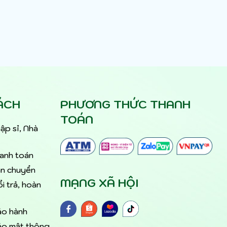
ÁCH
PHƯƠNG THỨC THANH
TOÁN
ập sỉ, Nhà
hanh toán
ận chuyển
MẠNG XÃ HỘI
i trả, hoàn
ảo hành
ảo mật thông