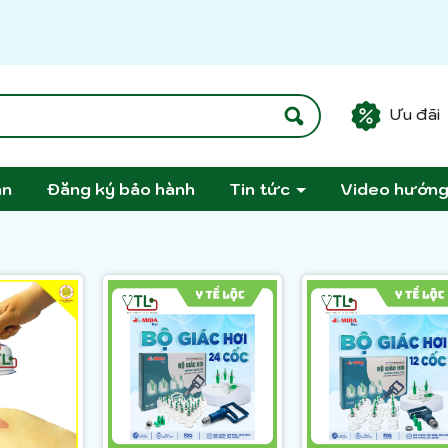
Ưu đãi
án
Đăng ký bảo hành
Tin tức
Video hướn