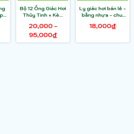
ông
Bộ 12 Ống Giác Hơi
Ly giác hơi bán lẻ -
up
Thủy Tinh + Kèm
bằng nhựa - chui
t
Cây Châm Lửa
đỏ ( 1 cái )
20,000 -
18,000₫
95,000₫