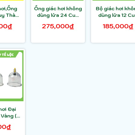
hơi,Ống
Ống giác hơi không
Bộ giác hơi kh
Duy Thành
dùng lửa 24 Cup
dùng lửa 12 C
 size
MIDA MEC đạt
MIDA MEC đạ
00₫
275,000₫
185,000₫
tiêu chuẩn ISO-
tiêu chuẩn ISO-
13485
13485
hơi Đại
 Vàng (1
i)
00₫