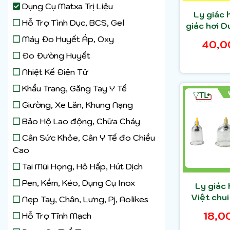
Dụng Cụ Matxa Trị Liệu
Ly giác 
Hỗ Trợ Tình Dục, BCS, Gel
giác hơi 
lẻ các
Máy Đo Huyết Áp, Oxy
40,0
Đo Đường Huyết
Nhiệt Kế Điện Tử
Khẩu Trang, Găng Tay Y Tế
Giường, Xe Lăn, Khung Nạng
Bảo Hộ Lao động, Chữa Cháy
Cân Sức Khỏe, Cân Y Tế đo Chiều
Cao
Tai Mũi Họng, Hô Hấp, Hút Dịch
Pen, Kềm, Kéo, Dụng Cụ Inox
Ly giác 
Việt chui
Nẹp Tay, Chân, Lưng, Pj, Aolikes
cá
18,0
Hỗ Trợ Tĩnh Mạch