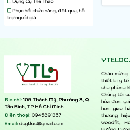
Dụng Cụ Thể Thao
Phục hồi chức năng, đột quỵ, hỗ
trợ người già
YTELOC
Chào mừng 
thiết bị y t
cho phòng kh
Chúng tôi c
Địa chỉ:
105 Thành Mỹ, Phường 8, Q.
hóa đơn, giá
Tân Bình, TP Hồ Chí Minh
hơn, giao h
Điện thoại:
0945891357
thương hiệu
Goodfit, Ao
Email:
dcytloc@gmail.com
Hướng Dương