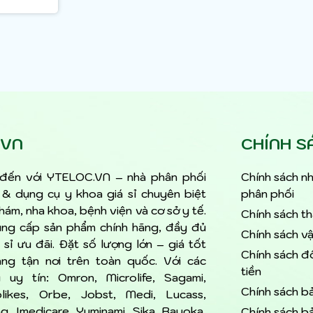
.VN
CHÍNH S
đến với YTELOC.VN – nhà phân phối
Chính sách nh
ế & dụng cụ y khoa giá sỉ chuyên biệt
phân phối
ám, nha khoa, bệnh viện và cơ sở y tế.
Chính sách t
ung cấp sản phẩm chính hãng, đầy đủ
Chính sách v
 sỉ ưu đãi. Đặt số lượng lớn – giá tốt
Chính sách đổ
àng tận nơi trên toàn quốc. Với các
tiền
 uy tín: Omron, Microlife, Sagami,
Chính sách b
likes, Orbe, Jobst, Medi, Lucass,
, Imedicare, Yuminami, Sika, Bayoka,
Chính sách b