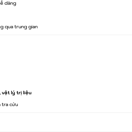
 dễ dàng
ng qua trung gian
ật lý trị liệu
n tra cứu