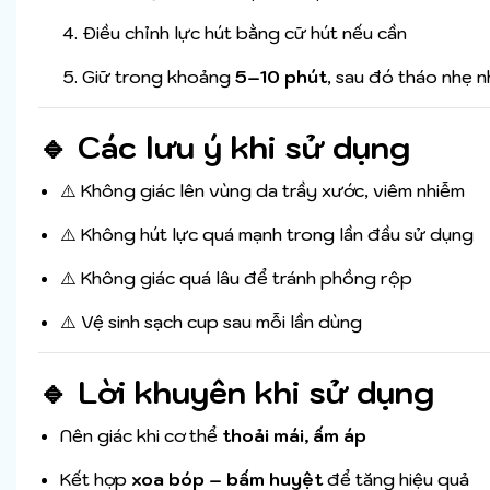
Điều chỉnh lực hút bằng cữ hút nếu cần
Giữ trong khoảng
5–10 phút
, sau đó tháo nhẹ 
🔹 Các lưu ý khi sử dụng
⚠️ Không giác lên vùng da trầy xước, viêm nhiễm
⚠️ Không hút lực quá mạnh trong lần đầu sử dụng
⚠️ Không giác quá lâu để tránh phồng rộp
⚠️ Vệ sinh sạch cup sau mỗi lần dùng
🔹 Lời khuyên khi sử dụng
Nên giác khi cơ thể
thoải mái, ấm áp
Kết hợp
xoa bóp – bấm huyệt
để tăng hiệu quả