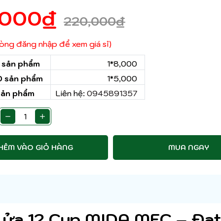
,000
₫
220,000
₫
 lòng đăng nhập để xem giá sỉ)
0 sản phẩm
1*8,000
50 sản phẩm
1*5,000
sản phẩm
Liên hệ:
0945891357
HÊM VÀO GIỎ HÀNG
MUA NGAY
 Lửa 12 Cup MIDA MEC – Đạ