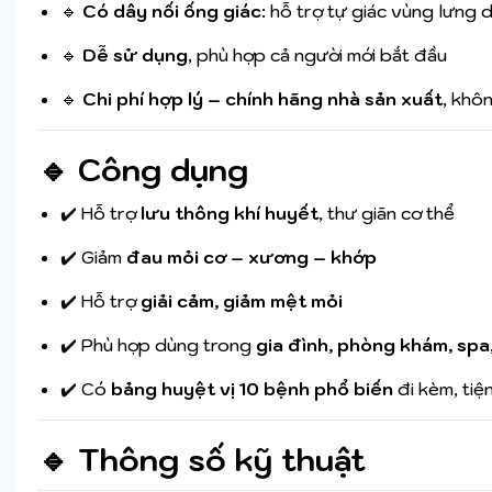
🔹
Có dây nối ống giác
: hỗ trợ tự giác vùng lưng
🔹
Dễ sử dụng
, phù hợp cả người mới bắt đầu
🔹
Chi phí hợp lý – chính hãng nhà sản xuất
, khô
🔹 Công dụng
✔️ Hỗ trợ
lưu thông khí huyết
, thư giãn cơ thể
✔️ Giảm
đau mỏi cơ – xương – khớp
✔️ Hỗ trợ
giải cảm, giảm mệt mỏi
✔️ Phù hợp dùng trong
gia đình, phòng khám, spa, v
✔️ Có
bảng huyệt vị 10 bệnh phổ biến
đi kèm, tiệ
🔹 Thông số kỹ thuật