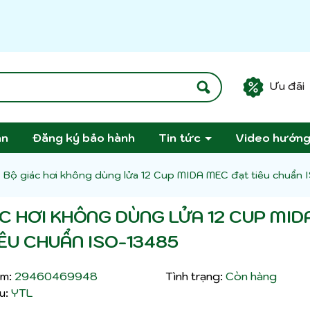
Ưu đãi
án
Đăng ký bảo hành
Tin tức
Video hướn
Bộ giác hơi không dùng lửa 12 Cup MIDA MEC đạt tiêu chuẩn
C HƠI KHÔNG DÙNG LỬA 12 CUP MID
ÊU CHUẨN ISO-13485
m:
29460469948
Tình trạng:
Còn hàng
u:
YTL