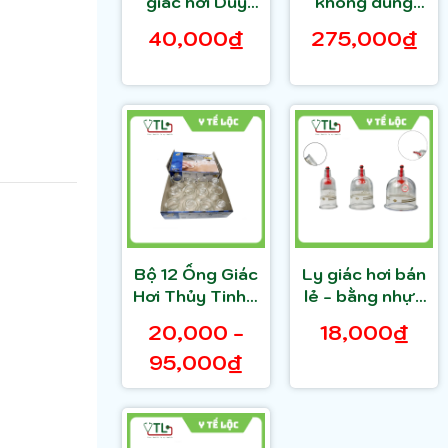
giác hơi Duy
không dùng
Thành lẻ các
lửa 24 Cup
40,000₫
275,000₫
size
MIDA MEC đạt
tiêu chuẩn
ISO-13485
Bộ 12 Ống Giác
Ly giác hơi bán
Hơi Thủy Tinh +
lẻ - bằng nhựa
Kèm Cây Châm
- chui đỏ ( 1 cái
20,000 -
18,000₫
Lửa
)
95,000₫