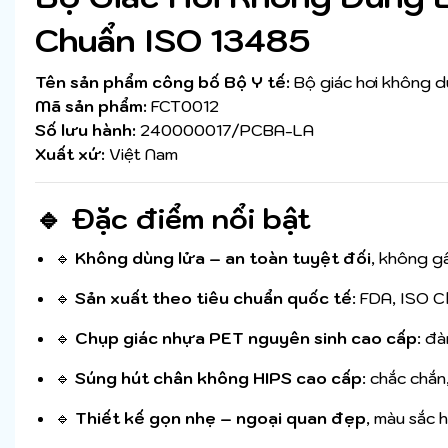
Chuẩn ISO 13485
Tên sản phẩm công bố Bộ Y tế:
Bộ giác hơi không d
Mã sản phẩm:
FCT0012
Số lưu hành:
240000017/PCBA-LA
Xuất xứ:
Việt Nam
🔹 Đặc điểm nổi bật
🔹
Không dùng lửa – an toàn tuyệt đối
, không g
🔹
Sản xuất theo tiêu chuẩn quốc tế
: FDA, ISO C
🔹
Chụp giác nhựa PET nguyên sinh cao cấp
: đà
🔹
Súng hút chân không HIPS cao cấp
: chắc chắn
🔹
Thiết kế gọn nhẹ – ngoại quan đẹp
, màu sắc 