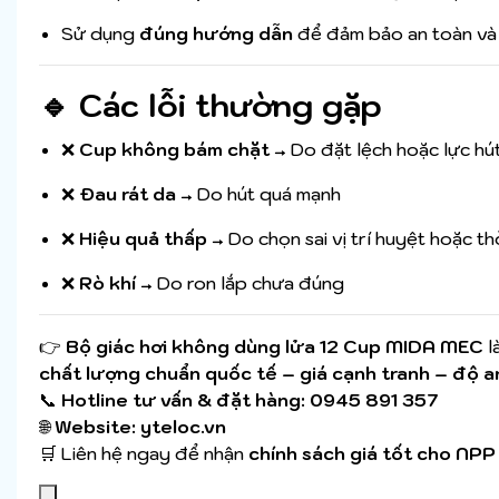
Sử dụng
đúng hướng dẫn
để đảm bảo an toàn và
🔹 Các lỗi thường gặp
❌
Cup không bám chặt
→ Do đặt lệch hoặc lực hú
❌
Đau rát da
→ Do hút quá mạnh
❌
Hiệu quả thấp
→ Do chọn sai vị trí huyệt hoặc th
❌
Rò khí
→ Do ron lắp chưa đúng
👉
Bộ giác hơi không dùng lửa 12 Cup MIDA MEC
l
chất lượng chuẩn quốc tế – giá cạnh tranh – độ a
📞
Hotline tư vấn & đặt hàng:
0945 891 357
🌐
Website:
yteloc.vn
🛒 Liên hệ ngay để nhận
chính sách giá tốt cho NPP 