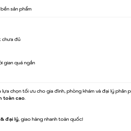
 bền sản phẩm
t chưa đủ
ời gian quá ngắn
à lựa chọn tối ưu cho gia đình, phòng khám và đại lý phân 
n toàn cao
.
& đại lý
, giao hàng nhanh toàn quốc!