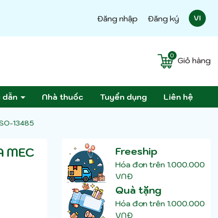
Đăng nhập
Đăng ký
VI
0
Giỏ hàng
g dẫn
Nhà thuốc
Tuyển dụng
Liên hệ
 ISO-13485
A MEC
Freeship
Hóa đơn trên 1.000.000
VNĐ
Quà tặng
Hóa đơn trên 1.000.000
VNĐ