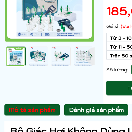
185
Giá sỉ:
(Vui
Từ 3 - 1
Từ 11 - 
Trên 50 
Số lượng:
T
Mô tả sản phẩm
Đánh giá sản phẩm
Bộ Giác Hơi Không Dùng