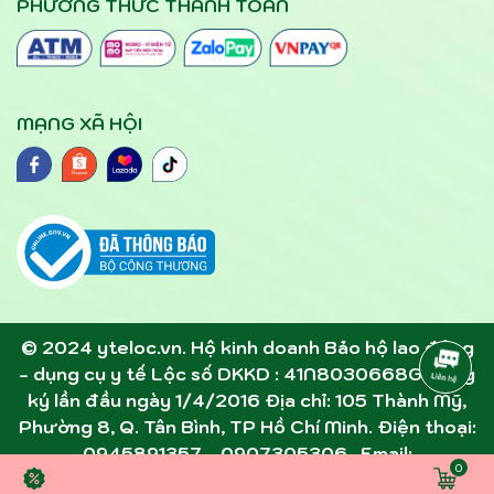
PHƯƠNG THỨC THANH TOÁN
MẠNG XÃ HỘI
© 2024 yteloc.vn. Hộ kinh doanh Bảo hộ lao động
- dụng cụ y tế Lộc số DKKD : 41N8030668G đăng
ký lần đầu ngày 1/4/2016 Địa chỉ: 105 Thành Mỹ,
Phường 8, Q. Tân Bình, TP Hồ Chí Minh. Điện thoại:
0945891357 - 0907305306 . Email:
0
dcytloc@gmail.com