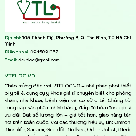
Địa chỉ:
105 Thành Mỹ, Phường 8, Q. Tân Bình, TP Hồ Chí
Minh
Điện thoại:
0945891357
Email:
dcytloc@gmail.com
YTELOC.VN
Chào mừng đến với YTELOC.VN – nhà phân phối thiết
bị y tế & dụng cụ y khoa giá sỉ chuyên biệt cho phòng
khám, nha khoa, bệnh viện và cơ sở y tế. Chúng tôi
cung cấp sản phẩm chính hãng, đầy đủ hóa đơn, giá sỉ
ưu đãi. Đặt số lượng lớn – giá tốt hơn, giao hàng tận
nơi trên toàn quốc. Với các thương hiệu uy tín: Omron,
Microlife, Sagami, Goodfit, Aolikes, Orbe, Jobst, Medi,