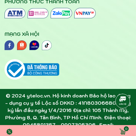
PHƯƠNG THỨC THANH TOÁN
MẠNG XÃ HỘI
© 2024 yteloc.vn. Hộ kinh doanh Bảo hộ lao động
- dụng cụ y tế Lộc số DKKD : 41N8030668G đăng
ký lần đầu ngày 1/4/2016 Địa chỉ: 105 Thành Mỹ,
Phường 8, Q. Tân Bình, TP Hồ Chí Minh. Điện thoại:
0945891357 - 0907305306 . Email:
0
dcytloc@gmail.com