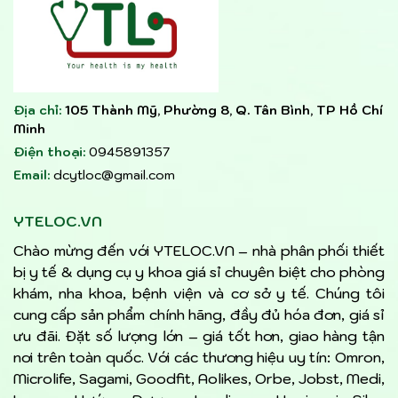
Địa chỉ:
105 Thành Mỹ, Phường 8, Q. Tân Bình, TP Hồ Chí
Minh
Điện thoại:
0945891357
Email:
dcytloc@gmail.com
YTELOC.VN
Chào mừng đến với YTELOC.VN – nhà phân phối thiết
bị y tế & dụng cụ y khoa giá sỉ chuyên biệt cho phòng
khám, nha khoa, bệnh viện và cơ sở y tế. Chúng tôi
cung cấp sản phẩm chính hãng, đầy đủ hóa đơn, giá sỉ
ưu đãi. Đặt số lượng lớn – giá tốt hơn, giao hàng tận
nơi trên toàn quốc. Với các thương hiệu uy tín: Omron,
Microlife, Sagami, Goodfit, Aolikes, Orbe, Jobst, Medi,