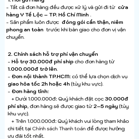
- Tất cả đơn hàng đều được xử lý và gửi đi từ
cửa
hàng Y Tế Lộc – TP. Hồ Chí Minh
.
- Sản phẩm luôn được
đóng gói cẩn thận, niêm
phong an toàn
trước khi bàn giao cho đơn vị vận
chuyển.
2. Chính sách hỗ trợ phí vận chuyển
-
Hỗ trợ 30.000đ phí ship
cho đơn hàng
từ
1.000.000đ trở lên
.
-
Đơn nội thành TP.HCM
: có thể lựa chọn dịch vụ
giao hỏa tốc 2h hoặc 4h
(tùy khu vực).
-
Đơn hàng tỉnh:
+ Dưới 1.000.000đ: Quý khách đặt cọc
30.000đ
phí ship
, đơn hàng sẽ được giao từ
2–5 ngày
(tùy
khu vực).
+ Trên 1.000.000đ: Quý khách vui lòng tham khảo
chi tiết tại
Chính sách Thanh toán
để được hưởng
ưu đãi tốt nhất.