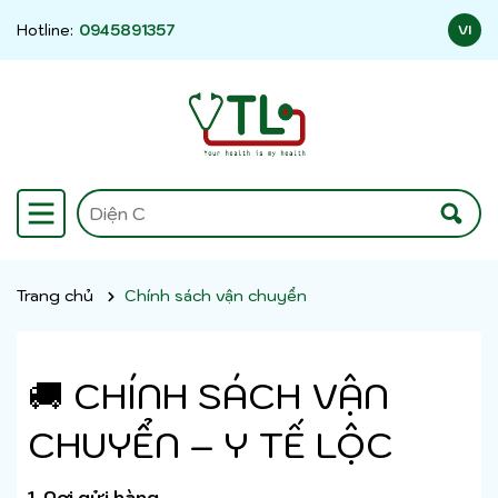
Hotline:
0945891357
VI
Trang chủ
Chính sách vận chuyển
🚚 CHÍNH SÁCH VẬN
CHUYỂN – Y TẾ LỘC
1. Nơi gửi hàng