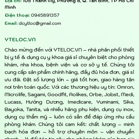
Địa chỉ:
105 Thành Mỹ, Phường 8, Q. Tân Bình, TP Hồ Chí
Minh
Điện thoại:
0945891357
Email:
dcytloc@gmail.com
YTELOC.VN
Chào mừng đến với YTELOC.VN – nhà phân phối thiết
bị y tế & dụng cụ y khoa giá sỉ chuyên biệt cho phòng
khám, nha khoa, bệnh viện và cơ sở y tế. Chúng tôi
cung cấp sản phẩm chính hãng, đầy đủ hóa đơn, giá sỉ
ưu đãi. Đặt số lượng lớn – giá tốt hơn, giao hàng tận
nơi trên toàn quốc. Với các thương hiệu uy tín: Omron,
Microlife, Sagami, Goodfit, Aolikes, Orbe, Jobst, Medi,
Lucass, Hướng Dương, Imedicare, Yuminami, Sika,
Bayoka, Tanita, và nhiều hãng phụ kiện, dụng cụ inox,
dụng cụ thẩm mỹ – luôn có sẵn để đáp ứng nhu cầu
phòng khám. Chúng tôi cam kết: chất lượng – minh
bạch hóa đơn – hỗ trợ chuyên môn – vận chuyển