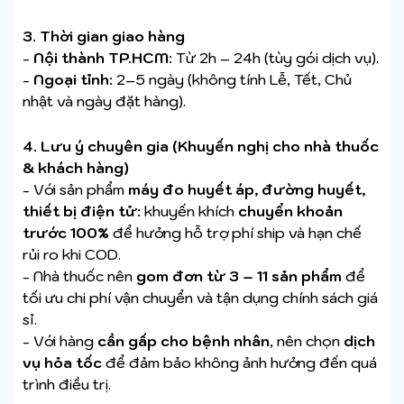
3. Thời gian giao hàng
-
Nội thành TP.HCM
: Từ 2h – 24h (tùy gói dịch vụ).
-
Ngoại tỉnh
: 2–5 ngày (không tính Lễ, Tết, Chủ
nhật và ngày đặt hàng).
4. Lưu ý chuyên gia (Khuyến nghị cho nhà thuốc
& khách hàng)
- Với sản phẩm
máy đo huyết áp, đường huyết,
thiết bị điện tử
: khuyến khích
chuyển khoản
trước 100%
để hưởng hỗ trợ phí ship và hạn chế
rủi ro khi COD.
- Nhà thuốc nên
gom đơn từ 3 – 11 sản phẩm
để
tối ưu chi phí vận chuyển và tận dụng chính sách giá
sỉ.
- Với hàng
cần gấp cho bệnh nhân
, nên chọn
dịch
vụ hỏa tốc
để đảm bảo không ảnh hưởng đến quá
trình điều trị.