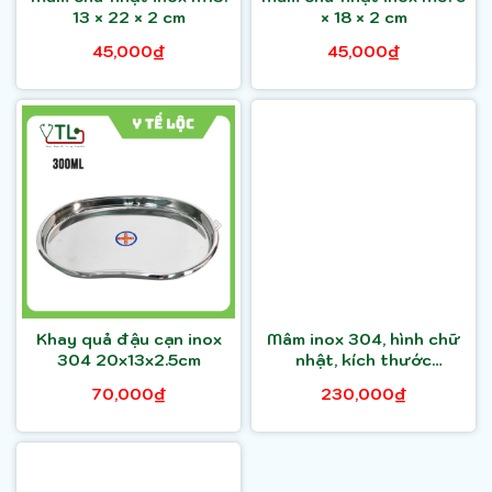
13 × 22 × 2 cm
× 18 × 2 cm
45,000₫
45,000₫
Khay quả đậu cạn inox
Mâm inox 304, hình chữ
304 20x13x2.5cm
nhật, kích thước
30x40x2cm
70,000₫
230,000₫