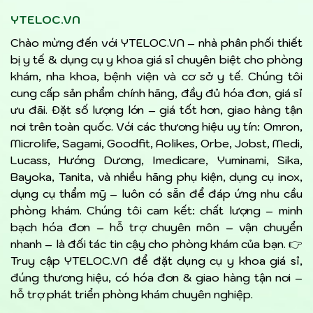
YTELOC.VN
Chào mừng đến với YTELOC.VN – nhà phân phối thiết
bị y tế & dụng cụ y khoa giá sỉ chuyên biệt cho phòng
khám, nha khoa, bệnh viện và cơ sở y tế. Chúng tôi
cung cấp sản phẩm chính hãng, đầy đủ hóa đơn, giá sỉ
ưu đãi. Đặt số lượng lớn – giá tốt hơn, giao hàng tận
nơi trên toàn quốc. Với các thương hiệu uy tín: Omron,
Microlife, Sagami, Goodfit, Aolikes, Orbe, Jobst, Medi,
Lucass, Hướng Dương, Imedicare, Yuminami, Sika,
Bayoka, Tanita, và nhiều hãng phụ kiện, dụng cụ inox,
dụng cụ thẩm mỹ – luôn có sẵn để đáp ứng nhu cầu
phòng khám. Chúng tôi cam kết: chất lượng – minh
bạch hóa đơn – hỗ trợ chuyên môn – vận chuyển
nhanh – là đối tác tin cậy cho phòng khám của bạn. 👉
Truy cập YTELOC.VN để đặt dụng cụ y khoa giá sỉ,
đúng thương hiệu, có hóa đơn & giao hàng tận nơi –
hỗ trợ phát triển phòng khám chuyên nghiệp.