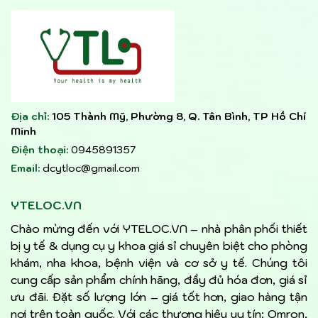
Địa chỉ:
105 Thành Mỹ, Phường 8, Q. Tân Bình, TP Hồ Chí
Minh
Điện thoại:
0945891357
Email:
dcytloc@gmail.com
YTELOC.VN
Chào mừng đến với YTELOC.VN – nhà phân phối thiết
bị y tế & dụng cụ y khoa giá sỉ chuyên biệt cho phòng
khám, nha khoa, bệnh viện và cơ sở y tế. Chúng tôi
cung cấp sản phẩm chính hãng, đầy đủ hóa đơn, giá sỉ
ưu đãi. Đặt số lượng lớn – giá tốt hơn, giao hàng tận
nơi trên toàn quốc. Với các thương hiệu uy tín: Omron,