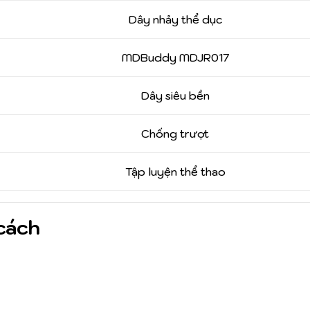
Dây nhảy thể dục
MDBuddy MDJR017
Dây siêu bền
Chống trượt
Tập luyện thể thao
cách