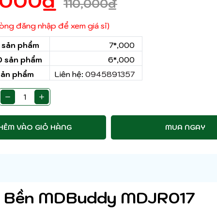
,000
₫
110,000
₫
 lòng đăng nhập để xem giá sỉ)
0 sản phẩm
7*,000
50 sản phẩm
6*,000
sản phẩm
Liên hệ:
0945891357
HÊM VÀO GIỎ HÀNG
MUA NGAY
êu Bền MDBuddy MDJR017