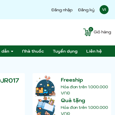
Đăng nhập
Đăng ký
VI
0
Giỏ hàng
g dẫn
Nhà thuốc
Tuyển dụng
Liên hệ
DJR017
Freeship
Hóa đơn trên 1.000.000
VNĐ
Quà tặng
Hóa đơn trên 1.000.000
VNĐ