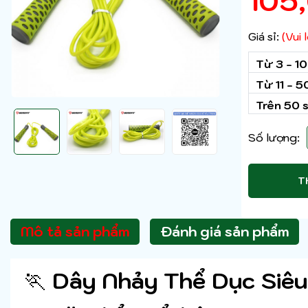
105
Giá sỉ:
(Vui
Từ 3 - 1
Từ 11 - 
Trên 50 
Số lượng:
T
Mô tả sản phẩm
Đánh giá sản phẩm
🏃
Dây Nhảy Thể Dục Si