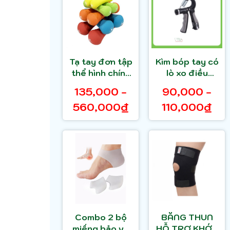
Tạ tay đơn tập
Kìm bóp tay có
thể hình chính
lò xo điều
hãng MDBuddy
chỉnh lực chữ A
135,000 -
90,000 -
MD2015
560,000₫
110,000₫
Combo 2 bộ
BĂNG THUN
miếng bảo vệ
HỖ TRỢ KHỚP