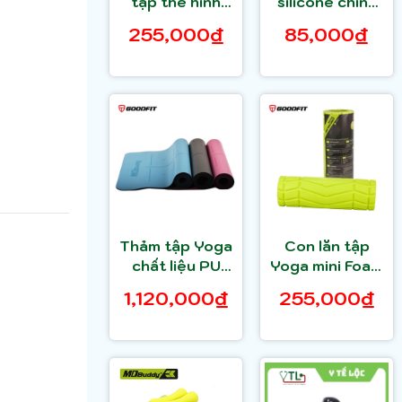
tập thể hình
silicone chính
chính hãng
hãng GoodFit
255,000₫
85,000₫
MDBuddy
GF301SC
MD2021
Thảm tập Yoga
Con lăn tập
chất liệu PU
Yoga mini Foam
cao cấp
Roller
1,120,000₫
255,000₫
MDBuddy
MDBuddy
MD9040
MDF061