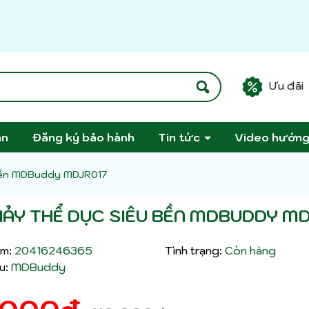
Ưu đãi
án
Đăng ký bảo hành
Tin tức
Video hướn
 bền MDBuddy MDJR017
HẢY THỂ DỤC SIÊU BỀN MDBUDDY M
m:
20416246365
Tình trạng:
Còn hàng
u:
MDBuddy