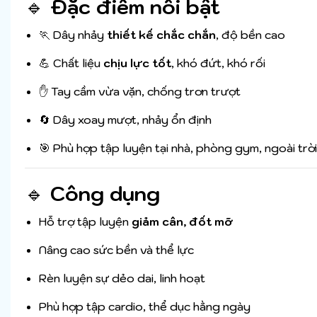
🔹
Đặc điểm nổi bật
🏃 Dây nhảy
thiết kế chắc chắn
, độ bền cao
💪 Chất liệu
chịu lực tốt
, khó đứt, khó rối
✋ Tay cầm vừa vặn, chống trơn trượt
🔄 Dây xoay mượt, nhảy ổn định
🎯 Phù hợp tập luyện tại nhà, phòng gym, ngoài trời
🔹
Công dụng
Hỗ trợ tập luyện
giảm cân, đốt mỡ
Nâng cao sức bền và thể lực
Rèn luyện sự dẻo dai, linh hoạt
Phù hợp tập cardio, thể dục hằng ngày