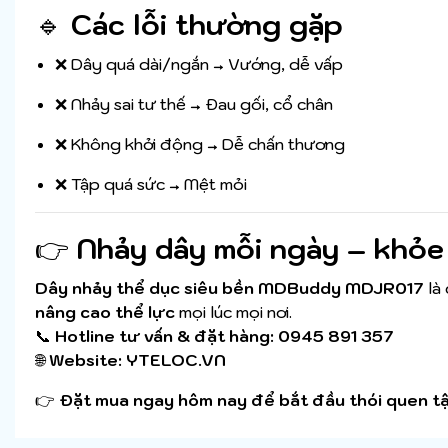
🔹
Các lỗi thường gặp
❌ Dây quá dài/ngắn → Vướng, dễ vấp
❌ Nhảy sai tư thế → Đau gối, cổ chân
❌ Không khởi động → Dễ chấn thương
❌ Tập quá sức → Mệt mỏi
👉
Nhảy dây mỗi ngày – khỏe
Dây nhảy thể dục siêu bền MDBuddy MDJR017
là
nâng cao thể lực
mọi lúc mọi nơi.
📞
Hotline tư vấn & đặt hàng: 0945 891 357
🌐
Website: YTELOC.VN
👉
Đặt mua ngay hôm nay để bắt đầu thói quen t