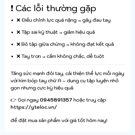
❗ Các lỗi thường gặp
❌ Điều chỉnh lực quá nặng → gây đau tay
❌ Tập sai kỹ thuật → giảm hiệu quả
❌ Bỏ tập giữa chừng → không đạt kết quả
❌ Tay trơn → cầm không chắc, dễ tuột
Tăng sức mạnh đôi tay, cải thiện thể lực mỗi ngày
với kìm bóp tay chữ A – dụng cụ tập luyện nhỏ
gọn nhưng cực kỳ hiệu quả.
👉 Gọi ngay
0945891357
hoặc truy cập
https://yteloc.vn/
để đặt mua sản phẩm với giá tốt hôm nay!