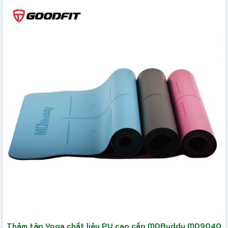
Thảm tập Yoga chất liệu PU cao cấp MDBuddy MD9040