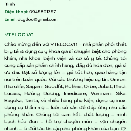
Minh
Điện thoại:
0945891357
Email:
dcytloc@gmail.com
YTELOC.VN
Chào mừng đến với YTELOC.VN – nhà phân phối thiết
bị y tế & dụng cụ y khoa giá sỉ chuyên biệt cho phòng
khám, nha khoa, bệnh viện và cơ sở y tế. Chúng tôi
cung cấp sản phẩm chính hãng, đầy đủ hóa đơn, giá sỉ
ưu đãi. Đặt số lượng lớn – giá tốt hơn, giao hàng tận
nơi trên toàn quốc. Với các thương hiệu uy tín: Omron,
Microlife, Sagami, Goodfit, Aolikes, Orbe, Jobst, Medi,
Lucass, Hướng Dương, Imedicare, Yuminami, Sika,
Bayoka, Tanita, và nhiều hãng phụ kiện, dụng cụ inox,
dụng cụ thẩm mỹ – luôn có sẵn để đáp ứng nhu cầu
phòng khám. Chúng tôi cam kết: chất lượng – minh
bạch hóa đơn – hỗ trợ chuyên môn – vận chuyển
nhanh – là đối tác tin cậy cho phòng khám của bạn. 👉