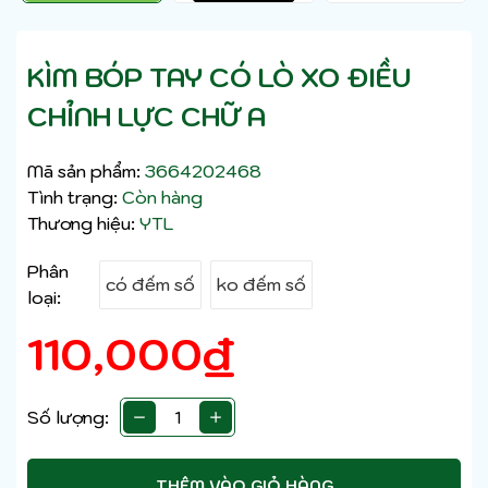
KÌM BÓP TAY CÓ LÒ XO ĐIỀU
CHỈNH LỰC CHỮ A
Mã sản phẩm:
3664202468
Tình trạng:
Còn hàng
Thương hiệu:
YTL
Phân
có đếm số
ko đếm số
loại:
110,000
₫
Số lượng:
THÊM VÀO GIỎ HÀNG