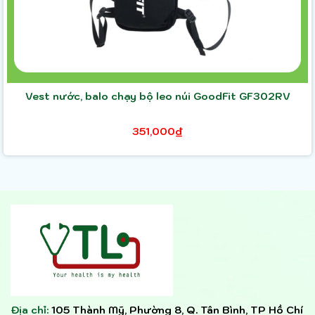
Vest nước, balo chạy bộ leo núi GoodFit GF302RV
351,000₫
Địa chỉ:
105 Thành Mỹ, Phường 8, Q. Tân Bình, TP Hồ Chí