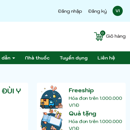
Đăng nhập
Đăng ký
VI
0
Giỏ hàng
g dẫn
Nhà thuốc
Tuyển dụng
Liên hệ
 ĐÙI Y
Freeship
Hóa đơn trên 1.000.000
VNĐ
Quà tặng
Hóa đơn trên 1.000.000
VNĐ