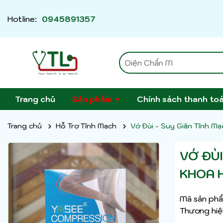
Hotline:
0945891357
Trang chủ
Sản phẩm
Chính sách thanh to
Trang chủ
Hỗ Trợ Tĩnh Mạch
Vớ Đùi - Suy Giãn Tĩnh Mạc
VỚ ĐÙI
KHOA H
Mã sản phẩ
Thương hiệ