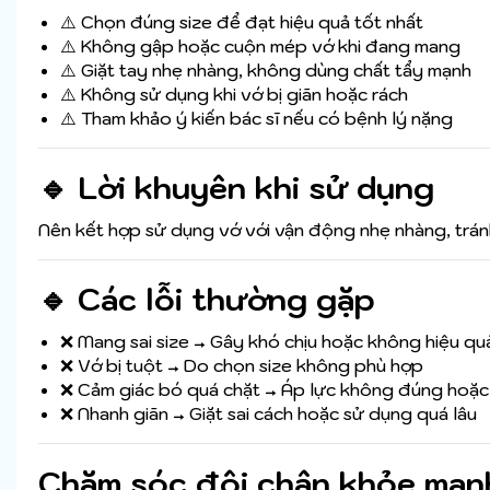
⚠️ Chọn đúng size để đạt hiệu quả tốt nhất
⚠️ Không gập hoặc cuộn mép vớ khi đang mang
⚠️ Giặt tay nhẹ nhàng, không dùng chất tẩy mạnh
⚠️ Không sử dụng khi vớ bị giãn hoặc rách
⚠️ Tham khảo ý kiến bác sĩ nếu có bệnh lý nặng
🔹 Lời khuyên khi sử dụng
Nên kết hợp sử dụng vớ với vận động nhẹ nhàng, tránh
🔹 Các lỗi thường gặp
❌ Mang sai size → Gây khó chịu hoặc không hiệu qu
❌ Vớ bị tuột → Do chọn size không phù hợp
❌ Cảm giác bó quá chặt → Áp lực không đúng hoặc 
❌ Nhanh giãn → Giặt sai cách hoặc sử dụng quá lâu
Chăm sóc đôi chân khỏe mạnh