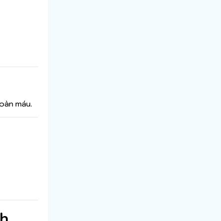
hoàn máu.
ch