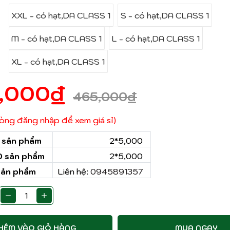
XXL - có hạt,DA CLASS 1
S - có hạt,DA CLASS 1
M - có hạt,DA CLASS 1
L - có hạt,DA CLASS 1
XL - có hạt,DA CLASS 1
,000
₫
465,000
₫
 lòng đăng nhập để xem giá sỉ)
0 sản phẩm
2*5,000
50 sản phẩm
2*5,000
sản phẩm
Liên hệ:
0945891357
HÊM VÀO GIỎ HÀNG
MUA NGAY