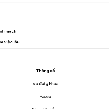
ĩnh mạch
m việc lâu
Thông số
Vớ đùi y khoa
Yasee