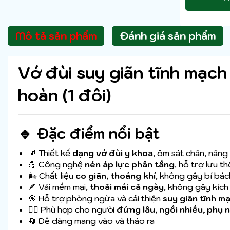
Mô tả sản phẩm
Đánh giá sản phẩm
Vớ đùi suy giãn tĩnh mạch
hoàn (1 đôi)
🔹 Đặc điểm nổi bật
🧦 Thiết kế
dạng vớ đùi y khoa
, ôm sát chân, nâng
💪 Công nghệ
nén áp lực phân tầng
, hỗ trợ lưu t
🌬️ Chất liệu
co giãn, thoáng khí
, không gây bí bác
🪶 Vải mềm mại,
thoải mái cả ngày
, không gây kích
🎯 Hỗ trợ phòng ngừa và cải thiện
suy giãn tĩnh m
👩‍⚕️ Phù hợp cho người
đứng lâu, ngồi nhiều, phụ 
🔄 Dễ dàng mang vào và tháo ra