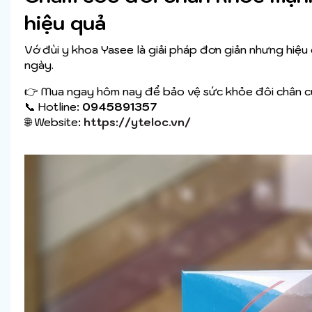
hiệu quả
Vớ đùi y khoa Yasee là giải pháp đơn giản nhưng hiệu
ngày.
👉 Mua ngay hôm nay để bảo vệ sức khỏe đôi chân c
📞 Hotline:
0945891357
🌐 Website:
https://yteloc.vn/