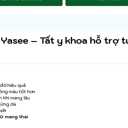
 Yasee – Tất y khoa hỗ trợ 
 đỡ hiệu quả
hông máu tốt hơn
h khi mang lâu
 ứng da
ạch
nữ mang thai