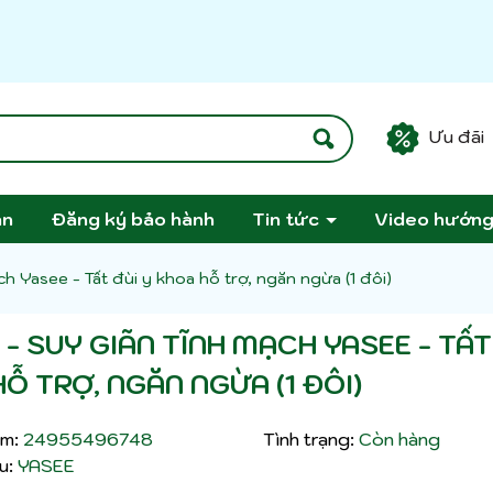
Ưu đãi
án
Đăng ký bảo hành
Tin tức
Video hướn
h Yasee - Tất đùi y khoa hỗ trợ, ngăn ngừa (1 đôi)
 - SUY GIÃN TĨNH MẠCH YASEE - TẤT
Ỗ TRỢ, NGĂN NGỪA (1 ĐÔI)
m:
24955496748
Tình trạng:
Còn hàng
u:
YASEE