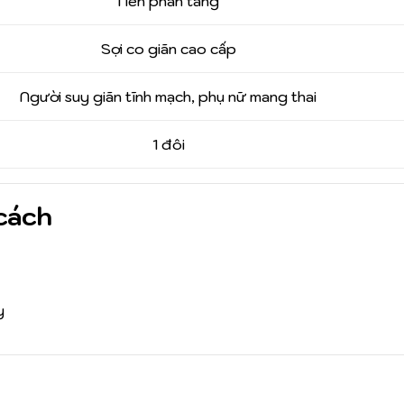
Nén phân tầng
Sợi co giãn cao cấp
Người suy giãn tĩnh mạch, phụ nữ mang thai
1 đôi
cách
y