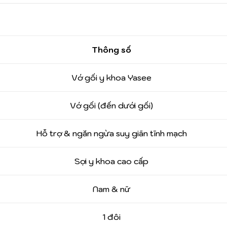
Thông số
Vớ gối y khoa Yasee
Vớ gối (đến dưới gối)
Hỗ trợ & ngăn ngừa suy giãn tĩnh mạch
Sợi y khoa cao cấp
Nam & nữ
1 đôi