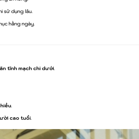
i sử dụng lâu.
phục hằng ngày.
ãn tĩnh mạch chi dưới
.
nhiều
.
ười cao tuổi
.