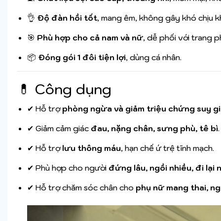
👌
Độ đàn hồi tốt
, mang êm, không gây khó chịu kh
🎯
Phù hợp cho cả nam và nữ
, dễ phối với trang 
📦
Đóng gói 1 đôi tiện lợi
, dùng cá nhân.
💊 Công dụng
✔ Hỗ trợ
phòng ngừa và giảm triệu chứng suy gi
✔ Giảm cảm giác
đau, nặng chân, sưng phù, tê bì
.
✔ Hỗ trợ
lưu thông máu
, hạn chế ứ trệ tĩnh mạch.
✔ Phù hợp cho người
đứng lâu, ngồi nhiều, đi lại 
✔ Hỗ trợ chăm sóc chân cho
phụ nữ mang thai, ng