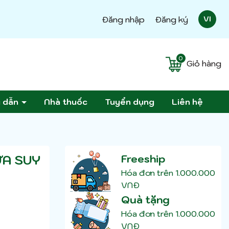
Đăng nhập
Đăng ký
VI
0
Giỏ hàng
g dẫn
Nhà thuốc
Tuyển dụng
Liên hệ
ỪA SUY
Freeship
Hóa đơn trên 1.000.000
VNĐ
Quà tặng
Hóa đơn trên 1.000.000
VNĐ