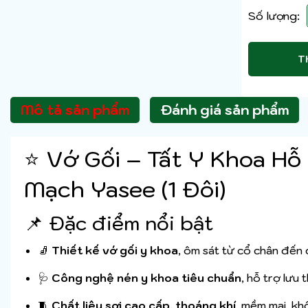
Số lượng:
T
Mô tả sản phẩm
Đánh giá sản phẩm
⭐ Vớ Gối – Tất Y Khoa Hỗ
Mạch Yasee (1 Đôi)
📌 Đặc điểm nổi bật
🧦
Thiết kế vớ gối y khoa
, ôm sát từ cổ chân đến 
🩺
Công nghệ nén y khoa tiêu chuẩn
, hỗ trợ lưu
🧵
Chất liệu sợi cao cấp, thoáng khí
, mềm mại, kh