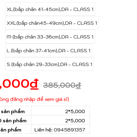
XL(bắp chân 41-45cm),DA - CLASS 1
XXL(bắp chân45-49cm),DA - CLASS 1
M (bắp chân 33-36cm),DA - CLASS 1
L (bắp chân 37-41cm),DA - CLASS 1
S (bắp chân 29-33cm),DA - CLASS 1
,000
₫
385,000
₫
 lòng đăng nhập để xem giá sỉ)
0 sản phẩm
2*5,000
50 sản phẩm
2*5,000
sản phẩm
Liên hệ:
0945891357