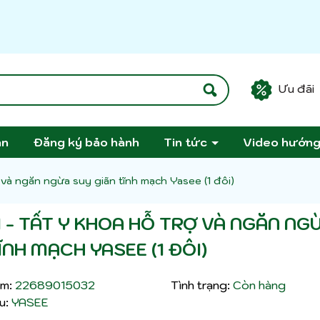
Ưu đãi
án
Đăng ký bảo hành
Tin tức
Video hướn
 và ngăn ngừa suy giãn tĩnh mạch Yasee (1 đôi)
 - TẤT Y KHOA HỖ TRỢ VÀ NGĂN NG
ĨNH MẠCH YASEE (1 ĐÔI)
m:
22689015032
Tình trạng:
Còn hàng
u:
YASEE