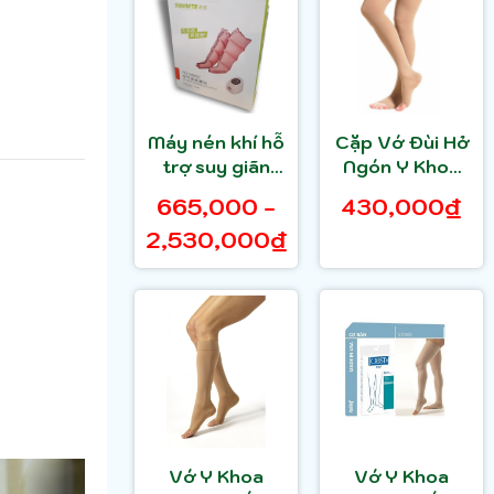
Máy nén khí hỗ
Cặp Vớ Đùi Hở
trợ suy giãn
Ngón Y Khoa
tĩnh mạch chân
Hỗ Trợ Điều Trị
665,000 -
430,000₫
RD-M2857
Suy Giãn Tĩnh
2,530,000₫
Mạch
NOVAMED
Vớ Y Khoa
Vớ Y Khoa