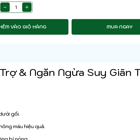
HÊM VÀO GIỎ HÀNG
MUA NGAY
 Trợ & Ngăn Ngừa Suy Giãn 
dưới gối.
 thông máu hiệu quả.
ông bí nóng.