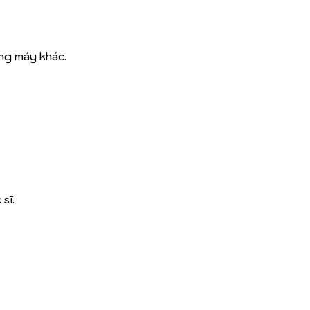
ng máy khác.
sĩ.