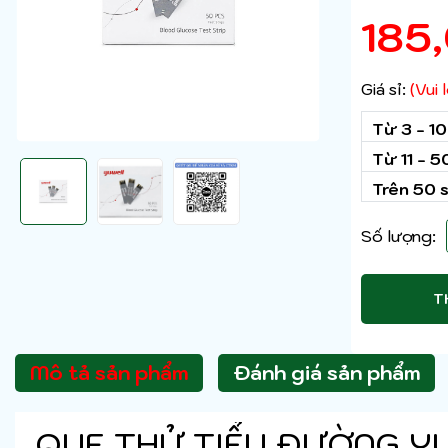
185
Giá sỉ:
(Vui
Từ 3 - 1
Từ 11 - 
Trên 50 
Số lượng:
T
Mô tả sản phẩm
Đánh giá sản phẩm
QUE THỬ TIỂU ĐƯỜNG Y