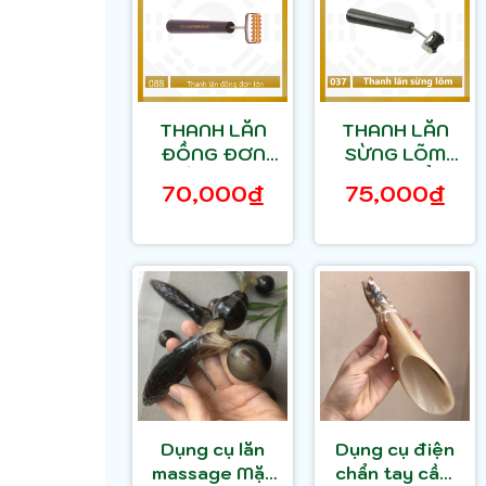
THANH LĂN
THANH LĂN
ĐỒNG ĐƠN
SỪNG LÕM
LỚN DIỆN
DIỆN CHẨN
70,000₫
75,000₫
CHẨN
Dụng cụ lăn
Dụng cụ điện
massage Mặt
chẩn tay cầm