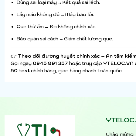
Dùng sai loại máy → Kết quả sai lệch.
Lấy máu không đủ → Máy báo lỗi.
Que thử ẩm → Đo không chính xác.
Bảo quản sai cách → Giảm chất lượng que.
👉
Theo dõi đường huyết chính xác – An tâm kiểm
Gọi ngay
0945 891 357
hoặc truy cập
YTELOC.VN
50 test
chính hãng, giao hàng nhanh toàn quốc.
YTELOC
Chào mừng 