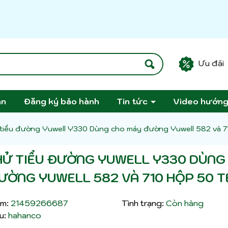
Ưu đãi
án
Đăng ký bảo hành
Tin tức
Video hướn
tiểu đường Yuwell Y330 Dùng cho máy đường Yuwell 582 và 7
HỬ TIỂU ĐƯỜNG YUWELL Y330 DÙNG
ƯỜNG YUWELL 582 VÀ 710 HỘP 50 T
m:
21459266687
Tình trạng:
Còn hàng
u:
hahanco