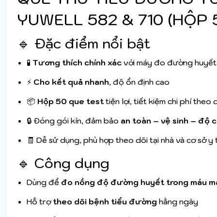
YUWELL 582 & 710 (HỘP 
🔹 Đặc điểm nổi bật
🧪
Tương thích chính xác
với máy đo đường huyết 
⚡
Cho kết quả nhanh
, độ ổn định cao
📦
Hộp 50 que test
tiện lợi, tiết kiệm chi phí theo 
🔒 Đóng gói kín, đảm bảo
an toàn – vệ sinh – độ c
🧾 Dễ sử dụng, phù hợp theo dõi tại nhà và cơ sở y 
🔹 Công dụng
Dùng để
đo nồng độ đường huyết trong máu m
Hỗ trợ
theo dõi bệnh tiểu đường
hằng ngày