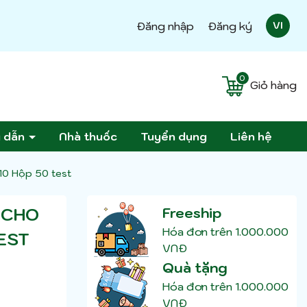
Đăng nhập
Đăng ký
VI
0
Giỏ hàng
g dẫn
Nhà thuốc
Tuyển dụng
Liên hệ
10 Hộp 50 test
 CHO
Freeship
Hóa đơn trên 1.000.000
EST
VNĐ
Quà tặng
Hóa đơn trên 1.000.000
VNĐ