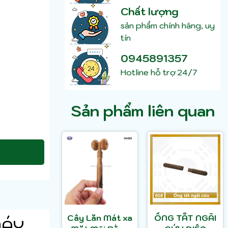
Chất lượng
sản phẩm chính hãng, uy
tín
0945891357
Hotline hỗ trợ 24/7
Sản phẩm liên quan
Cây Lăn Mát xa
ỐNG TẮT NGÃI
MÁY