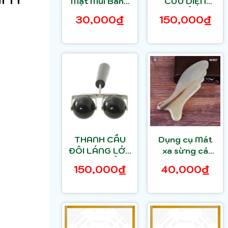
Mặt Mũi Bằng
CỨU DIỆN
Gỗ thơm - kích
CHẨN
30,000₫
150,000₫
thích các
huyệt đạo Để
Phòng & Trị
Bệnh (MH860)
HAHANCO
THANH CẦU
Dụng cụ Mát
ĐÔI LÁNG LỚN
xa sừng cá
DIỆN CHẨN
trắng
150,000₫
40,000₫
HAHANCO
MH807