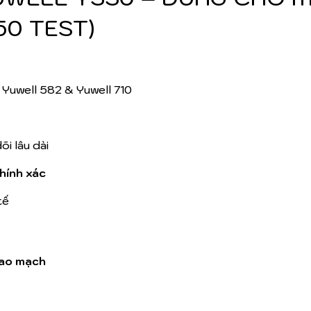
50 TEST)
Yuwell 582 & Yuwell 710
dõi lâu dài
hính xác
tế
ao mạch