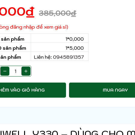
,000
₫
385,000
₫
 lòng đăng nhập để xem giá sỉ)
0 sản phẩm
1*0,000
50 sản phẩm
1*5,000
sản phẩm
Liên hệ:
0945891357
HÊM VÀO GIỎ HÀNG
MUA NGAY
UWELL Y330 – DÙNG CHO 