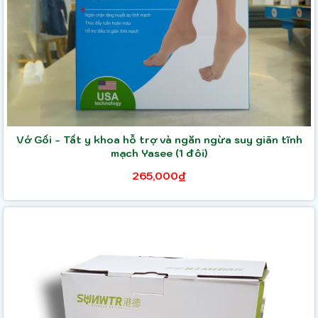
Vớ Gối - Tất y khoa hỗ trợ và ngăn ngừa suy giãn tĩnh
mạch Yasee (1 đôi)
265,000₫