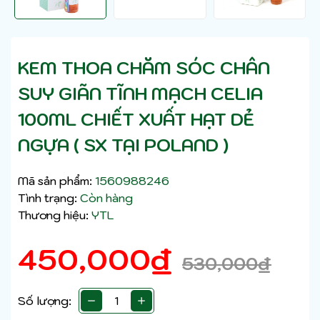
KEM THOA CHĂM SÓC CHÂN
SUY GIÃN TĨNH MẠCH CELIA
100ML CHIẾT XUẤT HẠT DẺ
NGỰA ( SX TẠI POLAND )
Mã sản phẩm:
1560988246
Tình trạng:
Còn hàng
Thương hiệu:
YTL
450,000
₫
530,000
₫
Số lượng: