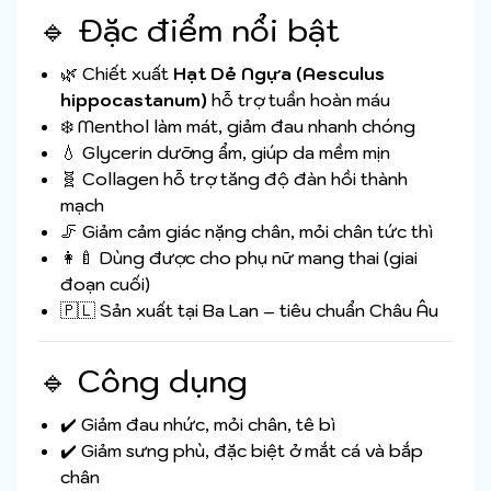
🔹 Đặc điểm nổi bật
🌿 Chiết xuất
Hạt Dẻ Ngựa (Aesculus
hippocastanum)
hỗ trợ tuần hoàn máu
❄️ Menthol làm mát, giảm đau nhanh chóng
💧 Glycerin dưỡng ẩm, giúp da mềm mịn
🧬 Collagen hỗ trợ tăng độ đàn hồi thành
mạch
🦵 Giảm cảm giác nặng chân, mỏi chân tức thì
👩‍🍼 Dùng được cho phụ nữ mang thai (giai
đoạn cuối)
🇵🇱 Sản xuất tại Ba Lan – tiêu chuẩn Châu Âu
🔹 Công dụng
✔️ Giảm đau nhức, mỏi chân, tê bì
✔️ Giảm sưng phù, đặc biệt ở mắt cá và bắp
chân