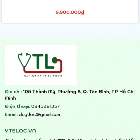
9,900,000₫
Địa chỉ:
105 Thành Mỹ, Phường 8, Q. Tân Bình, TP Hồ Chí
Minh
Điện thoại:
0945891357
Email:
dcytloc@gmail.com
YTELOC.VN