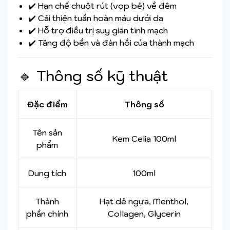
✔️ Hạn chế chuột rút (vọp bẻ) về đêm
✔️ Cải thiện tuần hoàn máu dưới da
✔️ Hỗ trợ điều trị suy giãn tĩnh mạch
✔️ Tăng độ bền và đàn hồi của thành mạch
🔹 Thông số kỹ thuật
Đặc điểm
Thông số
Tên sản
Kem Celia 100ml
phẩm
Dung tích
100ml
Thành
Hạt dẻ ngựa, Menthol,
phần chính
Collagen, Glycerin