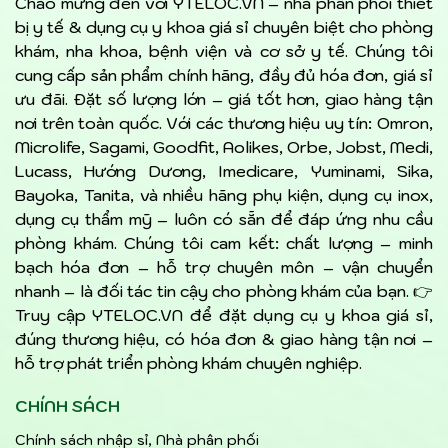
Chào mừng đến với YTELOC.VN – nhà phân phối thiết
bị y tế & dụng cụ y khoa giá sỉ chuyên biệt cho phòng
khám, nha khoa, bệnh viện và cơ sở y tế. Chúng tôi
cung cấp sản phẩm chính hãng, đầy đủ hóa đơn, giá sỉ
ưu đãi. Đặt số lượng lớn – giá tốt hơn, giao hàng tận
nơi trên toàn quốc. Với các thương hiệu uy tín: Omron,
Microlife, Sagami, Goodfit, Aolikes, Orbe, Jobst, Medi,
Lucass, Hướng Dương, Imedicare, Yuminami, Sika,
Bayoka, Tanita, và nhiều hãng phụ kiện, dụng cụ inox,
dụng cụ thẩm mỹ – luôn có sẵn để đáp ứng nhu cầu
phòng khám. Chúng tôi cam kết: chất lượng – minh
bạch hóa đơn – hỗ trợ chuyên môn – vận chuyển
nhanh – là đối tác tin cậy cho phòng khám của bạn. 👉
Truy cập YTELOC.VN để đặt dụng cụ y khoa giá sỉ,
đúng thương hiệu, có hóa đơn & giao hàng tận nơi –
hỗ trợ phát triển phòng khám chuyên nghiệp.
CHÍNH SÁCH
Chính sách nhập sỉ, Nhà phân phối