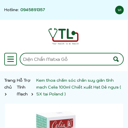
Hotline:
0945891357
VI
Trang
Hỗ Trợ
Kem thoa chăm sóc chân suy giãn tĩnh
chủ
Tĩnh
mạch Celia 100ml Chiết xuất Hạt Dẻ ngựa (
Mạch
SX tại Poland )