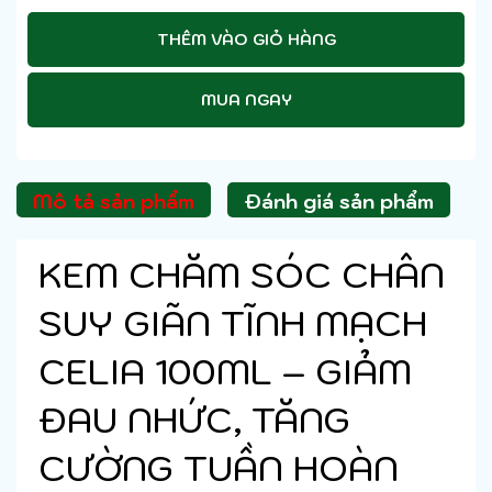
THÊM VÀO GIỎ HÀNG
MUA NGAY
Mô tả sản phẩm
Đánh giá sản phẩm
KEM CHĂM SÓC CHÂN
SUY GIÃN TĨNH MẠCH
CELIA 100ML – GIẢM
ĐAU NHỨC, TĂNG
CƯỜNG TUẦN HOÀN