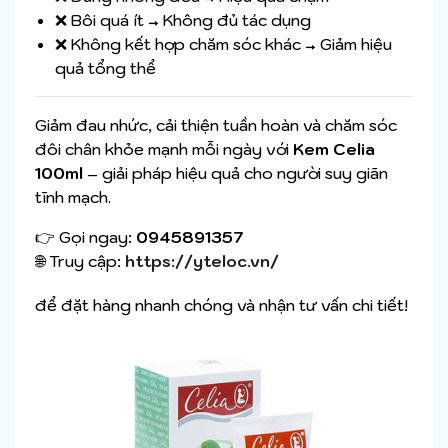
❌ Bôi quá ít → Không đủ tác dụng
❌ Không kết hợp chăm sóc khác → Giảm hiệu
quả tổng thể
Giảm đau nhức, cải thiện tuần hoàn và chăm sóc
đôi chân khỏe mạnh mỗi ngày với
Kem Celia
100ml
– giải pháp hiệu quả cho người suy giãn
tĩnh mạch.
👉 Gọi ngay:
0945891357
🌐 Truy cập:
https://yteloc.vn/
để đặt hàng nhanh chóng và nhận tư vấn chi tiết!