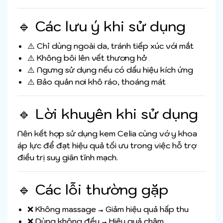
🔹 Các lưu ý khi sử dụng
⚠️ Chỉ dùng ngoài da, tránh tiếp xúc với mắt
⚠️ Không bôi lên vết thương hở
⚠️ Ngưng sử dụng nếu có dấu hiệu kích ứng
⚠️ Bảo quản nơi khô ráo, thoáng mát
🔹 Lời khuyên khi sử dụng
Nên kết hợp sử dụng kem Celia cùng vớ y khoa
áp lực để đạt hiệu quả tối ưu trong việc hỗ trợ
điều trị suy giãn tĩnh mạch.
🔹 Các lỗi thường gặp
❌ Không massage → Giảm hiệu quả hấp thu
❌ Dùng không đều → Hiệu quả chậm