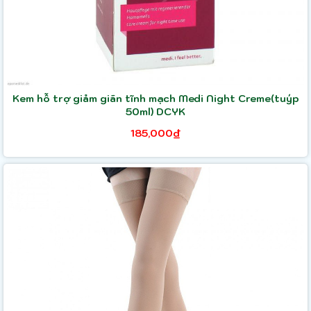
Kem hỗ trợ giảm giãn tĩnh mạch Medi Night Creme(tuýp
50ml) DCYK
185,000₫