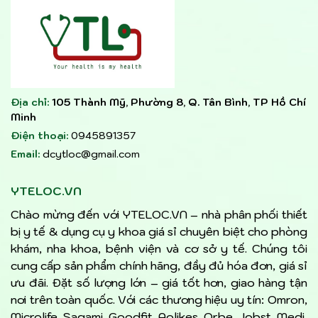
Địa chỉ:
105 Thành Mỹ, Phường 8, Q. Tân Bình, TP Hồ Chí
Minh
Điện thoại:
0945891357
Email:
dcytloc@gmail.com
YTELOC.VN
Chào mừng đến với YTELOC.VN – nhà phân phối thiết
bị y tế & dụng cụ y khoa giá sỉ chuyên biệt cho phòng
khám, nha khoa, bệnh viện và cơ sở y tế. Chúng tôi
cung cấp sản phẩm chính hãng, đầy đủ hóa đơn, giá sỉ
ưu đãi. Đặt số lượng lớn – giá tốt hơn, giao hàng tận
nơi trên toàn quốc. Với các thương hiệu uy tín: Omron,
Microlife, Sagami, Goodfit, Aolikes, Orbe, Jobst, Medi,