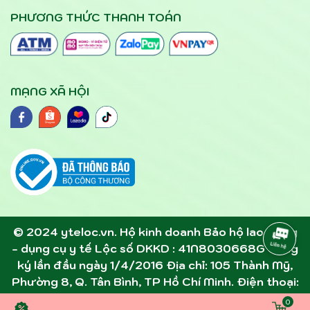
PHƯƠNG THỨC THANH TOÁN
MẠNG XÃ HỘI
© 2024 yteloc.vn. Hộ kinh doanh Bảo hộ lao động
- dụng cụ y tế Lộc số DKKD : 41N8030668G đăng
ký lần đầu ngày 1/4/2016 Địa chỉ: 105 Thành Mỹ,
Phường 8, Q. Tân Bình, TP Hồ Chí Minh. Điện thoại:
0945891357 - 0907305306 . Email:
0