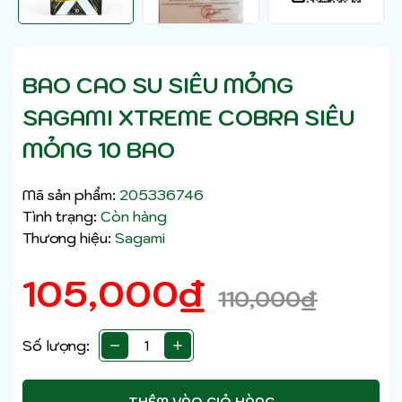
BAO CAO SU SIÊU MỎNG
SAGAMI XTREME COBRA SIÊU
MỎNG 10 BAO
Mã sản phẩm:
205336746
Tình trạng:
Còn hàng
Thương hiệu:
Sagami
105,000
₫
110,000
₫
Số lượng:
THÊM VÀO GIỎ HÀNG