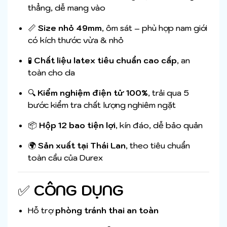
thẳng, dễ mang vào
📏
Size nhỏ 49mm
, ôm sát – phù hợp nam giới
có kích thước vừa & nhỏ
🧪
Chất liệu latex tiêu chuẩn cao cấp
, an
toàn cho da
🔍
Kiểm nghiệm điện tử 100%
, trải qua 5
bước kiểm tra chất lượng nghiêm ngặt
📦
Hộp 12 bao tiện lợi
, kín đáo, dễ bảo quản
🌍
Sản xuất tại Thái Lan
, theo tiêu chuẩn
toàn cầu của Durex
✅
CÔNG DỤNG
Hỗ trợ
phòng tránh thai an toàn