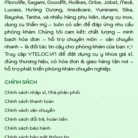
Microlife, Sagami, Goodfit, Aolikes, Orbe, Jobst, Medi,
Lucass, Hướng Dương, Imedicare, Yuminami, Sika,
Bayoka, Tanita, và nhiều hãng phụ kiện, dụng cụ inox,
dụng cụ thẩm mỹ – luôn có sẵn để đáp ứng nhu cầu
phòng khám. Chúng tôi cam kết: chất lượng – minh
bạch hóa đơn – hỗ trợ chuyên môn – vận chuyển
nhanh – là đối tác tin cậy cho phòng khám của bạn. 👉
Truy cập YTELOC.VN để đặt dụng cụ y khoa giá sỉ,
đúng thương hiệu, có hóa đơn & giao hàng tận nơi –
hỗ trợ phát triển phòng khám chuyên nghiệp.
CHÍNH SÁCH
Chính sách nhập sỉ, Nhà phân phối
Chính sách thanh toán
Chính sách vận chuyển
Chính sách đổi trả, hoàn tiền
Chính sách bảo hành
Chính sách bảo mật thông tin