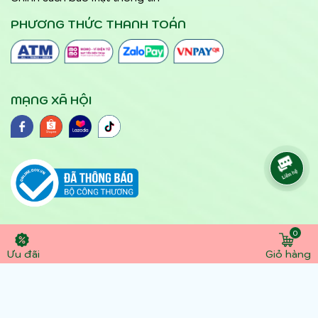
PHƯƠNG THỨC THANH TOÁN
MẠNG XÃ HỘI
0
© 2024 yteloc.vn. Hộ kinh doanh Bảo hộ lao động
Ưu đãi
Giỏ hàng
- dụng cụ y tế Lộc số DKKD : 41N8030668G đăng
ký lần đầu ngày 1/4/2016 Địa chỉ: 105 Thành Mỹ,
Phường 8, Q. Tân Bình, TP Hồ Chí Minh. Điện thoại:
0945891357 - 0907305306 . Email: