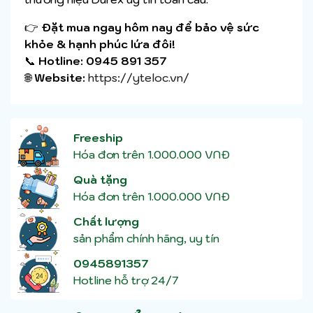
👉
Đặt mua ngay hôm nay để bảo vệ sức
khỏe & hạnh phúc lứa đôi!
📞
Hotline:
0945 891 357
🌐
Website:
https://yteloc.vn/
Freeship
Hóa đơn trên 1.000.000 VNĐ
Quà tặng
Hóa đơn trên 1.000.000 VNĐ
Chất lượng
sản phẩm chính hãng, uy tín
0945891357
Hotline hỗ trợ 24/7