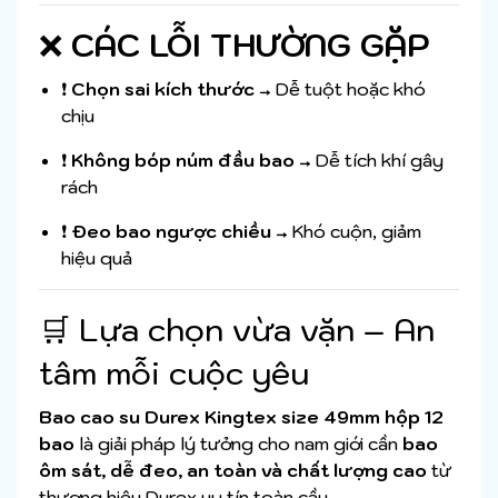
❌
CÁC LỖI THƯỜNG GẶP
❗
Chọn sai kích thước
→ Dễ tuột hoặc khó
chịu
❗
Không bóp núm đầu bao
→ Dễ tích khí gây
rách
❗
Đeo bao ngược chiều
→ Khó cuộn, giảm
hiệu quả
🛒 Lựa chọn vừa vặn – An
tâm mỗi cuộc yêu
Bao cao su Durex Kingtex size 49mm hộp 12
bao
là giải pháp lý tưởng cho nam giới cần
bao
ôm sát, dễ đeo, an toàn và chất lượng cao
từ
thương hiệu Durex uy tín toàn cầu.