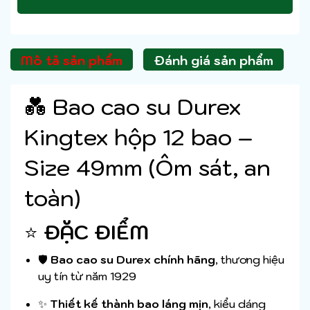
Mô tả sản phẩm
Đánh giá sản phẩm
💑 Bao cao su Durex
Kingtex hộp 12 bao –
Size 49mm (Ôm sát, an
toàn)
⭐
ĐẶC ĐIỂM
🛡️
Bao cao su Durex chính hãng
, thương hiệu
uy tín từ năm 1929
✨
Thiết kế thành bao láng mịn
, kiểu dáng