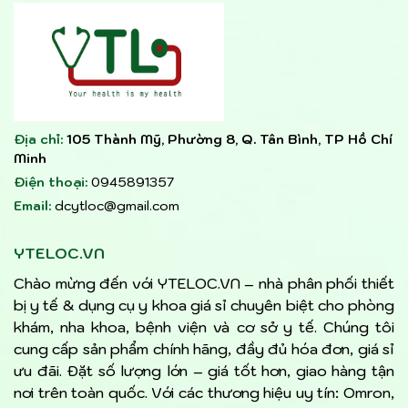
Địa chỉ:
105 Thành Mỹ, Phường 8, Q. Tân Bình, TP Hồ Chí
Minh
Điện thoại:
0945891357
Email:
dcytloc@gmail.com
YTELOC.VN
Chào mừng đến với YTELOC.VN – nhà phân phối thiết
bị y tế & dụng cụ y khoa giá sỉ chuyên biệt cho phòng
khám, nha khoa, bệnh viện và cơ sở y tế. Chúng tôi
cung cấp sản phẩm chính hãng, đầy đủ hóa đơn, giá sỉ
ưu đãi. Đặt số lượng lớn – giá tốt hơn, giao hàng tận
nơi trên toàn quốc. Với các thương hiệu uy tín: Omron,