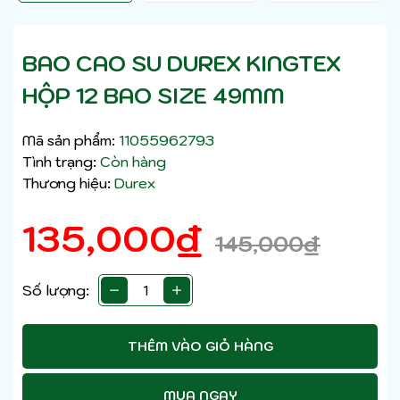
BAO CAO SU DUREX KINGTEX
HỘP 12 BAO SIZE 49MM
Mã sản phẩm:
11055962793
Tình trạng:
Còn hàng
Thương hiệu:
Durex
135,000
₫
145,000
₫
Số lượng:
THÊM VÀO GIỎ HÀNG
MUA NGAY