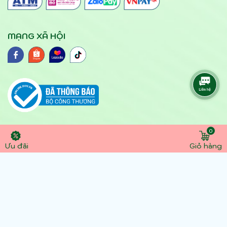
MẠNG XÃ HỘI
0
© 2024 yteloc.vn. Hộ kinh doanh Bảo hộ lao động
Ưu đãi
Giỏ hàng
- dụng cụ y tế Lộc số DKKD : 41N8030668G đăng
ký lần đầu ngày 1/4/2016 Địa chỉ: 105 Thành Mỹ,
Phường 8, Q. Tân Bình, TP Hồ Chí Minh. Điện thoại:
0945891357 - 0907305306 . Email:
dcytloc@gmail.com