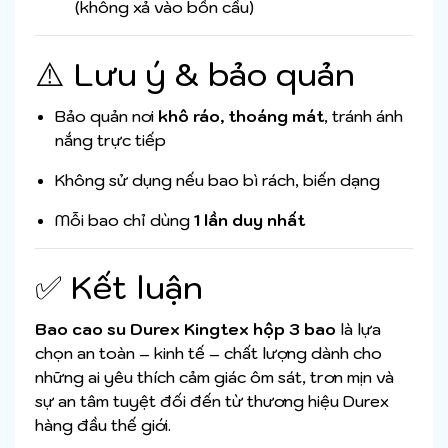
(không xả vào bồn cầu)
⚠️ Lưu ý & bảo quản
Bảo quản nơi
khô ráo, thoáng mát
, tránh ánh
nắng trực tiếp
Không sử dụng nếu bao bì rách, biến dạng
Mỗi bao chỉ dùng
1 lần duy nhất
✅ Kết luận
Bao cao su Durex Kingtex hộp 3 bao
là lựa
chọn an toàn – kinh tế – chất lượng dành cho
những ai yêu thích cảm giác ôm sát, trơn mịn và
sự an tâm tuyệt đối đến từ thương hiệu Durex
hàng đầu thế giới.