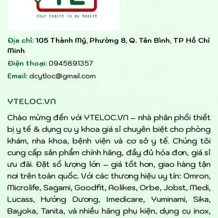
Địa chỉ:
105 Thành Mỹ, Phường 8, Q. Tân Bình, TP Hồ Chí
Minh
Điện thoại:
0945891357
Email:
dcytloc@gmail.com
YTELOC.VN
Chào mừng đến với YTELOC.VN – nhà phân phối thiết
bị y tế & dụng cụ y khoa giá sỉ chuyên biệt cho phòng
khám, nha khoa, bệnh viện và cơ sở y tế. Chúng tôi
cung cấp sản phẩm chính hãng, đầy đủ hóa đơn, giá sỉ
ưu đãi. Đặt số lượng lớn – giá tốt hơn, giao hàng tận
nơi trên toàn quốc. Với các thương hiệu uy tín: Omron,
Microlife, Sagami, Goodfit, Aolikes, Orbe, Jobst, Medi,
Lucass, Hướng Dương, Imedicare, Yuminami, Sika,
Bayoka, Tanita, và nhiều hãng phụ kiện, dụng cụ inox,