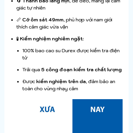
🔄
Thành bao láng mịn
, dễ đeo, mang lại cảm
giác tự nhiên
📏
Cỡ ôm sát 49mm
, phù hợp với nam giới
thích cảm giác vừa vặn
🧪
Kiểm nghiệm nghiêm ngặt:
100% bao cao su Durex được kiểm tra điện
tử
Trải qua
5 công đoạn kiểm tra chất lượng
Được
kiểm nghiệm trên da
, đảm bảo an
toàn cho vùng nhạy cảm