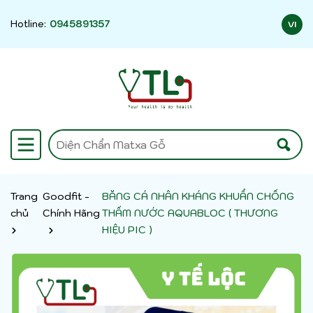
Hotline:
0945891357
VI
Trang
Goodfit -
BĂNG CÁ NHÂN KHÁNG KHUẨN CHỐNG
chủ
Chính Hãng
THẤM NƯỚC AQUABLOC ( THƯƠNG
HIỆU PIC )