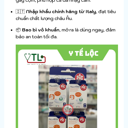
gây cộm, phù hợp cả da nhạy cảm.
🇮🇹
Nhập khẩu chính hãng từ Italy
, đạt tiêu
chuẩn chất lượng châu Âu.
📦
Bao bì vô khuẩn
, mở ra là dùng ngay, đảm
bảo an toàn tối đa.