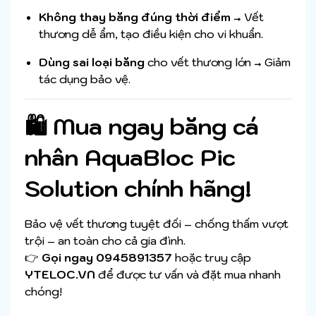
Không thay băng đúng thời điểm
→ Vết
thương dễ ẩm, tạo điều kiện cho vi khuẩn.
Dùng sai loại băng
cho vết thương lớn → Giảm
tác dụng bảo vệ.
🛍 Mua ngay băng cá
nhân AquaBloc Pic
Solution chính hãng!
Bảo vệ vết thương tuyệt đối – chống thấm vượt
trội – an toàn cho cả gia đình.
👉
Gọi ngay 0945891357
hoặc truy cập
YTELOC.VN
để được tư vấn và đặt mua nhanh
chóng!