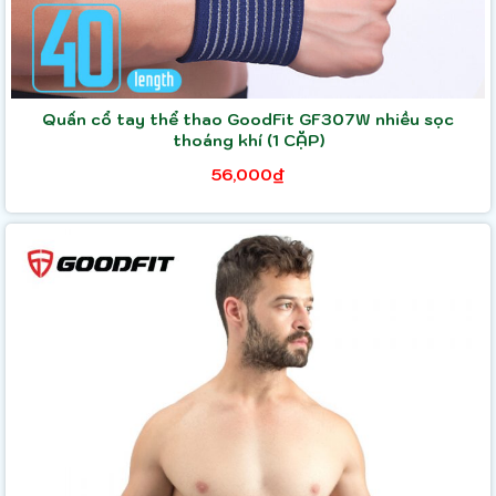
Quấn cổ tay thể thao GoodFit GF307W nhiều sọc
thoáng khí (1 CẶP)
56,000₫