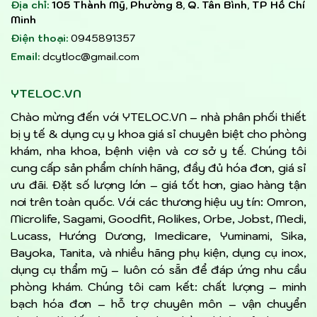
Địa chỉ:
105 Thành Mỹ, Phường 8, Q. Tân Bình, TP Hồ Chí
Minh
Điện thoại:
0945891357
Email:
dcytloc@gmail.com
YTELOC.VN
Chào mừng đến với YTELOC.VN – nhà phân phối thiết
bị y tế & dụng cụ y khoa giá sỉ chuyên biệt cho phòng
khám, nha khoa, bệnh viện và cơ sở y tế. Chúng tôi
cung cấp sản phẩm chính hãng, đầy đủ hóa đơn, giá sỉ
ưu đãi. Đặt số lượng lớn – giá tốt hơn, giao hàng tận
nơi trên toàn quốc. Với các thương hiệu uy tín: Omron,
Microlife, Sagami, Goodfit, Aolikes, Orbe, Jobst, Medi,
Lucass, Hướng Dương, Imedicare, Yuminami, Sika,
Bayoka, Tanita, và nhiều hãng phụ kiện, dụng cụ inox,
dụng cụ thẩm mỹ – luôn có sẵn để đáp ứng nhu cầu
phòng khám. Chúng tôi cam kết: chất lượng – minh
bạch hóa đơn – hỗ trợ chuyên môn – vận chuyển