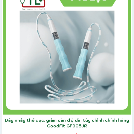
Dây nhảy thể dục, giảm cân độ dài tùy chỉnh chính hãng
GoodFit GF905JR