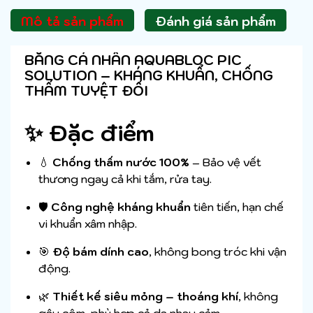
Mô tả sản phẩm
Đánh giá sản phẩm
BĂNG CÁ NHÂN AQUABLOC PIC
SOLUTION – KHÁNG KHUẨN, CHỐNG
THẤM TUYỆT ĐỐI
✨ Đặc điểm
💧
Chống thấm nước 100%
– Bảo vệ vết
thương ngay cả khi tắm, rửa tay.
🛡
Công nghệ kháng khuẩn
tiên tiến, hạn chế
vi khuẩn xâm nhập.
🎯
Độ bám dính cao
, không bong tróc khi vận
động.
🌿
Thiết kế siêu mỏng – thoáng khí
, không