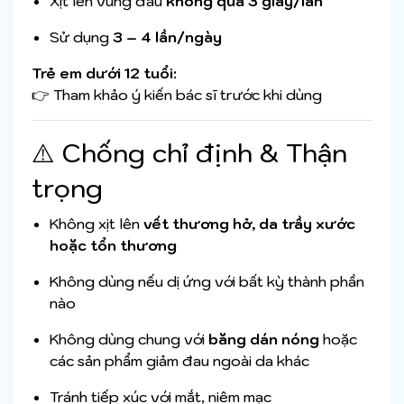
Xịt lên vùng đau
không quá 3 giây/lần
Sử dụng
3 – 4 lần/ngày
Trẻ em dưới 12 tuổi:
👉 Tham khảo ý kiến bác sĩ trước khi dùng
⚠️ Chống chỉ định & Thận
trọng
Không xịt lên
vết thương hở, da trầy xước
hoặc tổn thương
Không dùng nếu dị ứng với bất kỳ thành phần
nào
Không dùng chung với
băng dán nóng
hoặc
các sản phẩm giảm đau ngoài da khác
Tránh tiếp xúc với mắt, niêm mạc