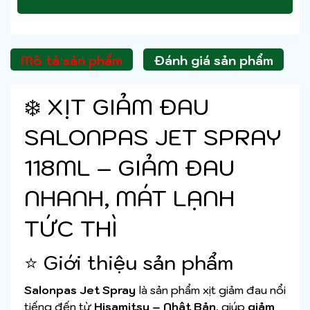
Mô tả sản phẩm
Đánh giá sản phẩm
❄️ XỊT GIẢM ĐAU
SALONPAS JET SPRAY
118ML – GIẢM ĐAU
NHANH, MÁT LẠNH
TỨC THÌ
⭐ Giới thiệu sản phẩm
Salonpas Jet Spray
là sản phẩm xịt giảm đau nổi
tiếng đến từ
Hisamitsu – Nhật Bản
, giúp
giảm