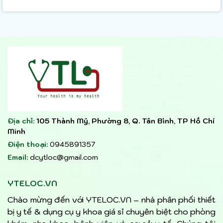
Địa chỉ:
105 Thành Mỹ, Phường 8, Q. Tân Bình, TP Hồ Chí
Minh
Điện thoại:
0945891357
Email:
dcytloc@gmail.com
YTELOC.VN
Chào mừng đến với YTELOC.VN – nhà phân phối thiết
bị y tế & dụng cụ y khoa giá sỉ chuyên biệt cho phòng