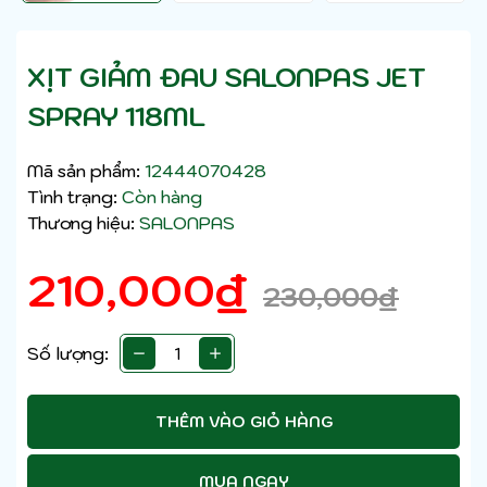
XỊT GIẢM ĐAU SALONPAS JET
SPRAY 118ML
Mã sản phẩm:
12444070428
Tình trạng:
Còn hàng
Thương hiệu:
SALONPAS
210,000
₫
230,000
₫
Số lượng:
THÊM VÀO GIỎ HÀNG
MUA NGAY