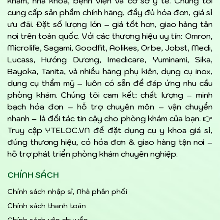
khám, nha khoa, bệnh viện và cơ sở y tế. Chúng tôi
cung cấp sản phẩm chính hãng, đầy đủ hóa đơn, giá sỉ
ưu đãi. Đặt số lượng lớn – giá tốt hơn, giao hàng tận
nơi trên toàn quốc. Với các thương hiệu uy tín: Omron,
Microlife, Sagami, Goodfit, Aolikes, Orbe, Jobst, Medi,
Lucass, Hướng Dương, Imedicare, Yuminami, Sika,
Bayoka, Tanita, và nhiều hãng phụ kiện, dụng cụ inox,
dụng cụ thẩm mỹ – luôn có sẵn để đáp ứng nhu cầu
phòng khám. Chúng tôi cam kết: chất lượng – minh
bạch hóa đơn – hỗ trợ chuyên môn – vận chuyển
nhanh – là đối tác tin cậy cho phòng khám của bạn. 👉
Truy cập YTELOC.VN để đặt dụng cụ y khoa giá sỉ,
đúng thương hiệu, có hóa đơn & giao hàng tận nơi –
hỗ trợ phát triển phòng khám chuyên nghiệp.
CHÍNH SÁCH
Chính sách nhập sỉ, Nhà phân phối
Chính sách thanh toán
Chính sách vận chuyển