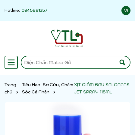
Hotline:
0945891357
VI
Trang
Tiêu Hao, Sơ Cứu, Chăm
XỊT GIẢM ĐAU SALONPAS
chủ
Sóc Cá Nhân
JET SPRAY 118ML