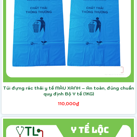
Túi đựng rác thải y tế MÀU XANH – An toàn, đúng chuẩn
quy định Bộ Y tế (1KG)
110,000₫