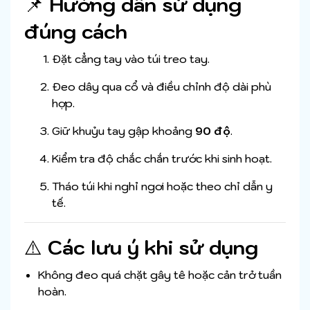
📌
Hướng dẫn sử dụng
đúng cách
Đặt cẳng tay vào túi treo tay.
Đeo dây qua cổ và điều chỉnh độ dài phù
hợp.
Giữ khuỷu tay gập khoảng
90 độ
.
Kiểm tra độ chắc chắn trước khi sinh hoạt.
Tháo túi khi nghỉ ngơi hoặc theo chỉ dẫn y
tế.
⚠️
Các lưu ý khi sử dụng
Không đeo quá chặt gây tê hoặc cản trở tuần
hoàn.