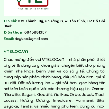
Địa chỉ:
105 Thành Mỹ, Phường 8, Q. Tân Bình, TP Hồ Chí
Minh
Điện thoại:
0945891357
Email:
dcytloc@gmail.com
YTELOC.VN
Chào mừng đến với YTELOC.VN – nhà phân phối thiết
bị y tế & dụng cụ y khoa giá sỉ chuyên biệt cho phòng
khám, nha khoa, bệnh viện và cơ sở y tế. Chúng tôi
cung cấp sản phẩm chính hãng, đầy đủ hóa đơn, giá sỉ
ưu đãi. Đặt số lượng lớn – giá tốt hơn, giao hàng tận
nơi trên toàn quốc. Với các thương hiệu uy tín: Omron,
Microlife, Sagami, Goodfit, Aolikes, Orbe, Jobst, Medi,
Lucass, Hướng Dương, Imedicare, Yuminami, Sika,
Bayoka, Tanita, và nhiều hãng phụ kiện, dụng cụ inox,