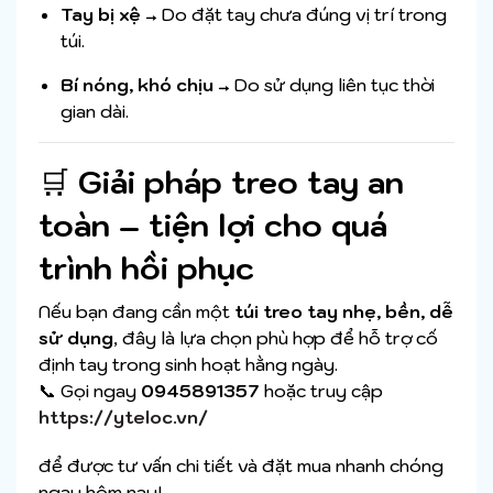
Tay bị xệ
→ Do đặt tay chưa đúng vị trí trong
túi.
Bí nóng, khó chịu
→ Do sử dụng liên tục thời
gian dài.
🛒
Giải pháp treo tay an
toàn – tiện lợi cho quá
trình hồi phục
Nếu bạn đang cần một
túi treo tay nhẹ, bền, dễ
sử dụng
, đây là lựa chọn phù hợp để hỗ trợ cố
định tay trong sinh hoạt hằng ngày.
📞 Gọi ngay
0945891357
hoặc truy cập
https://yteloc.vn/
để được tư vấn chi tiết và đặt mua nhanh chóng
ngay hôm nay!