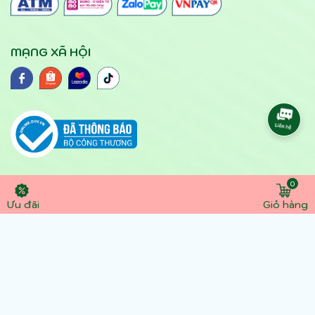
MẠNG XÃ HỘI
0
© 2024 yteloc.vn. Hộ kinh doanh Bảo hộ lao động
Ưu đãi
Giỏ hàng
- dụng cụ y tế Lộc số DKKD : 41N8030668G đăng
ký lần đầu ngày 1/4/2016 Địa chỉ: 105 Thành Mỹ,
Phường 8, Q. Tân Bình, TP Hồ Chí Minh. Điện thoại:
0945891357 - 0907305306 . Email:
dcytloc@gmail.com