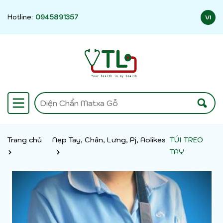
Hotline:
0945891357
VI
Trang chủ
Nẹp Tay, Chân, Lưng, Pj, Aolikes
TÚI TREO
TAY