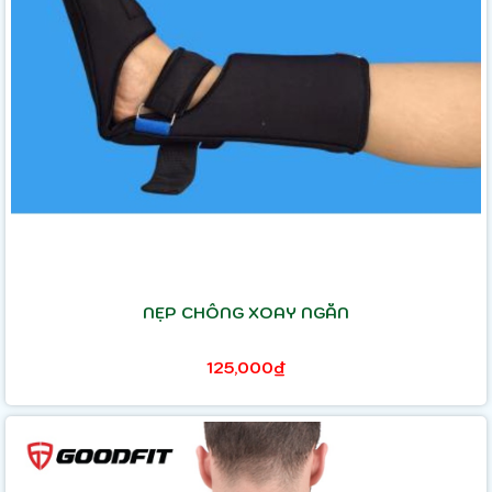
NẸP CHỐNG XOAY NGẮN
125,000₫