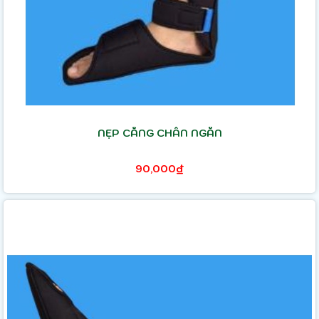
NẸP CẲNG CHÂN NGẮN
90,000₫