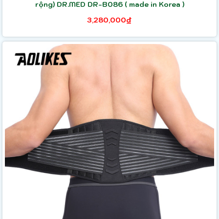
rộng) DR.MED DR-B086 ( made in Korea )
3,280,000₫