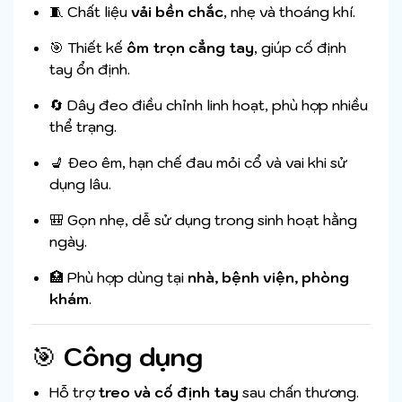
🧵 Chất liệu
vải bền chắc
, nhẹ và thoáng khí.
🎯 Thiết kế
ôm trọn cẳng tay
, giúp cố định
tay ổn định.
🔄 Dây đeo điều chỉnh linh hoạt, phù hợp nhiều
thể trạng.
💺 Đeo êm, hạn chế đau mỏi cổ và vai khi sử
dụng lâu.
🎒 Gọn nhẹ, dễ sử dụng trong sinh hoạt hằng
ngày.
🏥 Phù hợp dùng tại
nhà, bệnh viện, phòng
khám
.
🎯
Công dụng
Hỗ trợ
treo và cố định tay
sau chấn thương.