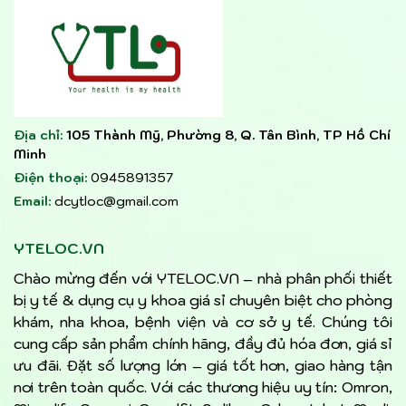
Địa chỉ:
105 Thành Mỹ, Phường 8, Q. Tân Bình, TP Hồ Chí
Minh
Điện thoại:
0945891357
Email:
dcytloc@gmail.com
YTELOC.VN
Chào mừng đến với YTELOC.VN – nhà phân phối thiết
bị y tế & dụng cụ y khoa giá sỉ chuyên biệt cho phòng
khám, nha khoa, bệnh viện và cơ sở y tế. Chúng tôi
cung cấp sản phẩm chính hãng, đầy đủ hóa đơn, giá sỉ
ưu đãi. Đặt số lượng lớn – giá tốt hơn, giao hàng tận
nơi trên toàn quốc. Với các thương hiệu uy tín: Omron,