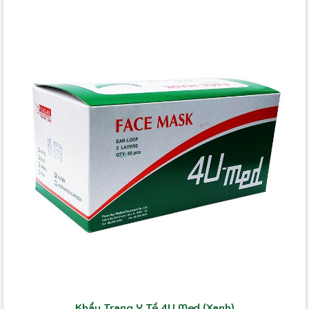
Khẩu Trang Y Tế 4U Med (Xanh)