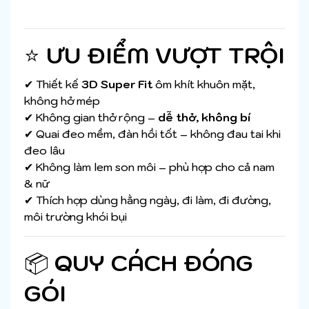
⭐
ƯU ĐIỂM VƯỢT TRỘI
✔ Thiết kế
3D Super Fit
ôm khít khuôn mặt,
không hở mép
✔ Không gian thở rộng –
dễ thở, không bí
✔ Quai đeo mềm, đàn hồi tốt – không đau tai khi
đeo lâu
✔ Không làm lem son môi – phù hợp cho cả nam
& nữ
✔ Thích hợp dùng hằng ngày, đi làm, đi đường,
môi trường khói bụi
📦
QUY CÁCH ĐÓNG
GÓI