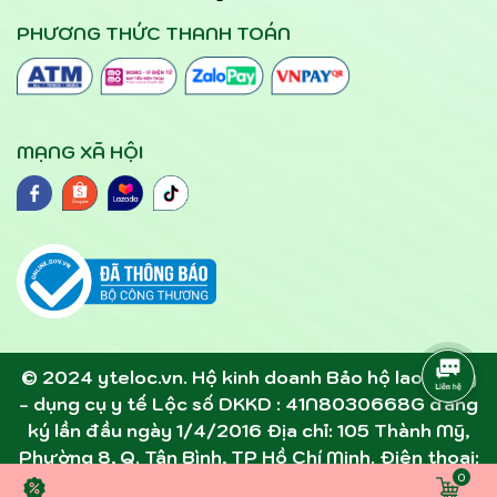
PHƯƠNG THỨC THANH TOÁN
MẠNG XÃ HỘI
© 2024 yteloc.vn. Hộ kinh doanh Bảo hộ lao động
- dụng cụ y tế Lộc số DKKD : 41N8030668G đăng
ký lần đầu ngày 1/4/2016 Địa chỉ: 105 Thành Mỹ,
Phường 8, Q. Tân Bình, TP Hồ Chí Minh. Điện thoại:
0
0945891357 - 0907305306 . Email: