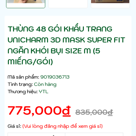
THÙNG 48 GÓI KHẨU TRANG
UNICHARM 3D MASK SUPER FIT
NGĂN KHÓI BỤI SIZE M (5
MIẾNG/GÓI)
Mã sản phẩm:
9019036713
Tình trạng:
Còn hàng
Thương hiệu:
YTL
775,000
₫
835,000
₫
Giá sỉ:
(Vui lòng đăng nhập để xem giá sỉ)