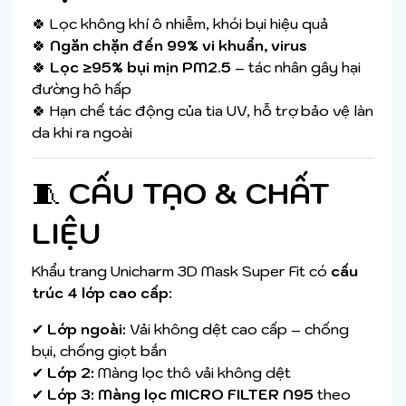
🍀 Lọc không khí ô nhiễm, khói bụi hiệu quả
🍀
Ngăn chặn đến 99% vi khuẩn, virus
🍀
Lọc ≥95% bụi mịn PM2.5
– tác nhân gây hại
đường hô hấp
🍀 Hạn chế tác động của tia UV, hỗ trợ bảo vệ làn
da khi ra ngoài
🧵
CẤU TẠO & CHẤT
LIỆU
Khẩu trang Unicharm 3D Mask Super Fit có
cấu
trúc 4 lớp cao cấp
:
✔
Lớp ngoài:
Vải không dệt cao cấp – chống
bụi, chống giọt bắn
✔
Lớp 2:
Màng lọc thô vải không dệt
✔
Lớp 3:
Màng lọc MICRO FILTER N95
theo