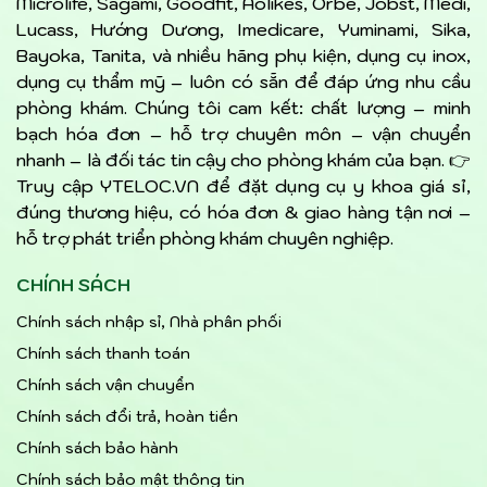
Microlife, Sagami, Goodfit, Aolikes, Orbe, Jobst, Medi,
Lucass, Hướng Dương, Imedicare, Yuminami, Sika,
Bayoka, Tanita, và nhiều hãng phụ kiện, dụng cụ inox,
dụng cụ thẩm mỹ – luôn có sẵn để đáp ứng nhu cầu
phòng khám. Chúng tôi cam kết: chất lượng – minh
bạch hóa đơn – hỗ trợ chuyên môn – vận chuyển
nhanh – là đối tác tin cậy cho phòng khám của bạn. 👉
Truy cập YTELOC.VN để đặt dụng cụ y khoa giá sỉ,
đúng thương hiệu, có hóa đơn & giao hàng tận nơi –
hỗ trợ phát triển phòng khám chuyên nghiệp.
CHÍNH SÁCH
Chính sách nhập sỉ, Nhà phân phối
Chính sách thanh toán
Chính sách vận chuyển
Chính sách đổi trả, hoàn tiền
Chính sách bảo hành
Chính sách bảo mật thông tin