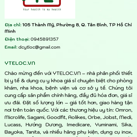
Địa chỉ:
105 Thành Mỹ, Phường 8, Q. Tân Bình, TP Hồ Chí
Minh
Điện thoại:
0945891357
Email:
dcytloc@gmail.com
YTELOC.VN
Chào mừng đến với YTELOC.VN – nhà phân phối thiết
bị y tế & dụng cụ y khoa giá sỉ chuyên biệt cho phòng
khám, nha khoa, bệnh viện và cơ sở y tế. Chúng tôi
cung cấp sản phẩm chính hãng, đầy đủ hóa đơn, giá sỉ
ưu đãi. Đặt số lượng lớn – giá tốt hơn, giao hàng tận
nơi trên toàn quốc. Với các thương hiệu uy tín: Omron,
Microlife, Sagami, Goodfit, Aolikes, Orbe, Jobst, Medi,
Lucass, Hướng Dương, Imedicare, Yuminami, Sika,
Bayoka, Tanita, và nhiều hãng phụ kiện, dụng cụ inox,