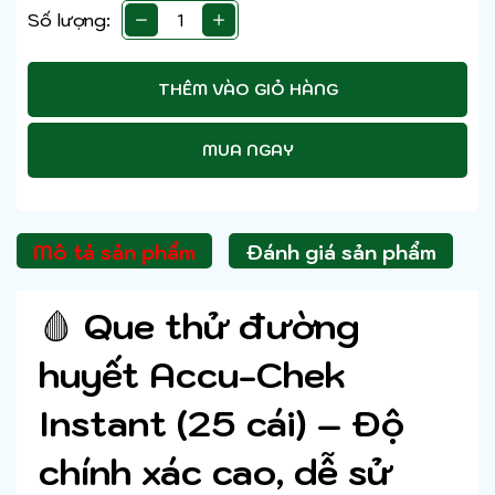
Số lượng:
THÊM VÀO GIỎ HÀNG
MUA NGAY
Mô tả sản phẩm
Đánh giá sản phẩm
🩸
Que thử đường
huyết Accu-Chek
Instant (25 cái) – Độ
chính xác cao, dễ sử