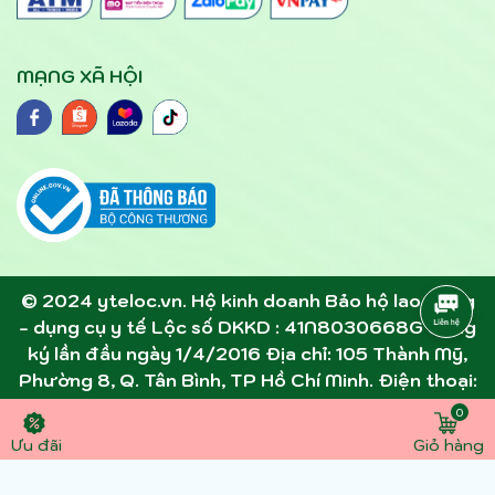
MẠNG XÃ HỘI
© 2024 yteloc.vn. Hộ kinh doanh Bảo hộ lao động
- dụng cụ y tế Lộc số DKKD : 41N8030668G đăng
ký lần đầu ngày 1/4/2016 Địa chỉ: 105 Thành Mỹ,
Phường 8, Q. Tân Bình, TP Hồ Chí Minh. Điện thoại:
0945891357 - 0907305306 . Email:
0
dcytloc@gmail.com
Ưu đãi
Giỏ hàng