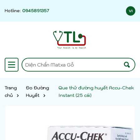
Hotline:
0945891357
VI
Trang
Đo Đường
Que thử đường huyết Accu-Chek
chủ
Huyết
Instant (25 cái)