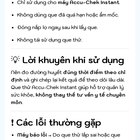
Chỉ sử dụng cho
máy Accu-Chek Instant
.
Không dùng que đã quá hạn hoặc ẩm mốc.
Đóng nắp lọ ngay sau khi lấy que.
Không tái sử dụng que thử.
💡
Lời khuyên khi sử dụng
Nên đo đường huyết
đúng thời điểm theo chỉ
định
và ghi chép lại kết quả để theo dõi lâu dài.
Que thử Accu-Chek Instant giúp hỗ trợ quản lý
sức khỏe,
không thay thế tư vấn y tế chuyên
môn
.
❗
Các lỗi thường gặp
Máy báo lỗi
→ Do que thử lắp sai hoặc que