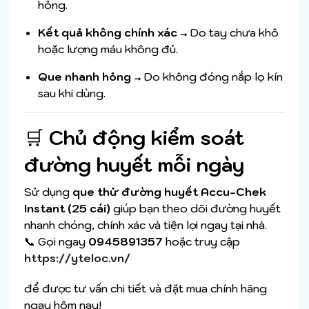
hỏng.
Kết quả không chính xác
→ Do tay chưa khô
hoặc lượng máu không đủ.
Que nhanh hỏng
→ Do không đóng nắp lọ kín
sau khi dùng.
🛒
Chủ động kiểm soát
đường huyết mỗi ngày
Sử dụng
que thử đường huyết Accu-Chek
Instant (25 cái)
giúp bạn theo dõi đường huyết
nhanh chóng, chính xác và tiện lợi ngay tại nhà.
📞 Gọi ngay
0945891357
hoặc truy cập
https://yteloc.vn/
để được tư vấn chi tiết và đặt mua chính hãng
ngay hôm nay!