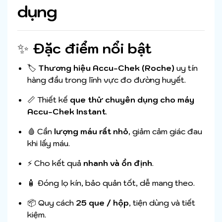
dụng
✨
Đặc điểm nổi bật
🏷️
Thương hiệu Accu-Chek (Roche)
uy tín
hàng đầu trong lĩnh vực đo đường huyết.
📏 Thiết kế
que thử chuyên dụng cho máy
Accu-Chek Instant
.
🩸 Cần
lượng máu rất nhỏ
, giảm cảm giác đau
khi lấy máu.
⚡ Cho kết quả
nhanh và ổn định
.
🧴 Đóng lọ kín, bảo quản tốt, dễ mang theo.
📦 Quy cách
25 que / hộp
, tiện dùng và tiết
kiệm.