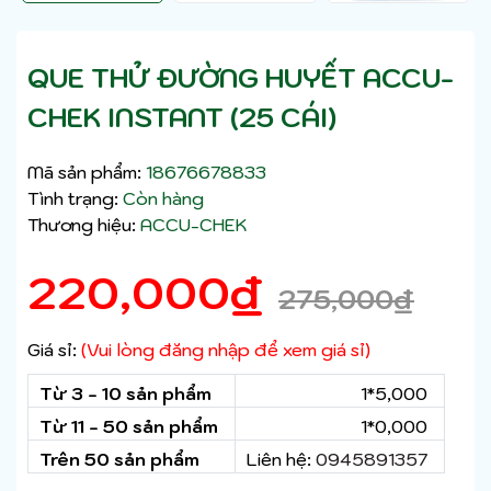
QUE THỬ ĐƯỜNG HUYẾT ACCU-
CHEK INSTANT (25 CÁI)
Mã sản phẩm:
18676678833
Tình trạng:
Còn hàng
Thương hiệu:
ACCU-CHEK
220,000
₫
275,000
₫
Giá sỉ:
(Vui lòng đăng nhập để xem giá sỉ)
Từ 3 - 10 sản phẩm
1*5,000
Từ 11 - 50 sản phẩm
1*0,000
Trên 50 sản phẩm
Liên hệ:
0945891357