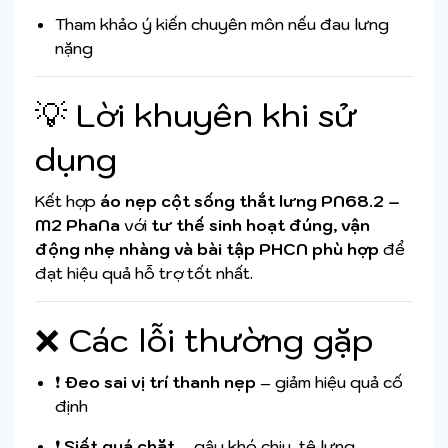
Tham khảo ý kiến chuyên môn nếu đau lưng
nặng
💡 Lời khuyên khi sử
dụng
Kết hợp
áo nẹp cột sống thắt lưng PN68.2 –
M2 PhaNa
với
tư thế sinh hoạt đúng, vận
động nhẹ nhàng và bài tập PHCN phù hợp
để
đạt hiệu quả hỗ trợ tốt nhất.
❌ Các lỗi thường gặp
❗
Đeo sai vị trí thanh nẹp
– giảm hiệu quả cố
định
❗
Siết quá chặt
– gây khó chịu, tê lưng