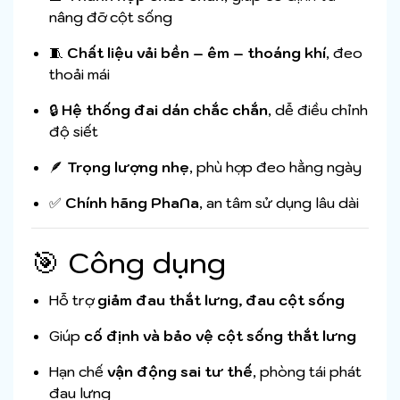
nâng đỡ cột sống
🧵
Chất liệu vải bền – êm – thoáng khí
, đeo
thoải mái
🔒
Hệ thống đai dán chắc chắn
, dễ điều chỉnh
độ siết
🪶
Trọng lượng nhẹ
, phù hợp đeo hằng ngày
✅
Chính hãng PhaNa
, an tâm sử dụng lâu dài
🎯 Công dụng
Hỗ trợ
giảm đau thắt lưng, đau cột sống
Giúp
cố định và bảo vệ cột sống thắt lưng
Hạn chế
vận động sai tư thế
, phòng tái phát
đau lưng