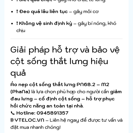
❗
Đeo quá lâu liên tục
– gây mỏi cơ
❗
Không vệ sinh định kỳ
– gây bí nóng, khó
chịu
Giải pháp hỗ trợ và bảo vệ
cột sống thắt lưng hiệu
quả
Áo nẹp cột sống thắt lưng PN68.2 – M2
(PhaNa)
là lựa chọn phù hợp cho người cần
giảm
đau lưng – cố định cột sống – hỗ trợ phục
hồi chức năng an toàn tại nhà
.
📞
Hotline: 0945891357
🌐
YTELOC.VN
– Liên hệ ngay để được tư vấn và
đặt mua nhanh chóng!