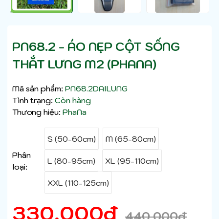
PN68.2 - ÁO NẸP CỘT SỐNG
THẮT LƯNG M2 (PHANA)
Mã sản phẩm:
PN68.2DAILUNG
Tình trạng:
Còn hàng
Thương hiệu:
PhaNa
S (50-60cm)
M (65-80cm)
Phân
L (80-95cm)
XL (95-110cm)
loại:
XXL (110-125cm)
330,000
₫
440,000
₫