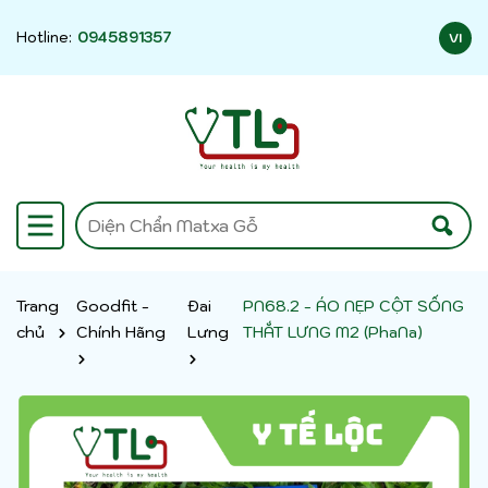
Hotline:
0945891357
VI
Trang
Goodfit -
Đai
PN68.2 - ÁO NẸP CỘT SỐNG
chủ
Chính Hãng
Lưng
THẮT LƯNG M2 (PhaNa)