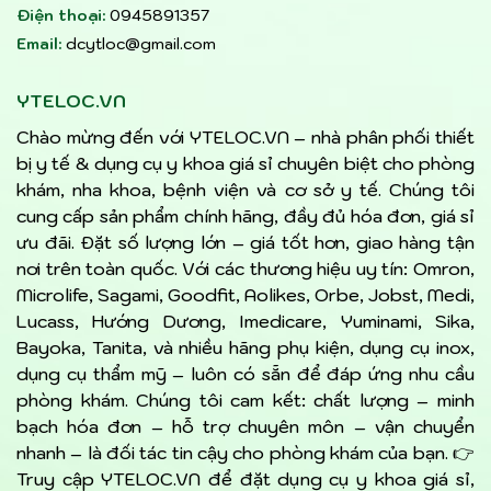
Điện thoại:
0945891357
Email:
dcytloc@gmail.com
YTELOC.VN
Chào mừng đến với YTELOC.VN – nhà phân phối thiết
bị y tế & dụng cụ y khoa giá sỉ chuyên biệt cho phòng
khám, nha khoa, bệnh viện và cơ sở y tế. Chúng tôi
cung cấp sản phẩm chính hãng, đầy đủ hóa đơn, giá sỉ
ưu đãi. Đặt số lượng lớn – giá tốt hơn, giao hàng tận
nơi trên toàn quốc. Với các thương hiệu uy tín: Omron,
Microlife, Sagami, Goodfit, Aolikes, Orbe, Jobst, Medi,
Lucass, Hướng Dương, Imedicare, Yuminami, Sika,
Bayoka, Tanita, và nhiều hãng phụ kiện, dụng cụ inox,
dụng cụ thẩm mỹ – luôn có sẵn để đáp ứng nhu cầu
phòng khám. Chúng tôi cam kết: chất lượng – minh
bạch hóa đơn – hỗ trợ chuyên môn – vận chuyển
nhanh – là đối tác tin cậy cho phòng khám của bạn. 👉
Truy cập YTELOC.VN để đặt dụng cụ y khoa giá sỉ,