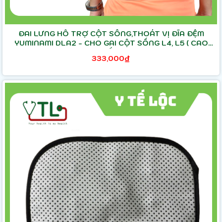
ĐAI LƯNG HỖ TRỢ CỘT SỐNG,THOÁT VỊ ĐĨA ĐỆM
YUMINAMI DLA2 - CHO GAI CỘT SỐNG L4, L5 ( CAO
CẤP)
333,000₫