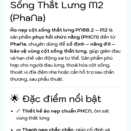
Sống Thắt Lưng M2
(PhaNa)
Áo nẹp cột sống thắt lưng PN68.2 – M2
là
sản phẩm
phục hồi chức năng (PHCN)
đến từ
PhaNa
, chuyên dùng để
cố định – nâng đỡ –
bảo vệ vùng cột sống thắt lưng
, giúp giảm đau
và hạn chế vận động sai tư thế. Sản phẩm phù
hợp cho người đau lưng, thoái hóa cột sống,
thoát vị đĩa đệm nhẹ hoặc cần hỗ trợ sau chấn
thương, sau phẫu thuật.
🌟 Đặc điểm nổi bật
🦴
Thiết kế áo nẹp chuẩn PHCN
, ôm sát
vùng thắt lưng
🧱
Thanh nẹp chắc chắn
, giúp cố định và