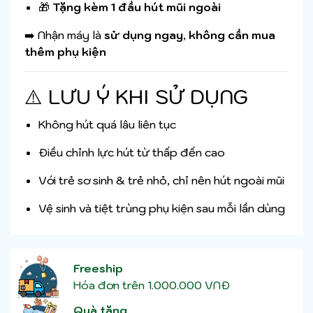
🎁
Tặng kèm 1 đầu hút mũi ngoài
➡️ Nhận máy là
sử dụng ngay
,
không cần mua
thêm phụ kiện
⚠️ LƯU Ý KHI SỬ DỤNG
Không hút quá lâu liên tục
Điều chỉnh lực hút từ thấp đến cao
Với trẻ sơ sinh & trẻ nhỏ, chỉ nên hút ngoài mũi
Vệ sinh và tiệt trùng phụ kiện sau mỗi lần dùng
Freeship
Hóa đơn trên 1.000.000 VNĐ
Quà tặng