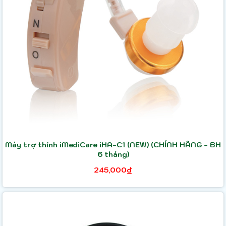
Máy trợ thính iMediCare iHA-C1 (NEW) (CHÍNH HÃNG - BH
6 tháng)
245,000₫