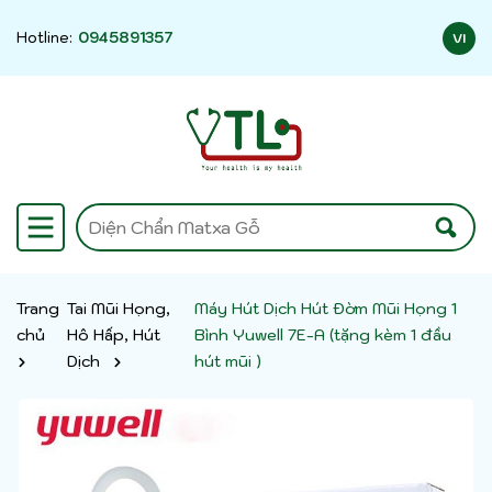
Hotline:
0945891357
VI
Trang
Tai Mũi Họng,
Máy Hút Dịch Hút Đờm Mũi Họng 1
chủ
Hô Hấp, Hút
Bình Yuwell 7E-A (tặng kèm 1 đầu
Dịch
hút mũi )