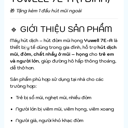
🎁
Tặng kèm 1 đầu hút mũi ngoài
🔹 GIỚI THIỆU SẢN PHẨM
Máy hút dịch – hút đờm mũi họng
Yuwell 7E-A
là
thiết bị y tế dùng trong gia đình, hỗ trợ
hút dịch
mũi, đờm, chất nhầy ở mũi – họng
cho
trẻ em
và người lớn
, giúp đường hô hấp thông thoáng,
dễ thở hơn.
Sản phẩm phù hợp sử dụng tại nhà cho các
trường hợp:
Trẻ bị sổ mũi, nghẹt mũi, nhiều đờm
Người lớn bị viêm mũi, viêm họng, viêm xoang
Người già, người khó khạc đờm