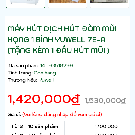
MÁY HÚT DỊCH HÚT ĐỜM MŨI
HỌNG 1 BÌNH YUWELL 7E-A
(TẶNG KÈM 1 ĐẦU HÚT MŨI )
Mã sản phẩm:
14593518299
Tình trạng:
Còn hàng
Thương hiệu:
Yuwell
1,420,000
₫
1,530,000
₫
Giá sỉ:
(Vui lòng đăng nhập để xem giá sỉ)
Từ 3 - 10 sản phẩm
1,*00,000