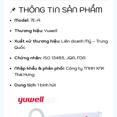
📌 THÔNG TIN SẢN PHẨM
Model:
7E-A
Thương hiệu:
Yuwell
Xuất xứ thương hiệu:
Liên doanh Mỹ – Trung
Quốc
Chứng nhận:
ISO 13485, JQA, FDA
Nhập khẩu & phân phối:
Công ty TNHH XNK
Thái Hưng
Dung tích:
1 bình hút