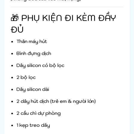
🎁 PHỤ KIỆN ĐI KÈM ĐẦY
ĐỦ
Thân máy hút
Bình đựng dịch
Dây silicon có bộ lọc
2 bộ lọc
Dây silicon dài
2 dây hút dịch (trẻ em & người lớn)
2 cầu chì dự phòng
1 kẹp treo dây