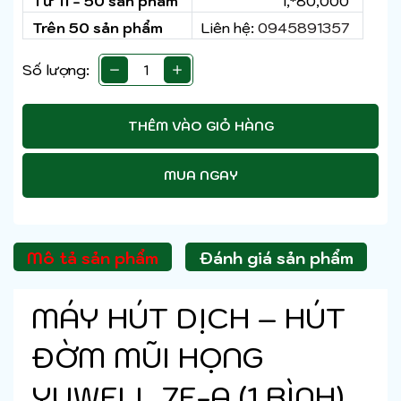
Từ 11 - 50 sản phẩm
1,*80,000
Trên 50 sản phẩm
Liên hệ:
0945891357
Số lượng:
THÊM VÀO GIỎ HÀNG
MUA NGAY
Mô tả sản phẩm
Đánh giá sản phẩm
MÁY HÚT DỊCH – HÚT
ĐỜM MŨI HỌNG
YUWELL 7E-A (1 BÌNH)