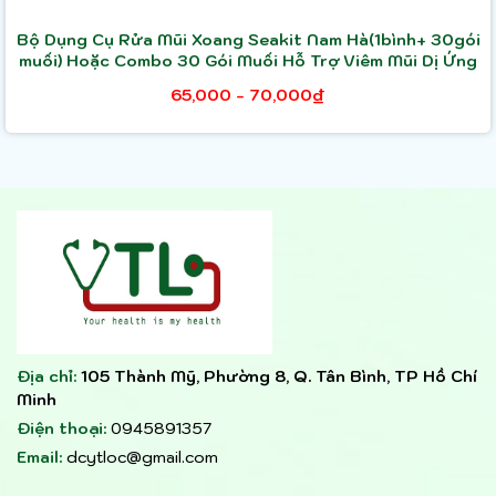
Bộ Dụng Cụ Rửa Mũi Xoang Seakit Nam Hà(1bình+ 30gói
muối) Hoặc Combo 30 Gói Muối Hỗ Trợ Viêm Mũi Dị Ứng
65,000 - 70,000₫
Địa chỉ:
105 Thành Mỹ, Phường 8, Q. Tân Bình, TP Hồ Chí
Minh
Điện thoại:
0945891357
Email:
dcytloc@gmail.com