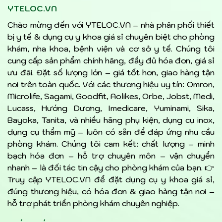
YTELOC.VN
Chào mừng đến với YTELOC.VN – nhà phân phối thiết
bị y tế & dụng cụ y khoa giá sỉ chuyên biệt cho phòng
khám, nha khoa, bệnh viện và cơ sở y tế. Chúng tôi
cung cấp sản phẩm chính hãng, đầy đủ hóa đơn, giá sỉ
ưu đãi. Đặt số lượng lớn – giá tốt hơn, giao hàng tận
nơi trên toàn quốc. Với các thương hiệu uy tín: Omron,
Microlife, Sagami, Goodfit, Aolikes, Orbe, Jobst, Medi,
Lucass, Hướng Dương, Imedicare, Yuminami, Sika,
Bayoka, Tanita, và nhiều hãng phụ kiện, dụng cụ inox,
dụng cụ thẩm mỹ – luôn có sẵn để đáp ứng nhu cầu
phòng khám. Chúng tôi cam kết: chất lượng – minh
bạch hóa đơn – hỗ trợ chuyên môn – vận chuyển
nhanh – là đối tác tin cậy cho phòng khám của bạn. 👉
Truy cập YTELOC.VN để đặt dụng cụ y khoa giá sỉ,
đúng thương hiệu, có hóa đơn & giao hàng tận nơi –
hỗ trợ phát triển phòng khám chuyên nghiệp.