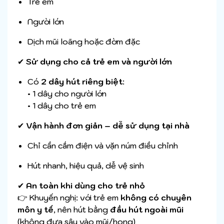
Trẻ em
Người lớn
Dịch mũi loãng hoặc đờm đặc
✔
Sử dụng cho cả trẻ em và người lớn
Có
2 dây hút riêng biệt
:
• 1 dây cho người lớn
• 1 dây cho trẻ em
✔
Vận hành đơn giản – dễ sử dụng tại nhà
Chỉ cần cắm điện và vặn núm điều chỉnh
Hút nhanh, hiệu quả, dễ vệ sinh
✔
An toàn khi dùng cho trẻ nhỏ
👉 Khuyến nghị: với trẻ em
không có chuyên
môn y tế
, nên hút bằng
đầu hút ngoài mũi
(không đưa sâu vào mũi/họng)