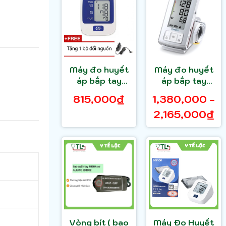
Máy đo huyết
Máy đo huyết
áp bắp tay
áp bắp tay
Omron Hem
Microlife BP A6
815,000₫
1,380,000 -
8712 (Trắng
Basic - A200 -
2,165,000₫
phối xanh) +
A7 ( cảnh báo
Tặng bộ đổi
đột quỵ )
nguồn Tốt
Vòng bít ( bao
Máy Đo Huyết