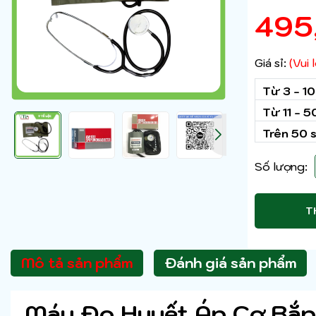
495
Giá sỉ:
(Vui
Từ 3 - 1
Từ 11 - 
Trên 50 
Số lượng:
T
Mô tả sản phẩm
Đánh giá sản phẩm
Máy Đo Huyết Áp Cơ Bắp