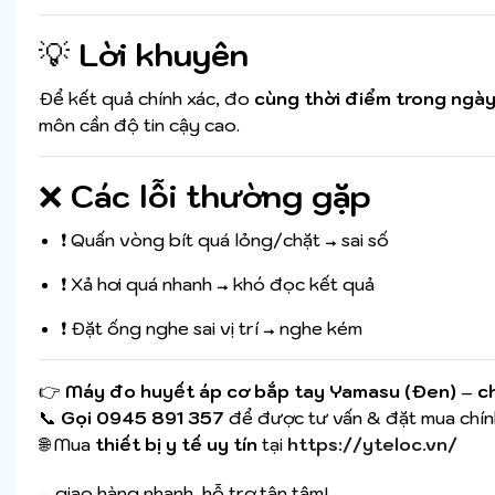
💡
Lời khuyên
Để kết quả chính xác, đo
cùng thời điểm trong ngà
môn cần độ tin cậy cao.
❌
Các lỗi thường gặp
❗ Quấn vòng bít quá lỏng/chặt → sai số
❗ Xả hơi quá nhanh → khó đọc kết quả
❗ Đặt ống nghe sai vị trí → nghe kém
👉
Máy đo huyết áp cơ bắp tay Yamasu (Đen)
–
c
📞
Gọi 0945 891 357
để được tư vấn & đặt mua chín
🌐 Mua
thiết bị y tế uy tín
tại
https://yteloc.vn/
– giao hàng nhanh, hỗ trợ tận tâm!