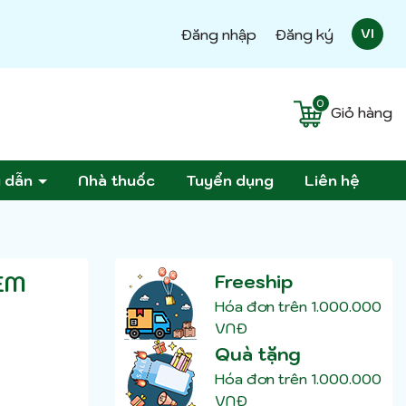
Đăng nhập
Đăng ký
VI
0
Giỏ hàng
g dẫn
Nhà thuốc
Tuyển dụng
Liên hệ
ÈM
Freeship
Hóa đơn trên 1.000.000
VNĐ
Quà tặng
Hóa đơn trên 1.000.000
VNĐ