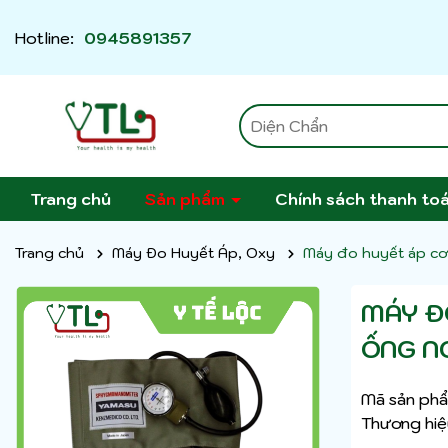
Hotline:
0945891357
Trang chủ
Sản phẩm
Chính sách thanh to
Trang chủ
Máy Đo Huyết Áp, Oxy
Máy đo huyết áp cơ
MÁY Đ
ỐNG N
Mã sản phẩ
Thương hiệ