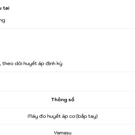
 tai
àng
, theo dõi huyết áp định kỳ
Thông số
Máy đo huyết áp cơ (bắp tay)
Yamasu