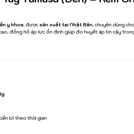
ẩn y khoa
, được
sản xuất tại Nhật Bản
, chuyên dùng ch
c cao, đồng hồ áp lực ổn định giúp đo huyết áp tin cậy tro
Hg
 bền bỉ theo thời gian