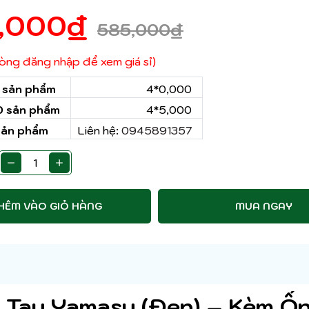
,000
₫
585,000
₫
 lòng đăng nhập để xem giá sỉ)
0 sản phẩm
4*0,000
50 sản phẩm
4*5,000
sản phẩm
Liên hệ:
0945891357
HÊM VÀO GIỎ HÀNG
MUA NGAY
 Tay Yamasu (Đen) – Kèm Ố