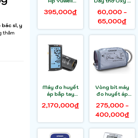
Áp Yuwell
Dây thở Oxy 2
YE660D
Nhánh Đủ Size
395,000₫
60,000 -
65,000₫
o
bác sĩ, y
ng thăm
Máy đo huyết
Vòng bít máy
áp bắp tay
đo huyết áp
Bluetooth
bắp tay Omron
2,170,000₫
275,000 -
Microlife BP A7
chính hãng
400,000₫
Touch BT
(công nghệ 4.0
mới nhất)