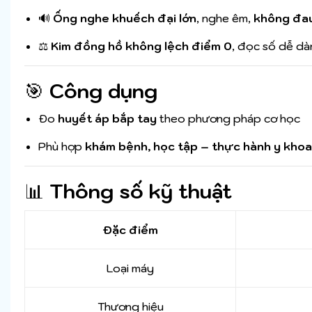
🔊
Ống nghe khuếch đại lớn
, nghe êm,
không đau
⚖️
Kim đồng hồ không lệch điểm 0
, đọc số dễ d
🎯
Công dụng
Đo
huyết áp bắp tay
theo phương pháp cơ học
Phù hợp
khám bệnh, học tập – thực hành y khoa
📊
Thông số kỹ thuật
Đặc điểm
Loại máy
Thương hiệu