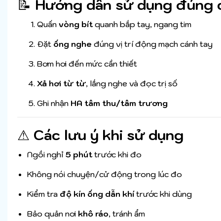
📝
Hướng dẫn sử dụng đúng 
Quấn
vòng bít
quanh bắp tay, ngang tim
Đặt
ống nghe
đúng vị trí động mạch cánh tay
Bơm hơi đến mức cần thiết
Xả hơi từ từ
, lắng nghe và đọc trị số
Ghi nhận
HA tâm thu/tâm trương
⚠
Các lưu ý khi sử dụng
Ngồi nghỉ
5 phút
trước khi đo
Không nói chuyện/cử động trong lúc đo
Kiểm tra
độ kín ống dẫn khí
trước khi dùng
Bảo quản nơi
khô ráo
, tránh ẩm