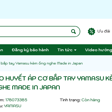
Ưu đãi
án
Đăng ký bảo hành
Tin tức
Video hướn
 bắp tay Yamasu kèm ống nghe Made in Japan
O HUYẾT ÁP CƠ BẮP TAY YAMASU K
GHE MADE IN JAPAN
m:
178073385
Tình trạng:
Còn hàng
u:
YAMASU