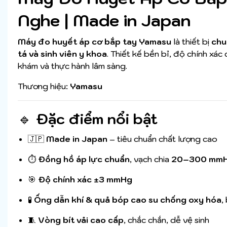
Nghe | Made in Japan
Máy đo huyết áp cơ bắp tay Yamasu
là thiết bị
chu
tá và sinh viên y khoa
. Thiết kế bền bỉ, độ chính xá
khám và thực hành lâm sàng.
Thương hiệu:
Yamasu
🔹
Đặc điểm nổi bật
🇯🇵
Made in Japan
– tiêu chuẩn chất lượng cao
⏱
Đồng hồ áp lực chuẩn
, vạch chia
20–300 mm
🎯
Độ chính xác ±3 mmHg
🧪
Ống dẫn khí & quả bóp cao su chống oxy hóa
,
🧵
Vòng bít vải cao cấp
, chắc chắn, dễ vệ sinh