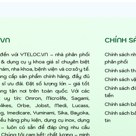
.VN
CHÍNH S
đến với YTELOC.VN – nhà phân phối
Chính sách nh
ế & dụng cụ y khoa giá sỉ chuyên biệt
phân phối
ám, nha khoa, bệnh viện và cơ sở y tế.
Chính sách t
ung cấp sản phẩm chính hãng, đầy đủ
Chính sách v
 sỉ ưu đãi. Đặt số lượng lớn – giá tốt
Chính sách đổ
àng tận nơi trên toàn quốc. Với các
tiền
 uy tín: Omron, Microlife, Sagami,
Chính sách b
likes, Orbe, Jobst, Medi, Lucass,
, Imedicare, Yuminami, Sika, Bayoka,
Chính sách b
hiều hãng phụ kiện, dụng cụ inox, dụng
tin
 – luôn có sẵn để đáp ứng nhu cầu
Chúng tôi cam kết: chất lượng – minh