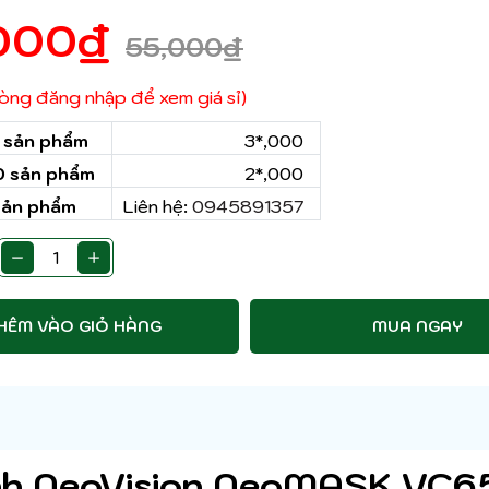
000
₫
55,000
₫
 lòng đăng nhập để xem giá sỉ)
0 sản phẩm
3*,000
50 sản phẩm
2*,000
sản phẩm
Liên hệ:
0945891357
HÊM VÀO GIỎ HÀNG
MUA NGAY
ính NeoVision NeoMASK VC6