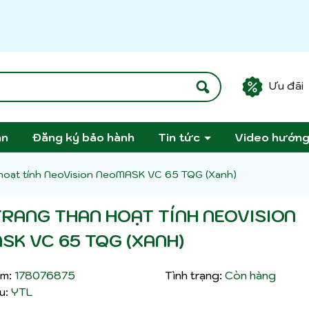
Ưu đãi
án
Đăng ký bảo hành
Tin tức
Video hướn
 hoạt tính NeoVision NeoMASK VC 65 TQG (Xanh)
TRANG THAN HOẠT TÍNH NEOVISION
SK VC 65 TQG (XANH)
m:
178076875
Tình trạng:
Còn hàng
u:
YTL