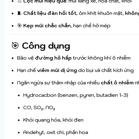
👃
Lọc mùi hiệu quả
: mùi xăng xe, hóa chất, khói
🧵
Chất liệu đàn hồi tốt
, ôm khít khuôn mặt,
không
🎯
Kẹp mũi chắc chắn
, hạn chế hở mép
🎯
Công dụng
Bảo vệ
đường hô hấp
trước không khí ô nhiễm
Hạn chế
viêm mũi dị ứng
do bụi và chất kích ứng
Ngăn ngừa sự thâm nhập của nhiều
chất ô nhiễm
n
Hydrocacbon (benzen, pyren, butadien 1-3)
CO, SO₂, NO₂
Khói quang hóa, khói đen
Andehyt, oxit chì, phấn hoa