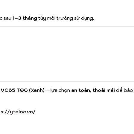
c sau
1–3 tháng
tùy môi trường sử dụng.
K VC65 TQG (Xanh)
– lựa chọn
an toàn, thoải mái
để bảo 
s://yteloc.vn/