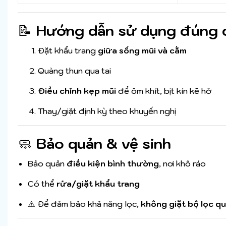
📝
Hướng dẫn sử dụng đúng 
Đặt khẩu trang
giữa sống mũi và cằm
Quàng thun qua tai
Điều chỉnh kẹp mũi
để ôm khít, bịt kín kẽ hở
Thay/giặt định kỳ theo khuyến nghị
🧼
Bảo quản & vệ sinh
Bảo quản
điều kiện bình thường
, nơi khô ráo
Có thể
rửa/giặt khẩu trang
⚠️ Để đảm bảo khả năng lọc,
không giặt bộ lọc q