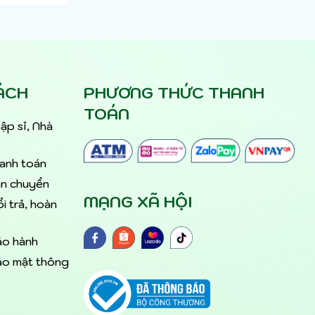
ÁCH
PHƯƠNG THỨC THANH
TOÁN
ập sỉ, Nhà
hanh toán
ận chuyển
MẠNG XÃ HỘI
i trả, hoàn
ảo hành
ảo mật thông