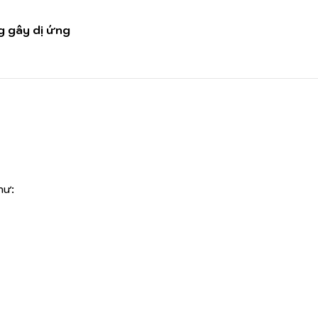
 gây dị ứng
hư: