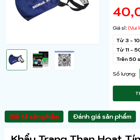
40,
Giá sỉ:
(Vui
Từ 3 - 1
Từ 11 - 
Trên 50 
Số lượng:
T
Mô tả sản phẩm
Đánh giá sản phẩm
Khẩu Trang Than Hoạt T