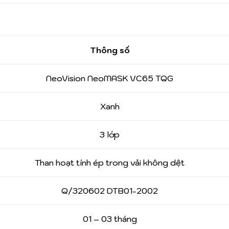
Thông số
NeoVision NeoMASK VC65 TQG
Xanh
3 lớp
Than hoạt tính ép trong vải không dệt
Q/320602 DTB01-2002
01 – 03 tháng