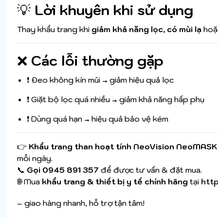
💡
Lời khuyên khi sử dụng
Thay khẩu trang khi
giảm khả năng lọc, có mùi lạ
hoặ
❌
Các lỗi thường gặp
❗ Đeo không kín mũi → giảm hiệu quả lọc
❗ Giặt bộ lọc quá nhiều → giảm khả năng hấp phụ
❗ Dùng quá hạn → hiệu quả bảo vệ kém
👉
Khẩu trang than hoạt tính NeoVision NeoMAS
mỗi ngày.
📞
Gọi 0945 891 357
để được tư vấn & đặt mua.
🌐 Mua
khẩu trang & thiết bị y tế chính hãng
tại
http
– giao hàng nhanh, hỗ trợ tận tâm!