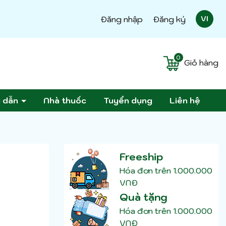
Đăng nhập
Đăng ký
VI
0
Giỏ hàng
g dẫn
Nhà thuốc
Tuyển dụng
Liên hệ
Freeship
Hóa đơn trên 1.000.000
VNĐ
Quà tặng
Hóa đơn trên 1.000.000
VNĐ