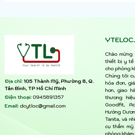
YTELOC
Chào mừng 
thiết bị y t
cho phòng kh
Chúng tôi c
Địa chỉ:
105 Thành Mỹ, Phường 8, Q.
hóa đơn, giá
Tân Bình, TP Hồ Chí Minh
hơn, giao h
Điện thoại:
0945891357
thương hiệu
Goodfit, Ao
Email:
dcytloc@gmail.com
Hướng Dương
Tanita, và n
cụ thẩm mỹ
phòng khám. 