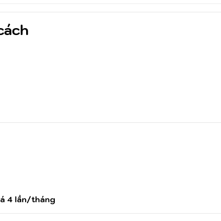
cách
uá 4 lần/tháng