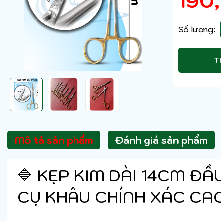
190
Số lượng:
T
Mô tả sản phẩm
Đánh giá sản phẩm
🔷 KẸP KIM DÀI 14CM ĐẦ
CỤ KHÂU CHÍNH XÁC CA