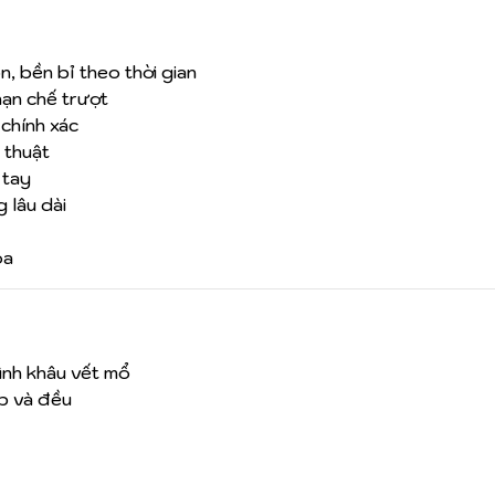
, bền bỉ theo thời gian
hạn chế trượt
chính xác
u thuật
 tay
 lâu dài
oa
rình khâu vết mổ
p và đều