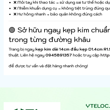
❌ Mỏi tay khi thao tác → sử dụng sai tư thế hoặc d
❌ Nhiễm khuẩn dụng cụ → không tiệt trùng đúng qu
❌ Hư hỏng nhanh → bảo quản không đúng cách
🟢 Sở hữu ngay kẹp kim chuẩn
trong từng đường khâu
Trang bị ngay
kẹp kim dài 14cm đầu kẹp D1.4cm R1
thuật. Liên hệ ngay
0945891357
hoặc truy cập
http
để được tư vấn và đặt hàng nhanh chóng!
YTELOC