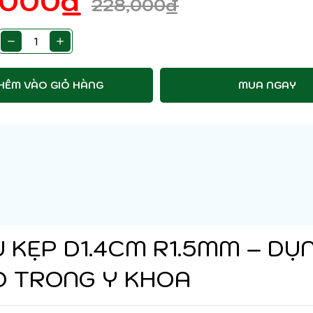
,000
₫
228,000
₫
HÊM VÀO GIỎ HÀNG
MUA NGAY
U KẸP D1.4CM R1.5MM – DỤ
O TRONG Y KHOA