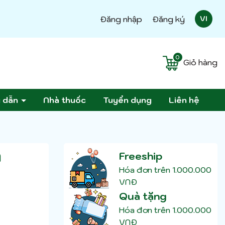
Đăng nhập
Đăng ký
VI
0
Giỏ hàng
g dẫn
Nhà thuốc
Tuyển dụng
Liên hệ
M
Freeship
Hóa đơn trên 1.000.000
VNĐ
Quà tặng
Hóa đơn trên 1.000.000
VNĐ