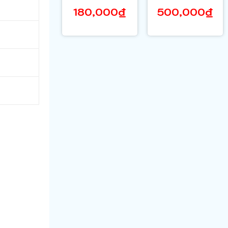
khoa
lỗ xoắn
180,000₫
500,000₫