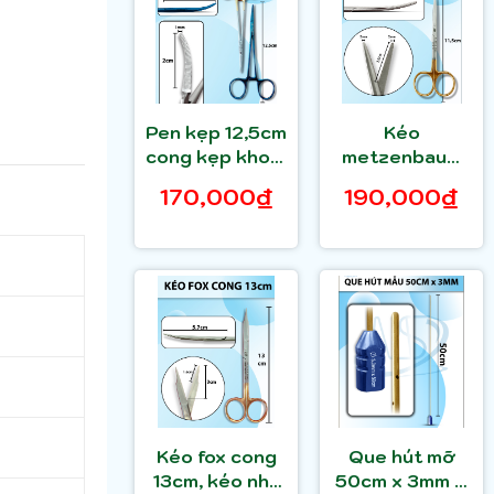
Pen kẹp 12,5cm
Kéo
cong kẹp khoẻ,
metzenbaum
kẹp forceps
11,5cm cong,
170,000₫
190,000₫
12,5cm, pen
kéo phẫu thuật
kẹp bông gạc
bóc tách mỡ mí
mắt, kéo bóc
tách
Kéo fox cong
Que hút mỡ
13cm, kéo nha
50cm x 3mm 4