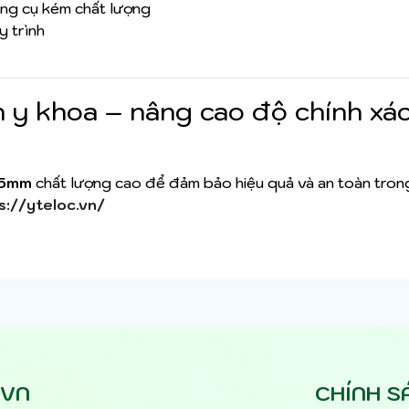
ụng cụ kém chất lượng
y trình
 y khoa – nâng cao độ chính xá
.5mm
chất lượng cao để đảm bảo hiệu quả và an toàn tron
s://yteloc.vn/
.VN
CHÍNH S