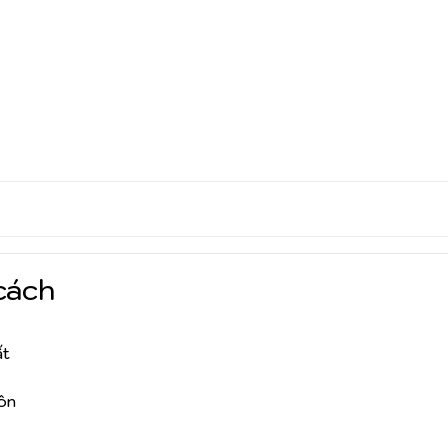
cách
ất
ôn