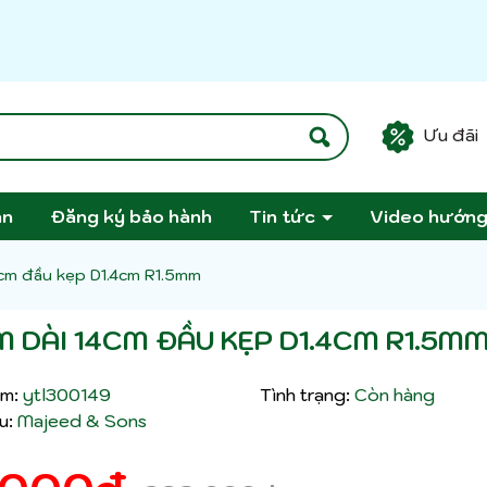
Ưu đãi
án
Đăng ký bảo hành
Tin tức
Video hướn
4cm đầu kẹp D1.4cm R1.5mm
M DÀI 14CM ĐẦU KẸP D1.4CM R1.5M
m:
ytl300149
Tình trạng:
Còn hàng
u:
Majeed & Sons