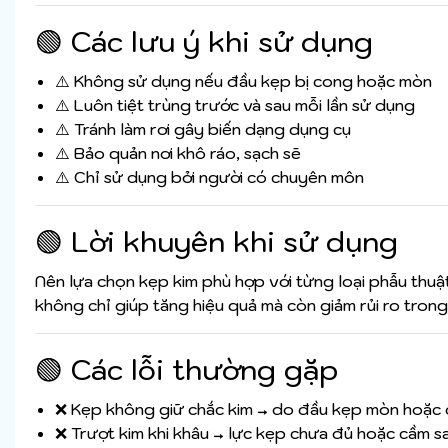
🟢 Các lưu ý khi sử dụng
⚠️ Không sử dụng nếu đầu kẹp bị cong hoặc mòn
⚠️ Luôn tiệt trùng trước và sau mỗi lần sử dụng
⚠️ Tránh làm rơi gây biến dạng dụng cụ
⚠️ Bảo quản nơi khô ráo, sạch sẽ
⚠️ Chỉ sử dụng bởi người có chuyên môn
🟢 Lời khuyên khi sử dụng
Nên lựa chọn kẹp kim phù hợp với từng loại phẫu thuậ
không chỉ giúp tăng hiệu quả mà còn giảm rủi ro trong 
🟢 Các lỗi thường gặp
❌ Kẹp không giữ chắc kim → do đầu kẹp mòn hoặc đặ
❌ Trượt kim khi khâu → lực kẹp chưa đủ hoặc cầm sa