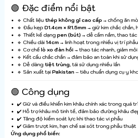
🟢 Đặc điểm nổi bật
🔹 Chất liệu
thép không gỉ cao cấp
→ chống ăn mòn
🔹 Đầu kẹp
D1.4cm × R1.5mm
→ giữ kim chắc chắn, 
🔹 Thiết kế dạng
pen (bút)
→ dễ cầm nắm, thao tác 
🔹 Chiều dài
14cm
→ linh hoạt trong nhiều vị trí phẫ
🔹 Cơ chế
lò xo đàn hồi
→ thao tác nhanh, giảm mỏi
🔹 Kết cấu chắc chắn → đảm bảo an toàn khi sử dụng
🔹 Dễ dàng
tiệt trùng
, tái sử dụng nhiều lần
🔹 Sản xuất tại
Pakistan
– tiêu chuẩn dụng cụ y kh
🟢 Công dụng
✔️ Giữ và điều khiển kim khâu chính xác trong quá t
✔️ Hỗ trợ khâu mô tinh tế, đảm bảo đường khâu đẹ
✔️ Tăng độ kiểm soát lực khi thao tác vi phẫu
✔️ Giảm trượt kim, hạn chế sai sót trong phẫu thuật
Ứng dụng phổ biến: