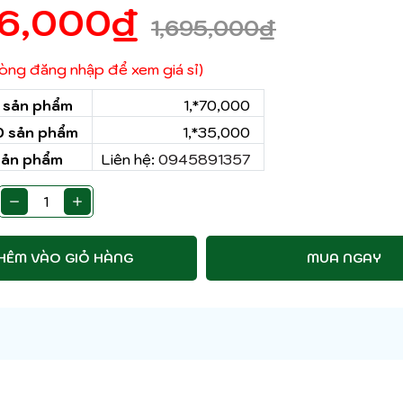
56,000
₫
1,695,000
₫
 lòng đăng nhập để xem giá sỉ)
0 sản phẩm
1,*70,000
50 sản phẩm
1,*35,000
sản phẩm
Liên hệ:
0945891357
HÊM VÀO GIỎ HÀNG
MUA NGAY