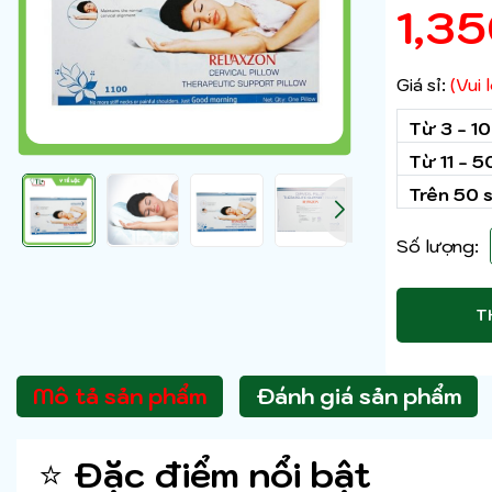
1,3
Giá sỉ:
(Vui
Từ 3 - 1
Từ 11 - 
Trên 50 
Số lượng:
T
Mô tả sản phẩm
Đánh giá sản phẩm
⭐
Đặc điểm nổi bật