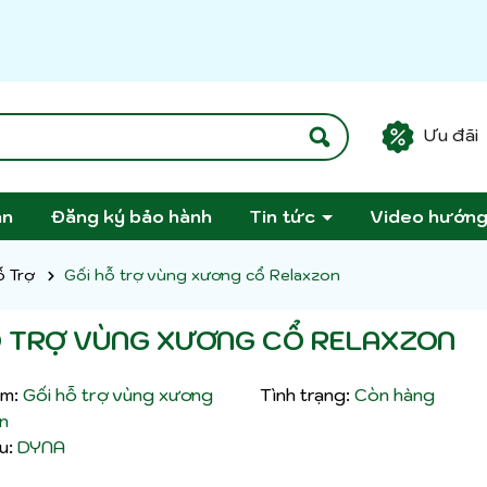
Ưu đãi
án
Đăng ký bảo hành
Tin tức
Video hướn
ỗ Trợ
Gối hỗ trợ vùng xương cổ Relaxzon
Ỗ TRỢ VÙNG XƯƠNG CỔ RELAXZON
m:
Gối hỗ trợ vùng xương
Tình trạng:
Còn hàng
n
u:
DYNA