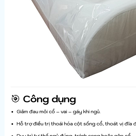
🎯
Công dụng
Giảm đau mỏi cổ – vai – gáy khi ngủ.
Hỗ trợ điều trị thoái hóa cột sống cổ, thoát vị đĩa 
Duy trì tư thế ngủ đúng, tránh cong hoặc gập cổ.