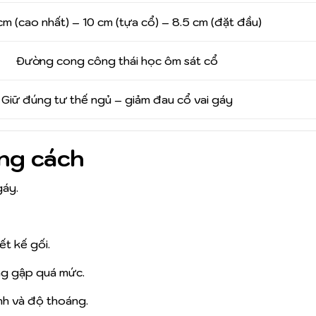
cm (cao nhất) – 10 cm (tựa cổ) – 8.5 cm (đặt đầu)
Đường cong công thái học ôm sát cổ
Giữ đúng tư thế ngủ – giảm đau cổ vai gáy
ng cách
gáy.
t kế gối.
ông gập quá mức.
nh và độ thoáng.