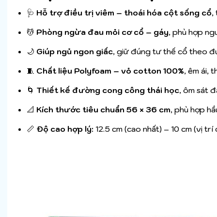
🩺
Hỗ trợ điều trị viêm – thoái hóa cột sống cổ
,
💆
Phòng ngừa đau mỏi cơ cổ – gáy
, phù hợp ngư
🌙
Giúp ngủ ngon giấc
, giữ đúng tư thế cổ theo đ
🧵
Chất liệu Polyfoam – vỏ cotton 100%
, êm ái, 
🌀
Thiết kế đường cong công thái học
, ôm sát 
📐
Kích thước tiêu chuẩn 56 × 36 cm
, phù hợp hầ
📏
Độ cao hợp lý:
12.5 cm (cao nhất) – 10 cm (vị trí c