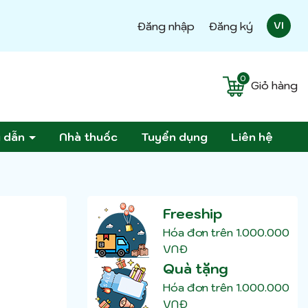
Đăng nhập
Đăng ký
VI
0
Giỏ hàng
g dẫn
Nhà thuốc
Tuyển dụng
Liên hệ
Freeship
Hóa đơn trên 1.000.000
VNĐ
Quà tặng
Hóa đơn trên 1.000.000
VNĐ