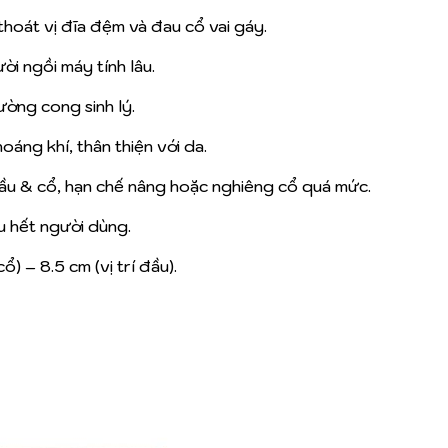
 thoát vị đĩa đệm và đau cổ vai gáy.
ời ngồi máy tính lâu.
ường cong sinh lý.
thoáng khí, thân thiện với da.
đầu & cổ, hạn chế nâng hoặc nghiêng cổ quá mức.
u hết người dùng.
ổ) – 8.5 cm (vị trí đầu).