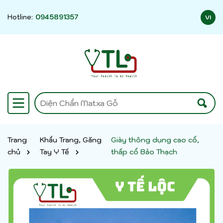
Hotline:
0945891357
VI
Trang
Khẩu Trang, Găng
Giày thông dụng cao cổ,
chủ
Tay Y Tế
thấp cổ Bảo Thạch