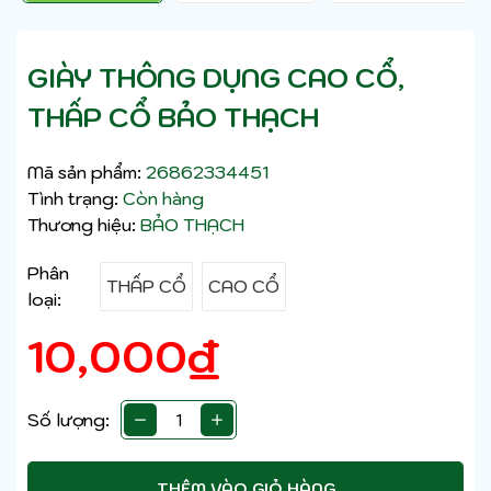
GIÀY THÔNG DỤNG CAO CỔ,
THẤP CỔ BẢO THẠCH
Mã sản phẩm:
26862334451
Tình trạng:
Còn hàng
Thương hiệu:
BẢO THẠCH
Phân
THẤP CỔ
CAO CỔ
loại:
10,000
₫
Số lượng:
THÊM VÀO GIỎ HÀNG