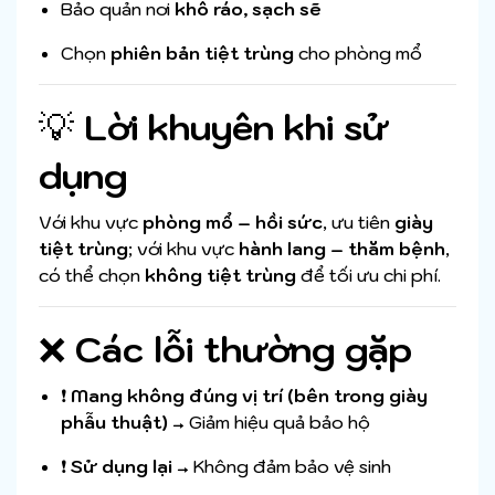
Bảo quản nơi
khô ráo, sạch sẽ
Chọn
phiên bản tiệt trùng
cho phòng mổ
💡
Lời khuyên khi sử
dụng
Với khu vực
phòng mổ – hồi sức
, ưu tiên
giày
tiệt trùng
; với khu vực
hành lang – thăm bệnh
,
có thể chọn
không tiệt trùng
để tối ưu chi phí.
❌
Các lỗi thường gặp
❗
Mang không đúng vị trí (bên trong giày
phẫu thuật)
→ Giảm hiệu quả bảo hộ
❗
Sử dụng lại
→ Không đảm bảo vệ sinh