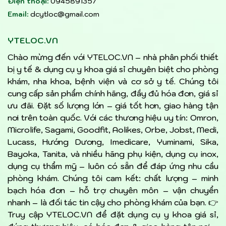
Điện thoại:
0945891357
Email:
dcytloc@gmail.com
YTELOC.VN
Chào mừng đến với YTELOC.VN – nhà phân phối thiết
bị y tế & dụng cụ y khoa giá sỉ chuyên biệt cho phòng
khám, nha khoa, bệnh viện và cơ sở y tế. Chúng tôi
cung cấp sản phẩm chính hãng, đầy đủ hóa đơn, giá sỉ
ưu đãi. Đặt số lượng lớn – giá tốt hơn, giao hàng tận
nơi trên toàn quốc. Với các thương hiệu uy tín: Omron,
Microlife, Sagami, Goodfit, Aolikes, Orbe, Jobst, Medi,
Lucass, Hướng Dương, Imedicare, Yuminami, Sika,
Bayoka, Tanita, và nhiều hãng phụ kiện, dụng cụ inox,
dụng cụ thẩm mỹ – luôn có sẵn để đáp ứng nhu cầu
phòng khám. Chúng tôi cam kết: chất lượng – minh
bạch hóa đơn – hỗ trợ chuyên môn – vận chuyển
nhanh – là đối tác tin cậy cho phòng khám của bạn. 👉
Truy cập YTELOC.VN để đặt dụng cụ y khoa giá sỉ,