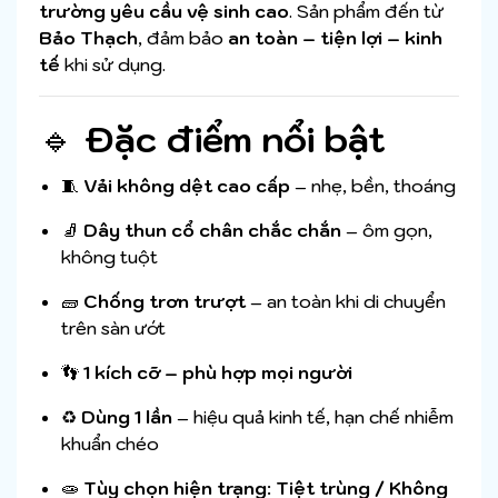
trường yêu cầu vệ sinh cao
. Sản phẩm đến từ
Bảo Thạch
, đảm bảo
an toàn – tiện lợi – kinh
tế
khi sử dụng.
🔹
Đặc điểm nổi bật
🧵
Vải không dệt cao cấp
– nhẹ, bền, thoáng
🧦
Dây thun cổ chân chắc chắn
– ôm gọn,
không tuột
🧱
Chống trơn trượt
– an toàn khi di chuyển
trên sàn ướt
👣
1 kích cỡ – phù hợp mọi người
♻️
Dùng 1 lần
– hiệu quả kinh tế, hạn chế nhiễm
khuẩn chéo
🧫
Tùy chọn hiện trạng
:
Tiệt trùng / Không