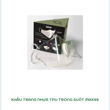
KHẨU TRANG NHỰA TPU TRONG SUỐT MAX99