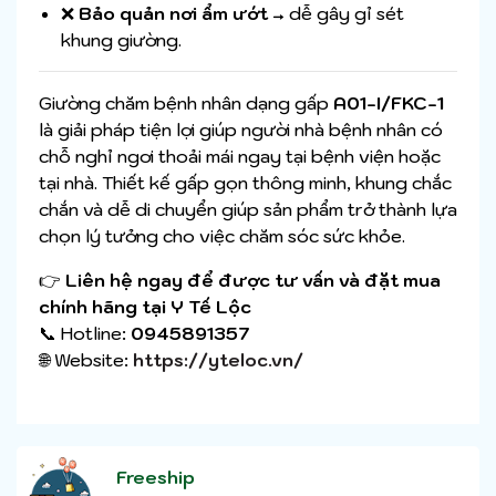
❌
Bảo quản nơi ẩm ướt
→ dễ gây gỉ sét
khung giường.
Giường chăm bệnh nhân dạng gấp
A01-I/FKC-1
là giải pháp tiện lợi giúp người nhà bệnh nhân có
chỗ nghỉ ngơi thoải mái ngay tại bệnh viện hoặc
tại nhà. Thiết kế gấp gọn thông minh, khung chắc
chắn và dễ di chuyển giúp sản phẩm trở thành lựa
chọn lý tưởng cho việc chăm sóc sức khỏe.
👉
Liên hệ ngay để được tư vấn và đặt mua
chính hãng tại Y Tế Lộc
📞 Hotline:
0945891357
🌐 Website:
https://yteloc.vn/
Freeship