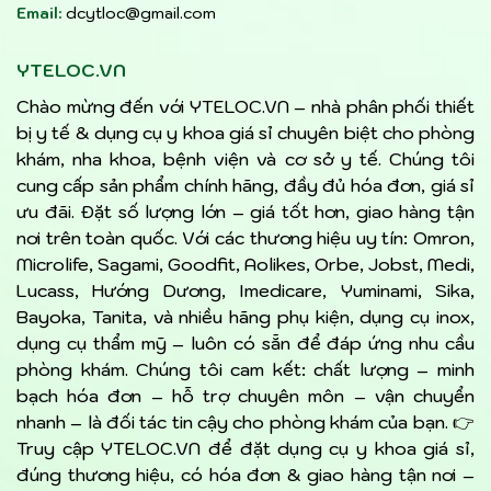
Email:
dcytloc@gmail.com
YTELOC.VN
Chào mừng đến với YTELOC.VN – nhà phân phối thiết
bị y tế & dụng cụ y khoa giá sỉ chuyên biệt cho phòng
khám, nha khoa, bệnh viện và cơ sở y tế. Chúng tôi
cung cấp sản phẩm chính hãng, đầy đủ hóa đơn, giá sỉ
ưu đãi. Đặt số lượng lớn – giá tốt hơn, giao hàng tận
nơi trên toàn quốc. Với các thương hiệu uy tín: Omron,
Microlife, Sagami, Goodfit, Aolikes, Orbe, Jobst, Medi,
Lucass, Hướng Dương, Imedicare, Yuminami, Sika,
Bayoka, Tanita, và nhiều hãng phụ kiện, dụng cụ inox,
dụng cụ thẩm mỹ – luôn có sẵn để đáp ứng nhu cầu
phòng khám. Chúng tôi cam kết: chất lượng – minh
bạch hóa đơn – hỗ trợ chuyên môn – vận chuyển
nhanh – là đối tác tin cậy cho phòng khám của bạn. 👉
Truy cập YTELOC.VN để đặt dụng cụ y khoa giá sỉ,
đúng thương hiệu, có hóa đơn & giao hàng tận nơi –