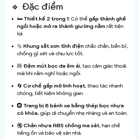
🔹 Đặc điểm
🛏️
Thiết kế 2 trong 1
: Có thể
gấp thành ghế
ngồi hoặc mở ra thành giường nằm
rất tiện
lợi.
🔩
Khung sắt sơn tĩnh điện
chắc chắn, bền bỉ,
chống gỉ sét và chịu lực tốt.
🧸
Đệm mút bọc da êm ái
, tạo cảm giác thoải
mái khi nằm nghỉ hoặc ngồi.
🔄
Cơ chế gấp mở linh hoạt
, thao tác nhanh
chóng, tiết kiệm không gian.
🛞
Trang bị 6 bánh xe bằng thép bọc nhựa
có khóa
, giúp di chuyển nhẹ nhàng và an toàn.
🔇
Chân nhựa ABS chống ma sát
, hạn chế
tiếng ồn và bảo vệ sàn nhà.