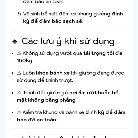
đảm bảo an toàn.
Vệ sinh bề mặt đệm và khung giường
định
kỳ để đảm bảo sạch sẽ
.
🔹 Các lưu ý khi sử dụng
⚠️ Không sử dụng vượt quá
tải trọng tối đa
150kg
.
⚠️ Luôn
khóa bánh xe
khi giường đang được
sử dụng để tránh trượt.
⚠️ Tránh đặt giường ở
nơi ẩm ướt hoặc bề
mặt không bằng phẳng
.
⚠️ Kiểm tra khung và bánh xe
định kỳ để đảm
bảo độ an toàn
.