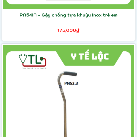
PN54IN - Gậy chống tựa khuỷu Inox trẻ em
175,000₫