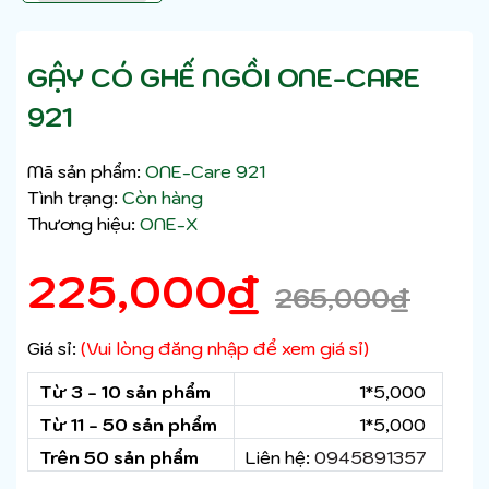
GẬY CÓ GHẾ NGỒI ONE-CARE
921
Mã sản phẩm:
ONE-Care 921
Tình trạng:
Còn hàng
Thương hiệu:
ONE-X
225,000
₫
265,000
₫
Giá sỉ:
(Vui lòng đăng nhập để xem giá sỉ)
Từ 3 - 10 sản phẩm
1*5,000
Từ 11 - 50 sản phẩm
1*5,000
Trên 50 sản phẩm
Liên hệ:
0945891357