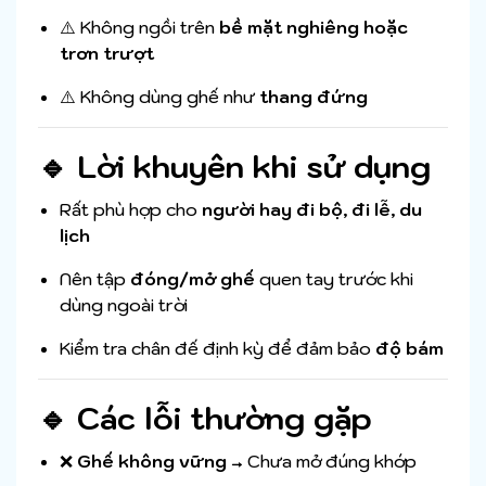
⚠️ Không ngồi trên
bề mặt nghiêng hoặc
trơn trượt
⚠️ Không dùng ghế như
thang đứng
🔹 Lời khuyên khi sử dụng
Rất phù hợp cho
người hay đi bộ, đi lễ, du
lịch
Nên tập
đóng/mở ghế
quen tay trước khi
dùng ngoài trời
Kiểm tra chân đế định kỳ để đảm bảo
độ bám
🔹 Các lỗi thường gặp
❌
Ghế không vững
→ Chưa mở đúng khớp