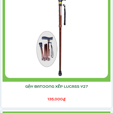
GẬY BATOONG XẾP LUCASS Y27
135,000₫