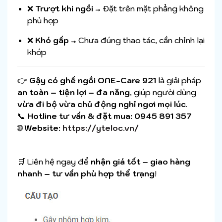
❌
Trượt khi ngồi
→ Đặt trên mặt phẳng không
phù hợp
❌
Khó gấp
→ Chưa đúng thao tác, cần chỉnh lại
khớp
👉
Gậy có ghế ngồi ONE-Care 921
là giải pháp
an toàn – tiện lợi – đa năng
, giúp người dùng
vừa đi bộ vừa chủ động nghỉ ngơi mọi lúc
.
📞
Hotline tư vấn & đặt mua:
0945 891 357
🌐
Website:
https://yteloc.vn/
🛒 Liên hệ ngay để
nhận giá tốt – giao hàng
nhanh – tư vấn phù hợp thể trạng
!