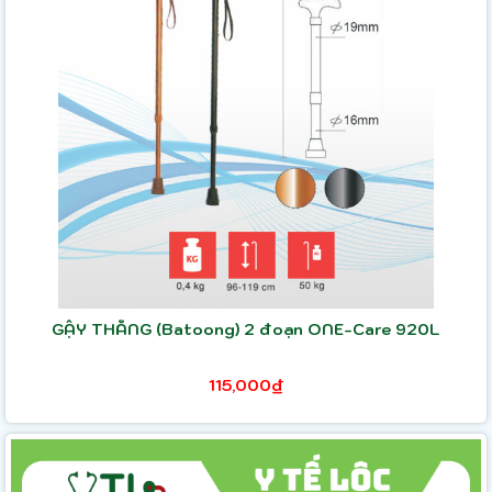
GẬY THẲNG (Batoong) 2 đoạn ONE-Care 920L
115,000₫