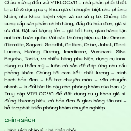
Chào mừng đến với YTELOC.VN – nhà phân phối thiết
bị y tế & dụng cụ y khoa giá sỉ chuyên biệt cho phòng
khám, nha khoa, bệnh viện và cơ sở y tế. Chúng tôi
cung cấp sản phẩm chính hãng, đầy đủ hóa đơn, giá sỉ
ưu đãi. Đặt số lượng lớn – giá tốt hơn, giao hàng tận
nơi trên toàn quốc. Với các thương hiệu uy tín: Omron,
Microlife, Sagami, Goodfit, Aolikes, Orbe, Jobst, Medi,
Lucass, Hướng Dương, Imedicare, Yuminami, Sika,
Bayoka, Tanita, và nhiều hãng phụ kiện, dụng cụ inox,
dụng cụ thẩm mỹ – luôn có sẵn để đáp ứng nhu cầu
phòng khám. Chúng tôi cam kết: chất lượng – minh
bạch hóa đơn – hỗ trợ chuyên môn – vận chuyển
nhanh – là đối tác tin cậy cho phòng khám của bạn. 👉
Truy cập YTELOC.VN để đặt dụng cụ y khoa giá sỉ,
đúng thương hiệu, có hóa đơn & giao hàng tận nơi –
hỗ trợ phát triển phòng khám chuyên nghiệp.
CHÍNH SÁCH
Chính sách nhập sỉ, Nhà phân phối