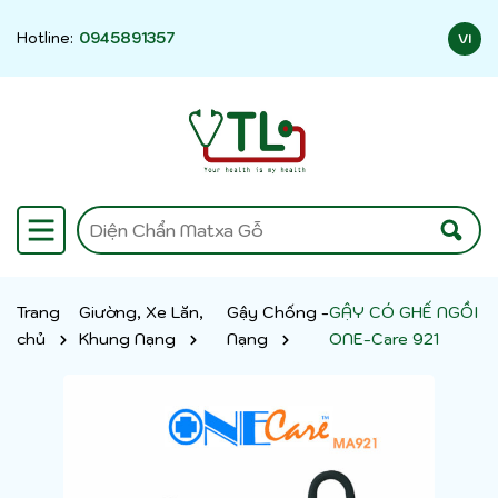
Hotline:
0945891357
VI
Trang
Giường, Xe Lăn,
Gậy Chống -
GẬY CÓ GHẾ NGỒI
chủ
Khung Nạng
Nạng
ONE-Care 921