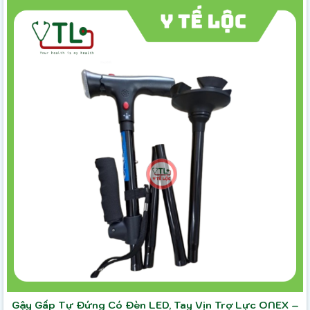
Gậy Gấp Tự Đứng Có Đèn LED, Tay Vịn Trợ Lực ONEX –