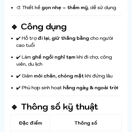
🎨 Thiết kế
gọn nhẹ – thẩm mỹ
, dễ sử dụng
🔹 Công dụng
✔️ Hỗ trợ
đi lại, giữ thăng bằng
cho người
cao tuổi
✔️ Làm
ghế ngồi nghỉ tạm
khi đi chợ, công
viên, du lịch
✔️ Giảm
mỏi chân, chóng mặt
khi đứng lâu
✔️ Phù hợp sinh hoạt
hằng ngày & ngoài trời
🔹 Thông số kỹ thuật
Đặc điểm
Thông số