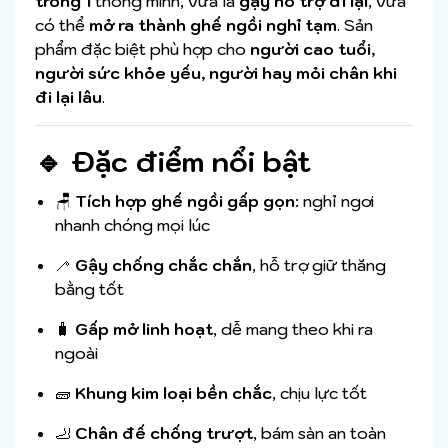
trong 1
thông minh, vừa là
gậy hỗ trợ đi lại
, vừa
có thể
mở ra thành ghế ngồi nghỉ tạm
. Sản
phẩm đặc biệt phù hợp cho
người cao tuổi,
người sức khỏe yếu, người hay mỏi chân khi
đi lại lâu
.
🔹 Đặc điểm nổi bật
🪑
Tích hợp ghế ngồi gấp gọn
: nghỉ ngơi
nhanh chóng mọi lúc
🦯
Gậy chống chắc chắn
, hỗ trợ giữ thăng
bằng tốt
🧳
Gấp mở linh hoạt
, dễ mang theo khi ra
ngoài
🧱
Khung kim loại bền chắc
, chịu lực tốt
🦶
Chân đế chống trượt
, bám sàn an toàn