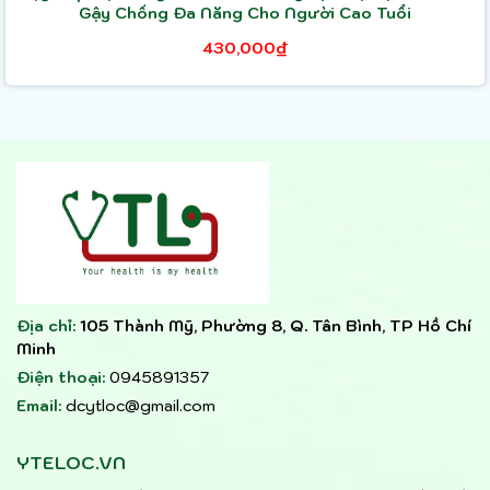
Gậy Chống Đa Năng Cho Người Cao Tuổi
430,000₫
Địa chỉ:
105 Thành Mỹ, Phường 8, Q. Tân Bình, TP Hồ Chí
Minh
Điện thoại:
0945891357
Email:
dcytloc@gmail.com
YTELOC.VN