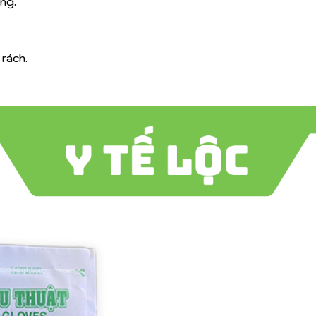
ng.
 rách.