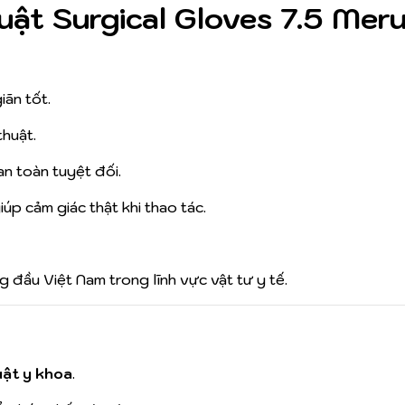
ật Surgical Gloves 7.5 Mer
iãn tốt.
huật.
an toàn tuyệt đối.
iúp cảm giác thật khi thao tác.
g đầu Việt Nam trong lĩnh vực vật tư y tế.
uật y khoa
.