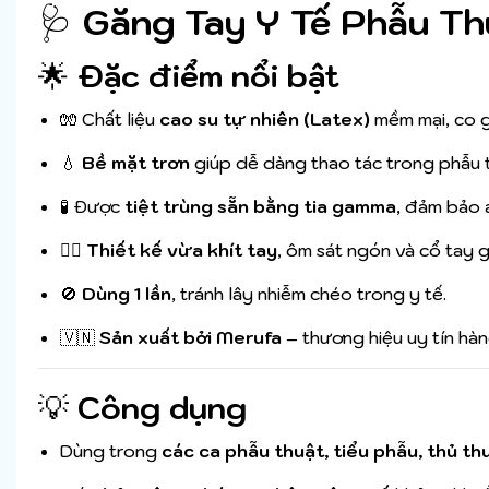
🩺
Găng Tay Y Tế Phẫu Thu
🌟
Đặc điểm nổi bật
🧤 Chất liệu
cao su tự nhiên (Latex)
mềm mại, co g
💧
Bề mặt trơn
giúp dễ dàng thao tác trong phẫu t
🧪 Được
tiệt trùng sẵn bằng tia gamma
, đảm bảo 
👨‍⚕️
Thiết kế vừa khít tay
, ôm sát ngón và cổ tay g
🚫
Dùng 1 lần
, tránh lây nhiễm chéo trong y tế.
🇻🇳
Sản xuất bởi Merufa
– thương hiệu uy tín hàn
💡
Công dụng
Dùng trong
các ca phẫu thuật, tiểu phẫu, thủ th