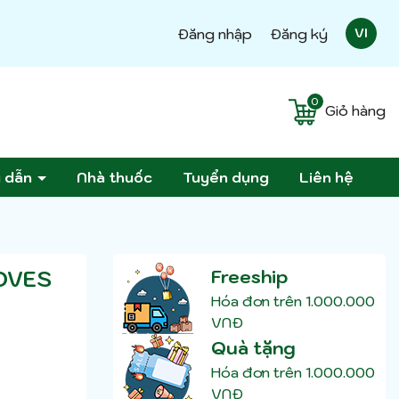
Đăng nhập
Đăng ký
VI
0
Giỏ hàng
g dẫn
Nhà thuốc
Tuyển dụng
Liên hệ
OVES
Freeship
Hóa đơn trên 1.000.000
VNĐ
Quà tặng
Hóa đơn trên 1.000.000
VNĐ