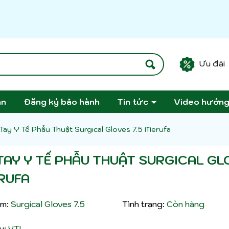
Ưu đãi
án
Đăng ký bảo hành
Tin tức
Video hướn
Tay Y Tế Phẫu Thuật Surgical Gloves 7.5 Merufa
TAY Y TẾ PHẪU THUẬT SURGICAL GL
RUFA
m:
Surgical Gloves 7.5
Tình trạng:
Còn hàng
u:
YTL