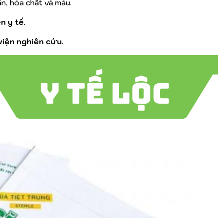
ẩn, hóa chất và máu.
n y tế
.
viện nghiên cứu
.