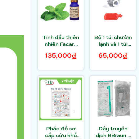
Tinh dầu thiên
Bộ 1 túi chườm
nhiên Facare
lạnh và 1 túi
Essential Oil
chườm nóng
135,000₫
65,000₫
10ml (BẠC
cao su
HÀ,SẢ CHANH,
CAM NGỌT, SẢ
JAVA, HOA HỒI
)
Phác đồ sơ
Dây truyền
cấp cứu khổ
dịch BBraun -