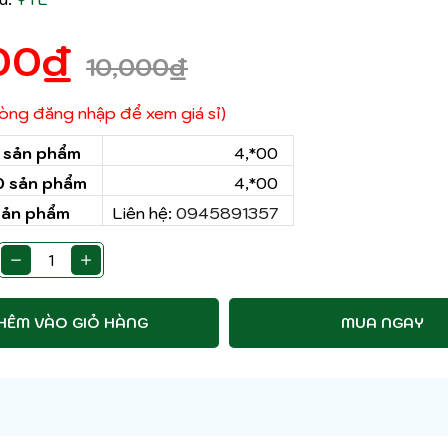
00
₫
10,000
₫
 lòng đăng nhập để xem giá sỉ)
0 sản phẩm
4,*00
50 sản phẩm
4,*00
sản phẩm
Liên hệ:
0945891357
HÊM VÀO GIỎ HÀNG
MUA NGAY