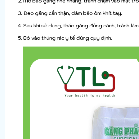
Mở bao găng nhẹ nhàng, tránh chạm vào mặt tro
Đeo găng cẩn thận, đảm bảo ôm khít tay.
Sau khi sử dụng, tháo găng đúng cách, tránh làm
Bỏ vào thùng rác y tế đúng quy định.