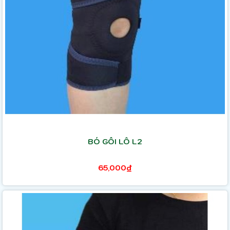
BÓ GỐI LỖ L2
65,000₫