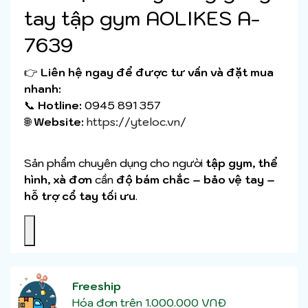
tay tập gym AOLIKES A-
7639
👉
Liên hệ ngay để được tư vấn và đặt mua
nhanh:
📞
Hotline:
0945 891 357
🌐
Website:
https://yteloc.vn/
Sản phẩm chuyên dụng cho người
tập gym, thể
hình, xà đơn
cần
độ bám chắc – bảo vệ tay –
hỗ trợ cổ tay tối ưu
.
Freeship
Hóa đơn trên 1.000.000 VNĐ