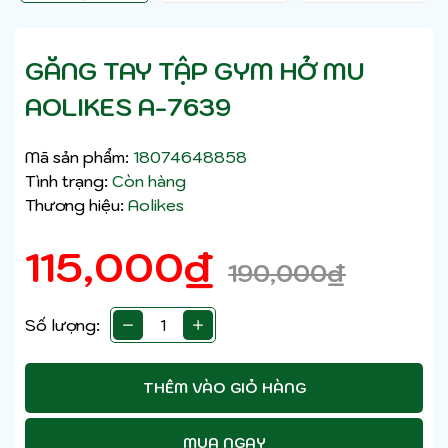
GĂNG TAY TẬP GYM HỞ MU
AOLIKES A-7639
Mã sản phẩm:
18074648858
Tình trạng:
Còn hàng
Thương hiệu:
Aolikes
115,000
₫
190,000
₫
Số lượng:
THÊM VÀO GIỎ HÀNG
MUA NGAY