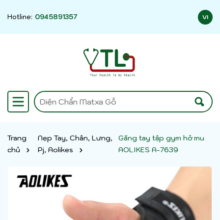
Hotline:
0945891357
VI
Trang
Nẹp Tay, Chân, Lưng,
Găng tay tập gym hở mu
chủ
Pj, Aolikes
AOLIKES A-7639