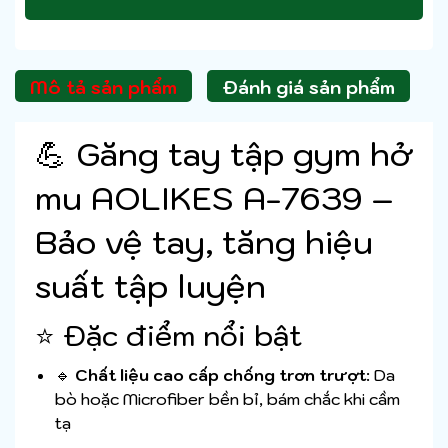
Mô tả sản phẩm
Đánh giá sản phẩm
💪 Găng tay tập gym hở
mu AOLIKES A-7639 –
Bảo vệ tay, tăng hiệu
suất tập luyện
⭐ Đặc điểm nổi bật
🔹
Chất liệu cao cấp chống trơn trượt
: Da
bò hoặc Microfiber bền bỉ, bám chắc khi cầm
tạ