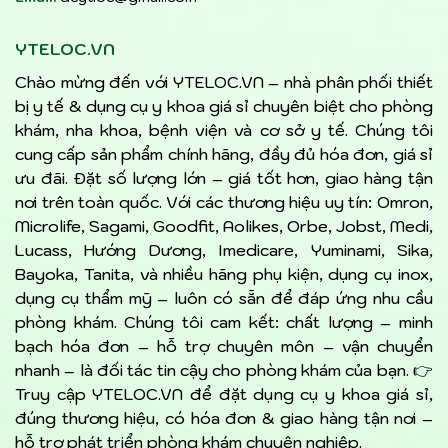
YTELOC.VN
Chào mừng đến với YTELOC.VN – nhà phân phối thiết
bị y tế & dụng cụ y khoa giá sỉ chuyên biệt cho phòng
khám, nha khoa, bệnh viện và cơ sở y tế. Chúng tôi
cung cấp sản phẩm chính hãng, đầy đủ hóa đơn, giá sỉ
ưu đãi. Đặt số lượng lớn – giá tốt hơn, giao hàng tận
nơi trên toàn quốc. Với các thương hiệu uy tín: Omron,
Microlife, Sagami, Goodfit, Aolikes, Orbe, Jobst, Medi,
Lucass, Hướng Dương, Imedicare, Yuminami, Sika,
Bayoka, Tanita, và nhiều hãng phụ kiện, dụng cụ inox,
dụng cụ thẩm mỹ – luôn có sẵn để đáp ứng nhu cầu
phòng khám. Chúng tôi cam kết: chất lượng – minh
bạch hóa đơn – hỗ trợ chuyên môn – vận chuyển
nhanh – là đối tác tin cậy cho phòng khám của bạn. 👉
Truy cập YTELOC.VN để đặt dụng cụ y khoa giá sỉ,
đúng thương hiệu, có hóa đơn & giao hàng tận nơi –
hỗ trợ phát triển phòng khám chuyên nghiệp.