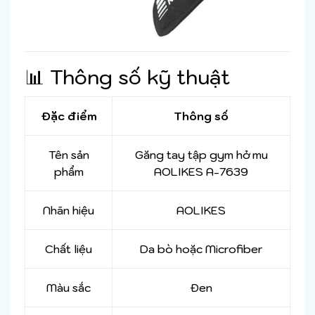
📊 Thông số kỹ thuật
Đặc điểm
Thông số
Tên sản
Găng tay tập gym hở mu
phẩm
AOLIKES A-7639
Nhãn hiệu
AOLIKES
Chất liệu
Da bò hoặc Microfiber
Màu sắc
Đen