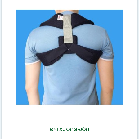
ĐAI XƯƠNG ĐÒN