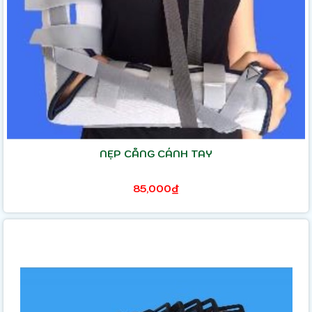
NẸP CẲNG CÁNH TAY
85,000₫