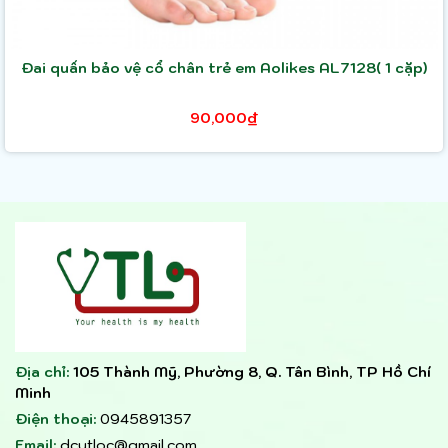
Đai quấn bảo vệ cổ chân trẻ em Aolikes AL7128( 1 cặp)
90,000₫
Địa chỉ:
105 Thành Mỹ, Phường 8, Q. Tân Bình, TP Hồ Chí
Minh
Điện thoại:
0945891357
Email:
dcytloc@gmail.com