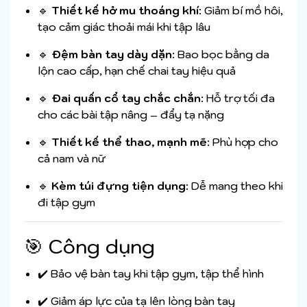
🔹
Thiết kế hở mu thoáng khí
: Giảm bí mồ hôi,
tạo cảm giác thoải mái khi tập lâu
🔹
Đệm bàn tay dày dặn
: Bao bọc bằng da
lộn cao cấp, hạn chế chai tay hiệu quả
🔹
Đai quấn cổ tay chắc chắn
: Hỗ trợ tối đa
cho các bài tập nâng – đẩy tạ nặng
🔹
Thiết kế thể thao, mạnh mẽ
: Phù hợp cho
cả nam và nữ
🔹
Kèm túi đựng tiện dụng
: Dễ mang theo khi
đi tập gym
🎯 Công dụng
✔️ Bảo vệ bàn tay khi tập gym, tập thể hình
✔️ Giảm áp lực của tạ lên lòng bàn tay