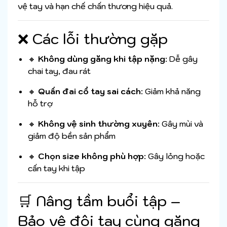
vệ tay và hạn chế chấn thương hiệu quả.
❌ Các lỗi thường gặp
🔸
Không dùng găng khi tập nặng
: Dễ gây
chai tay, đau rát
🔸
Quấn đai cổ tay sai cách
: Giảm khả năng
hỗ trợ
🔸
Không vệ sinh thường xuyên
: Gây mùi và
giảm độ bền sản phẩm
🔸
Chọn size không phù hợp
: Gây lỏng hoặc
cấn tay khi tập
🛒 Nâng tầm buổi tập –
Bảo vệ đôi tay cùng găng