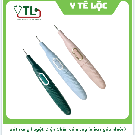
Bút rung huyệt Diện Chẩn cầm tay (màu ngẫu nhiên)