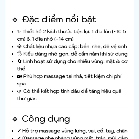
🔹 Đặc điểm nổi bật
✨ Thiết kế 2 kích thước tiện lợi: 1 đĩa lớn (~16.5
cm) & 1 đĩa nhỏ (~14 cm)
💎 Chất liệu nhựa cao cấp: bền, nhẹ, dễ vệ sinh
🖐️ Kiểu dáng nhỏ gọn, dễ cầm nắm khi sử dụng
🔄 Linh hoạt sử dụng cho nhiều vùng: mặt & cơ
thể
🏡 Phù hợp massage tại nhà, tiết kiệm chi phí
spa
🌿 Có thể kết hợp tinh dầu để tăng hiệu quả
thư giãn
🔹 Công dụng
✔ Hỗ trợ massage vùng lưng, vai, cổ, tay, chân
✔ Massage nhẹ nhàng vùng mặt: trán, mũi, cằm