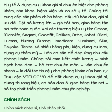
bị y tế & dụng cụ y khoa giá sỉ chuyên biệt cho phòng
khám, nha khoa, bệnh viện và cơ sở y tế. Chúng tôi
cung cấp sản phẩm chính hãng, đầy đủ hóa đơn, giá sỉ
ưu đãi. Đặt số lượng lớn – giá tốt hơn, giao hàng tận
nơi trên toàn quốc. Với các thương hiệu uy tín: Omron,
Microlife, Sagami, Goodfit, Aolikes, Orbe, Jobst, Medi,
Lucass, Hướng Dương, Imedicare, Yuminami, Sika,
Bayoka, Tanita, và nhiều hãng phụ kiện, dụng cụ inox,
dụng cụ thẩm mỹ – luôn có sẵn để đáp ứng nhu cầu
phòng khám. Chúng tôi cam kết: chất lượng – minh
bạch hóa đơn – hỗ trợ chuyên môn – vận chuyển
nhanh – là đối tác tin cậy cho phòng khám của bạn. 👉
Truy cập YTELOC.VN để đặt dụng cụ y khoa giá sỉ,
đúng thương hiệu, có hóa đơn & giao hàng tận nơi –
hỗ trợ phát triển phòng khám chuyên nghiệp.
CHÍNH SÁCH
Chính sách nhập sỉ, Nhà phân phối