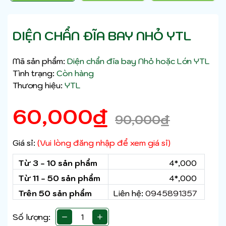
DIỆN CHẨN ĐĨA BAY NHỎ YTL
Mã sản phẩm:
Diện chẩn đĩa bay Nhỏ hoặc Lớn YTL
Tình trạng:
Còn hàng
Thương hiệu:
YTL
60,000
₫
90,000
₫
Giá sỉ:
(Vui lòng đăng nhập để xem giá sỉ)
Từ 3 - 10 sản phẩm
4*,000
Từ 11 - 50 sản phẩm
4*,000
Trên 50 sản phẩm
Liên hệ:
0945891357
Số lượng: