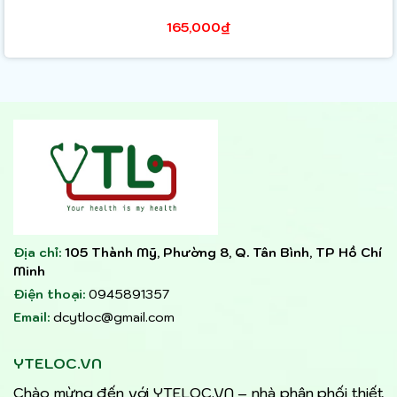
165,000₫
Địa chỉ:
105 Thành Mỹ, Phường 8, Q. Tân Bình, TP Hồ Chí
Minh
Điện thoại:
0945891357
Email:
dcytloc@gmail.com
YTELOC.VN
Chào mừng đến với YTELOC.VN – nhà phân phối thiết