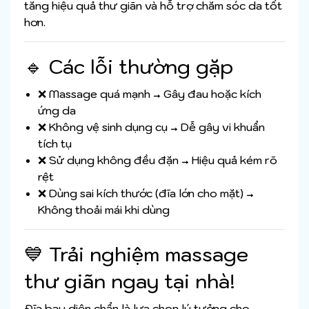
tăng hiệu quả thư giãn và hỗ trợ chăm sóc da tốt
hơn.
🔹 Các lỗi thường gặp
❌ Massage quá mạnh → Gây đau hoặc kích
ứng da
❌ Không vệ sinh dụng cụ → Dễ gây vi khuẩn
tích tụ
❌ Sử dụng không đều đặn → Hiệu quả kém rõ
rệt
❌ Dùng sai kích thước (đĩa lớn cho mặt) →
Không thoải mái khi dùng
💙 Trải nghiệm massage
thư giãn ngay tại nhà!
Đĩa bay diện chẩn là lựa chọn lý tưởng cho