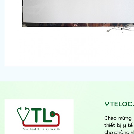
YTELOC
Chào mừng 
thiết bị y t
cho phòng kh