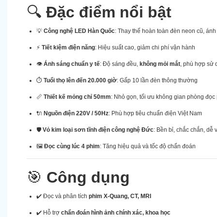
🔍
Đặc điểm nổi bật
💡
Công nghệ LED Hàn Quốc
: Thay thế hoàn toàn đèn neon cũ, ánh
⚡
Tiết kiệm điện năng
: Hiệu suất cao, giảm chi phí vận hành
👁
Ánh sáng chuẩn y tế
: Độ sáng đều,
không mỏi mắt
, phù hợp sử 
⏱
Tuổi thọ lên đến 20.000 giờ
: Gấp 10 lần đèn thông thường
📏
Thiết kế mỏng chỉ 50mm
: Nhỏ gọn, tối ưu không gian phòng đọc
🔌
Nguồn điện 220V / 50Hz
: Phù hợp tiêu chuẩn điện Việt Nam
🛡
Vỏ kim loại sơn tĩnh điện công nghệ Đức
: Bền bỉ, chắc chắn, dễ 
🖼
Đọc cùng lúc 4 phim
: Tăng hiệu quả và tốc độ chẩn đoán
🎯
Công dụng
✔️ Đọc và phân tích
phim X-Quang, CT, MRI
✔️ Hỗ trợ
chẩn đoán hình ảnh chính xác, khoa học