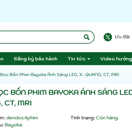
Ưu đãi
án
Đăng ký bảo hành
Tin tức
Video hướn
Đọc Bốn Phim Bayoka Ánh Sáng LED, X- QUANG, CT, MRI
ỌC BỐN PHIM BAYOKA ÁNH SÁNG LED
 CT, MRI
m:
dendoc4phim
Tình trạng:
Còn hàng
u:
Bayoka