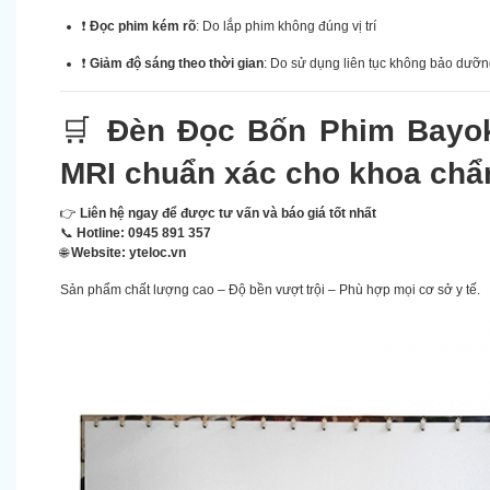
❗
Đọc phim kém rõ
: Do lắp phim không đúng vị trí
❗
Giảm độ sáng theo thời gian
: Do sử dụng liên tục không bảo dưỡ
🛒
Đèn Đọc Bốn Phim Bayok
MRI chuẩn xác cho khoa chẩ
👉
Liên hệ ngay để được tư vấn và báo giá tốt nhất
📞
Hotline:
0945 891 357
🌐
Website:
yteloc.vn
Sản phẩm chất lượng cao – Độ bền vượt trội – Phù hợp mọi cơ sở y tế.