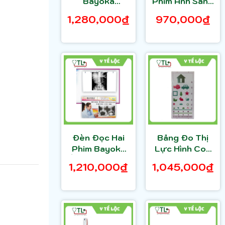
Bayoka
Phim Ánh Sáng
Halogen Led -
LED, X-
1,280,000₫
970,000₫
ánh sáng lạnh
QUANG, CT,
MRI Bayoka
Đèn Đọc Hai
Bảng Đo Thị
Phim Bayoka
Lực Hình Con
Ánh Sáng LED,
Vật Bayoka
1,210,000₫
1,045,000₫
X- QUANG, CT,
ánh sáng led
MRI
tiết kiệm điện