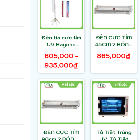
Đèn tia cực tím
ĐÈN CỰC TÍM
UV Bayoka
45CM 2 BÓNG
60cm kèm
(đã kèm 2
605,000 -
865,000₫
bóng đèn
bóng)
935,000₫
đứng hoặc
treo tường
ĐÈN CỰC TÍM
Tủ Tiệt Trùng
90cm 2 BÓNG (
UV ,Tủ Tiệt