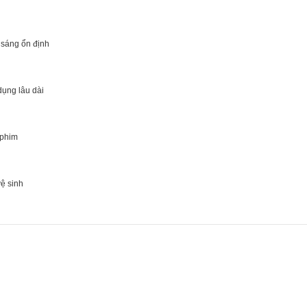
 sáng ổn định
dụng lâu dài
 phim
vệ sinh