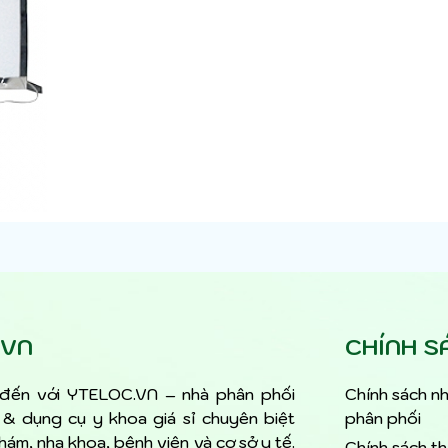
.VN
CHÍNH S
đến với YTELOC.VN – nhà phân phối
Chính sách nh
ế & dụng cụ y khoa giá sỉ chuyên biệt
phân phối
ám, nha khoa, bệnh viện và cơ sở y tế.
Chính sách t