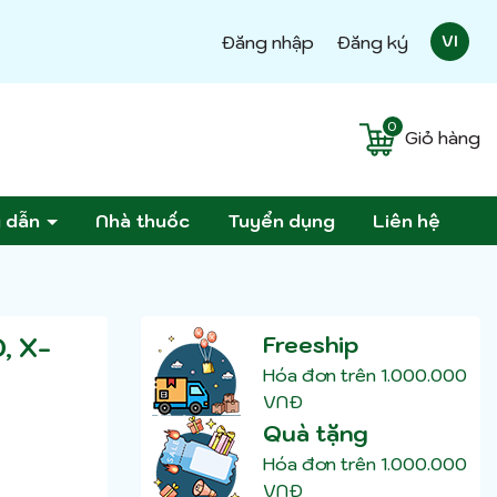
Đăng nhập
Đăng ký
VI
0
Giỏ hàng
g dẫn
Nhà thuốc
Tuyển dụng
Liên hệ
, X-
Freeship
Hóa đơn trên 1.000.000
VNĐ
Quà tặng
Hóa đơn trên 1.000.000
VNĐ