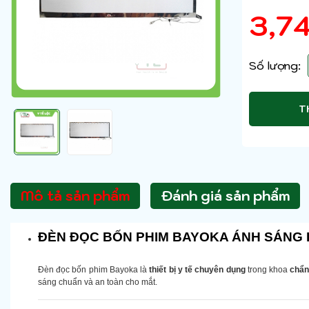
3,7
Số lượng:
T
Mô tả sản phẩm
Đánh giá sản phẩm
ĐÈN ĐỌC BỐN PHIM BAYOKA ÁNH SÁNG L
Đèn đọc bốn phim Bayoka là
thiết bị y tế chuyên dụng
trong khoa
chẩn
sáng chuẩn và an toàn cho mắt.