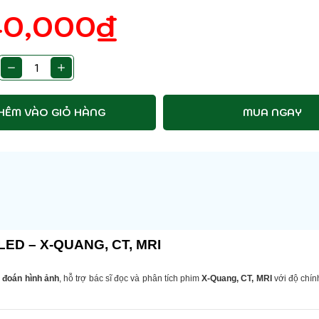
40,000
₫
HÊM VÀO GIỎ HÀNG
MUA NGAY
ED – X-QUANG, CT, MRI
 đoán hình ảnh
, hỗ trợ bác sĩ đọc và phân tích phim
X-Quang, CT, MRI
với độ chín