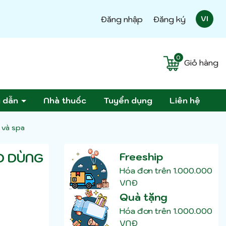
Đăng nhập
Đăng ký
VI
0
Giỏ hàng
g dẫn
Nhà thuốc
Tuyển dụng
Liên hệ
 và spa
O DÙNG
Freeship
Hóa đơn trên 1.000.000
VNĐ
Quà tặng
Hóa đơn trên 1.000.000
VNĐ