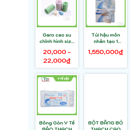
Garo cao su
Túi hậu môn
chỉnh hình size
nhân tạo 1
4x100cm,
mảnh
20,000 -
1,550,000₫
6x100cm
ConvaTec (hộp
22,000₫
30 cái)
Bông Gòn Y Tế
BỘT BĂNG BÓ
BẢO THẠCH
THẠCH CAO