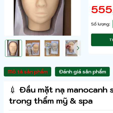
555
Số lượng:
T
Mô tả sản phẩm
Đánh giá sản phẩm
💉
Đầu mặt nạ manocanh s
trong thẩm mỹ & spa