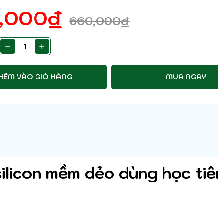
,000
₫
660,000
₫
HÊM VÀO GIỎ HÀNG
MUA NGAY
ilicon mềm dẻo dùng học ti