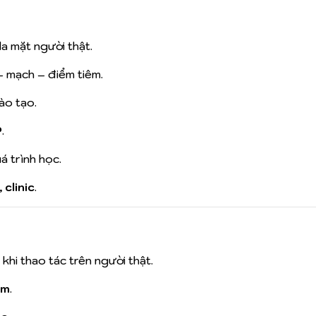
a mặt người thật.
 – mạch – điểm tiêm.
đào tạo.
P
.
á trình học.
clinic
.
khi thao tác trên người thật.
êm
.