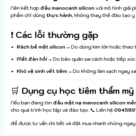
Nên kết hợp
đầu manocanh silicon
với mô hình giải
phẩm chỉ dùng
thực hành
, không thay thế đào tạo y
❗
Các lỗi thường gặp
Rách bề mặt silicon
→ Do dùng kim lớn hoặc thao 
Mất đàn hồi
→ Do bảo quản sai cách hoặc tiếp xúc 
Khó vệ sinh vết tiêm
→ Do không làm sạch ngay sau
🛒
Dụng cụ học tiêm thẩm mỹ 
Nếu bạn đang tìm
đầu mặt nạ manocanh silicon mề
cho quá trình học tập và đào tạo. 📞 Liên hệ
094589
để được tư vấn chi tiết và đặt mua nhanh chóng ngay