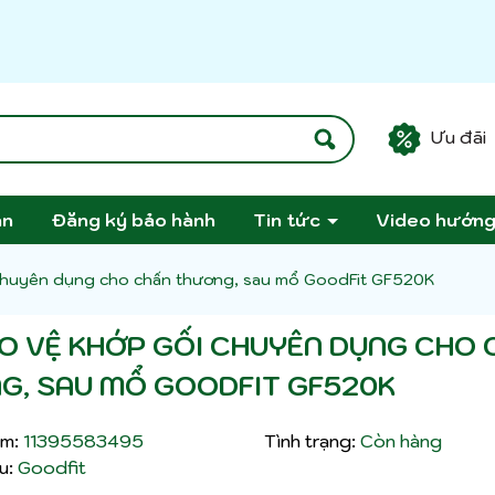
Ưu đãi
án
Đăng ký bảo hành
Tin tức
Video hướn
 chuyên dụng cho chấn thương, sau mổ GoodFit GF520K
ẢO VỆ KHỚP GỐI CHUYÊN DỤNG CHO 
G, SAU MỔ GOODFIT GF520K
m:
11395583495
Tình trạng:
Còn hàng
u:
Goodfit