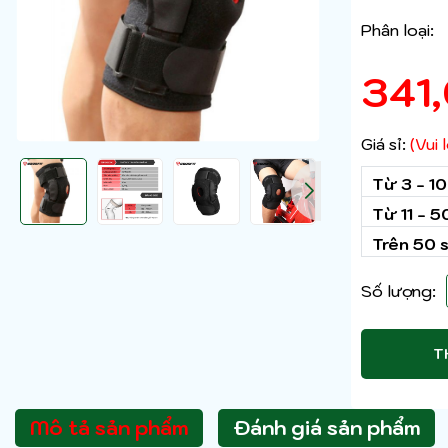
Phân loại:
341
Giá sỉ:
(Vui
Từ 3 - 1
Từ 11 - 
Trên 50 
Số lượng:
T
Mô tả sản phẩm
Đánh giá sản phẩm