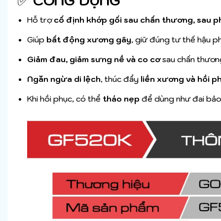
✅
CÔNG DỤNG
Hỗ trợ
cố định khớp gối sau chấn thương, sau p
Giúp
bất động xương gãy
, giữ đúng tư thế hậu p
Giảm đau, giảm sưng nề và co cơ
sau chấn thươn
Ngăn ngừa di lệch
, thúc đẩy
liền xương và hồi 
Khi hồi phục, có thể
tháo nẹp
để dùng như đai bảo