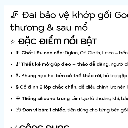
🦵 Đai bảo vệ khớp gối G
thương & sau mổ
⭐
ĐẶC ĐIỂM NỔI BẬT
🧵
Chất liệu cao cấp
: Nylon, OK Cloth, Leica – bền
🔓
Thiết kế mở
giúp
đeo – tháo dễ dàng
, người 
🦾
Khung nẹp hai bên có thể tháo rời
, hỗ trợ
gập
🔒
Cố định 2 lớp chắc chắn
, dễ điều chỉnh lực nén 
🎯
Miếng silicone trung tâm
tạo lỗ thoáng khí, b
📦
Đơn vị bán: 1 chiếc
, tiện dùng cho từng bên gối