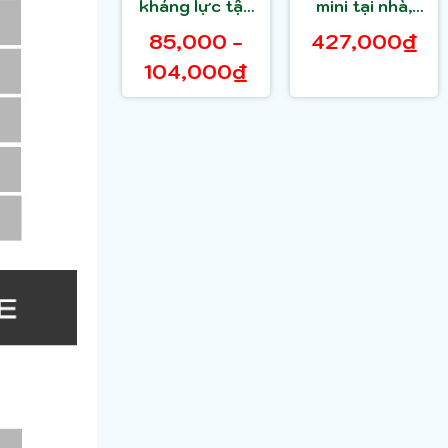
kháng lực tập
mini tại nhà,
gym, tập mông
văn phòng
85,000 -
427,000₫
GoodFit
GoodFit
104,000₫
GF912MB
GF003MB