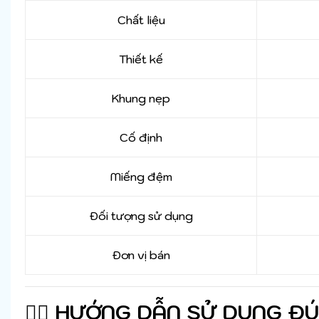
Chất liệu
Thiết kế
Khung nẹp
Cố định
Miếng đệm
Đối tượng sử dụng
Đơn vị bán
🧑‍⚕️
HƯỚNG DẪN SỬ DỤNG Đ