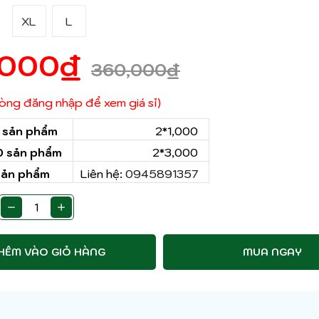
XL
L
,000
₫
360,000
₫
 lòng đăng nhập để xem giá sỉ)
0 sản phẩm
2*1,000
50 sản phẩm
2*3,000
sản phẩm
Liên hệ:
0945891357
HÊM VÀO GIỎ HÀNG
MUA NGAY