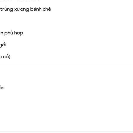
ne trùng xương bánh chè
nén phù hợp
gối
u có)
àn