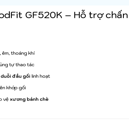
oodFit GF520K – Hỗ trợ chấn
, êm, thoáng khí
dùng tự thao tác
 duỗi đầu gối
linh hoạt
lên khớp gối
ảo vệ
xương bánh chè