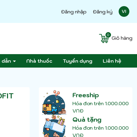
Đăng nhập
Đăng ký
VI
0
Giỏ hàng
g dẫn
Nhà thuốc
Tuyển dụng
Liên hệ
DFIT
Freeship
Hóa đơn trên 1.000.000
VNĐ
Quà tặng
Hóa đơn trên 1.000.000
VNĐ