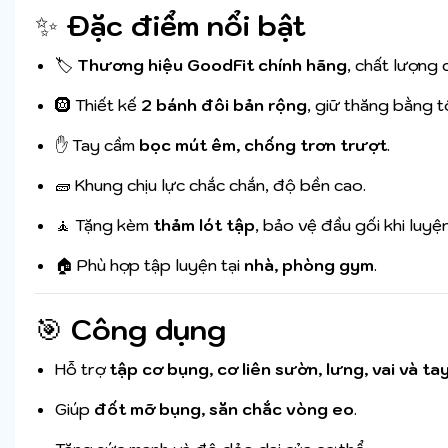
✨
Đặc điểm nổi bật
🏷️
Thương hiệu GoodFit chính hãng
, chất lượng 
🛞 Thiết kế
2 bánh đôi bản rộng
, giữ thăng bằng t
✋ Tay cầm
bọc mút êm, chống trơn trượt
.
🧱 Khung chịu lực chắc chắn, độ bền cao.
🧘 Tặng kèm
thảm lót tập
, bảo vệ đầu gối khi luyện
🏠 Phù hợp tập luyện tại
nhà, phòng gym
.
🎯
Công dụng
Hỗ trợ
tập cơ bụng, cơ liên sườn, lưng, vai và ta
Giúp
đốt mỡ bụng, săn chắc vòng eo
.