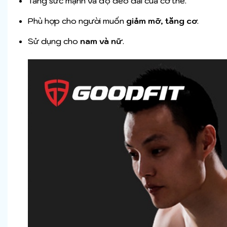
Tăng sức mạnh và độ dẻo dai của cơ thể.
Phù hợp cho người muốn
giảm mỡ, tăng cơ
.
Sử dụng cho
nam và nữ
.