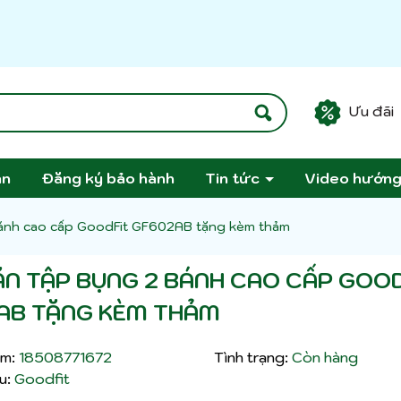
Ưu đãi
án
Đăng ký bảo hành
Tin tức
Video hướn
bánh cao cấp GoodFit GF602AB tặng kèm thảm
ĂN TẬP BỤNG 2 BÁNH CAO CẤP GOO
AB TẶNG KÈM THẢM
m:
18508771672
Tình trạng:
Còn hàng
u:
Goodfit