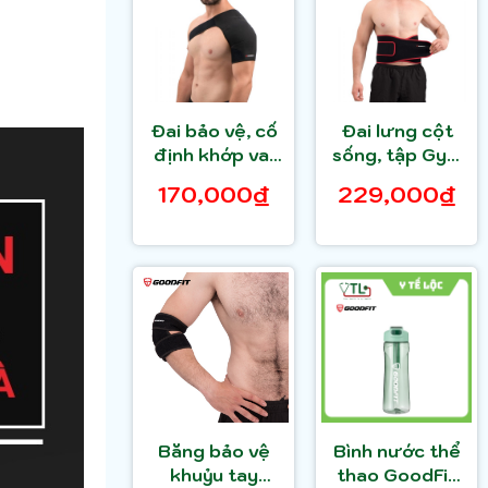
Đai bảo vệ, cố
Đai lưng cột
định khớp vai
sống, tập Gym
GoodFit
GoodFit
170,000₫
229,000₫
GF702S
GF723WS
Băng bảo vệ
Bình nước thể
khuỷu tay
thao GoodFit