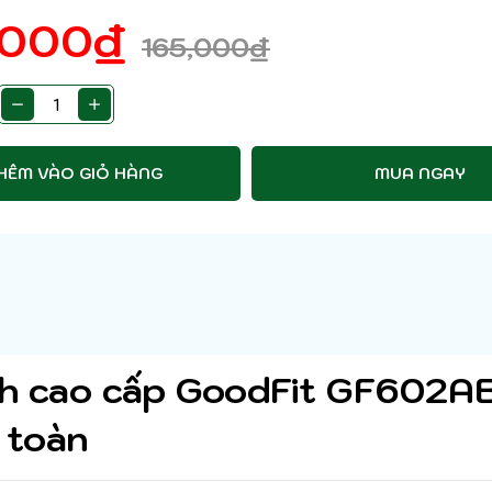
,000
₫
165,000
₫
HÊM VÀO GIỎ HÀNG
MUA NGAY
nh cao cấp GoodFit GF602A
 toàn