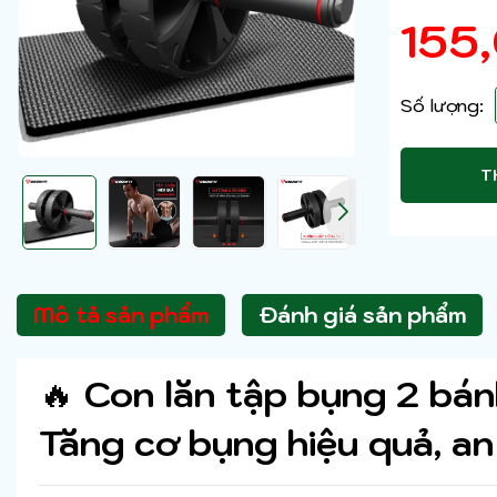
155
Số lượng:
T
Mô tả sản phẩm
Đánh giá sản phẩm
🔥
Con lăn tập bụng 2 bá
Tăng cơ bụng hiệu quả, an