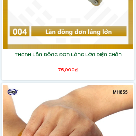
THANH LĂN ĐỒNG ĐƠN LÁNG LỚN DIỆN CHẨN
75,000₫