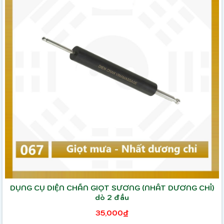
DỤNG CỤ DIỆN CHẨN GIỌT SƯƠNG (NHẤT DƯƠNG CHỈ)
dò 2 đầu
35,000₫