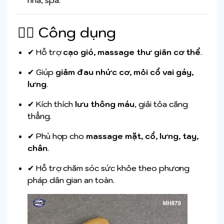
nhà, spa.
💆‍♂️ Công dụng
✔ Hỗ trợ
cạo gió, massage thư giãn cơ thể
.
✔ Giúp
giảm đau nhức cơ, mỏi cổ vai gáy,
lưng
.
✔ Kích thích
lưu thông máu
, giải tỏa căng
thẳng.
✔ Phù hợp cho
massage mặt, cổ, lưng, tay,
chân
.
✔ Hỗ trợ chăm sóc sức khỏe theo phương
pháp dân gian an toàn.