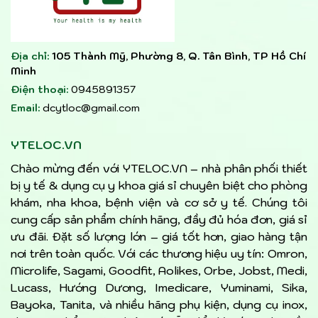
Địa chỉ:
105 Thành Mỹ, Phường 8, Q. Tân Bình, TP Hồ Chí
Minh
Điện thoại:
0945891357
Email:
dcytloc@gmail.com
YTELOC.VN
Chào mừng đến với YTELOC.VN – nhà phân phối thiết
bị y tế & dụng cụ y khoa giá sỉ chuyên biệt cho phòng
khám, nha khoa, bệnh viện và cơ sở y tế. Chúng tôi
cung cấp sản phẩm chính hãng, đầy đủ hóa đơn, giá sỉ
ưu đãi. Đặt số lượng lớn – giá tốt hơn, giao hàng tận
nơi trên toàn quốc. Với các thương hiệu uy tín: Omron,
Microlife, Sagami, Goodfit, Aolikes, Orbe, Jobst, Medi,
Lucass, Hướng Dương, Imedicare, Yuminami, Sika,
Bayoka, Tanita, và nhiều hãng phụ kiện, dụng cụ inox,