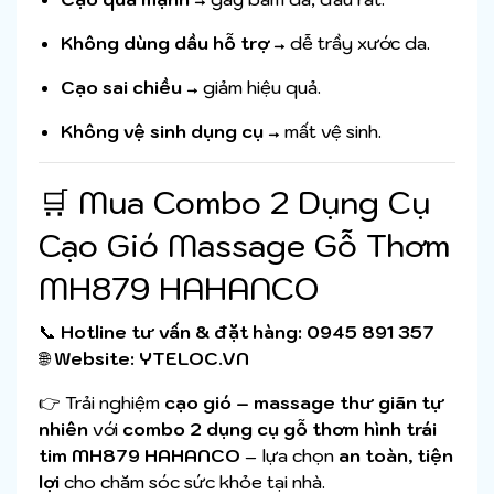
Không dùng dầu hỗ trợ
→ dễ trầy xước da.
Cạo sai chiều
→ giảm hiệu quả.
Không vệ sinh dụng cụ
→ mất vệ sinh.
🛒 Mua Combo 2 Dụng Cụ
Cạo Gió Massage Gỗ Thơm
MH879 HAHANCO
📞
Hotline tư vấn & đặt hàng:
0945 891 357
🌐
Website:
YTELOC.VN
👉 Trải nghiệm
cạo gió – massage thư giãn tự
nhiên
với
combo 2 dụng cụ gỗ thơm hình trái
tim MH879 HAHANCO
– lựa chọn
an toàn, tiện
lợi
cho chăm sóc sức khỏe tại nhà.