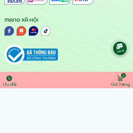
MẠNG XÃ HỘI
0
© 2024 yteloc.vn. Hộ kinh doanh Bảo hộ lao động
Ưu đãi
Giỏ hàng
- dụng cụ y tế Lộc số DKKD : 41N8030668G đăng
ký lần đầu ngày 1/4/2016 Địa chỉ: 105 Thành Mỹ,
Phường 8, Q. Tân Bình, TP Hồ Chí Minh. Điện thoại:
0945891357 - 0907305306 . Email:
dcytloc@gmail.com