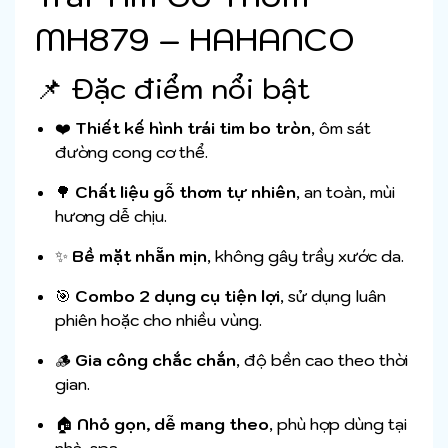
MH879 – HAHANCO
📌 Đặc điểm nổi bật
❤️
Thiết kế hình trái tim bo tròn
, ôm sát
đường cong cơ thể.
🌳
Chất liệu gỗ thơm tự nhiên
, an toàn, mùi
hương dễ chịu.
✨
Bề mặt nhẵn mịn
, không gây trầy xước da.
🎯
Combo 2 dụng cụ tiện lợi
, sử dụng luân
phiên hoặc cho nhiều vùng.
🪵
Gia công chắc chắn
, độ bền cao theo thời
gian.
🏠
Nhỏ gọn, dễ mang theo
, phù hợp dùng tại