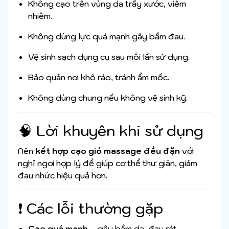
Không cạo trên vùng da trầy xước, viêm
nhiễm.
Không dùng lực quá mạnh gây bầm đau.
Vệ sinh sạch dụng cụ sau mỗi lần sử dụng.
Bảo quản nơi khô ráo, tránh ẩm mốc.
Không dùng chung nếu không vệ sinh kỹ.
🧠 Lời khuyên khi sử dụng
Nên
kết hợp cạo gió massage đều đặn
với
nghỉ ngơi hợp lý để giúp cơ thể thư giãn, giảm
đau nhức hiệu quả hơn.
❗ Các lỗi thường gặp
Cạo quá mạnh
→ gây bầm da, đau rát.