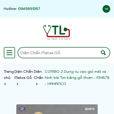
Hotline:
0945891357
VI
Trang
Diện Chẩn
Diện
COMBO 2 Dụng cụ cạo gió mát xa
chủ
Matxa Gỗ
Chẩn
hình trái Tim bằng gỗ thơm - MH879
- HAHANCO