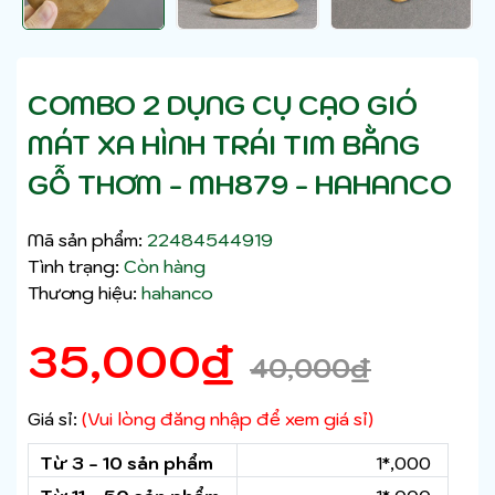
COMBO 2 DỤNG CỤ CẠO GIÓ
MÁT XA HÌNH TRÁI TIM BẰNG
GỖ THƠM - MH879 - HAHANCO
Mã sản phẩm:
22484544919
Tình trạng:
Còn hàng
Thương hiệu:
hahanco
35,000
₫
40,000
₫
Giá sỉ:
(Vui lòng đăng nhập để xem giá sỉ)
Từ 3 - 10 sản phẩm
1*,000