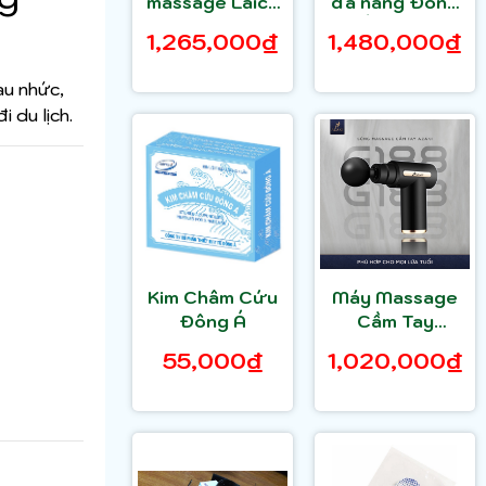
massage Laica
đa năng Đông
PC1018 3 chế
Á SDZ II
1,265,000₫
1,480,000₫
độ
au nhức,
i du lịch.
Kim Châm Cứu
Máy Massage
Đông Á
Cầm Tay
Thông Minh
55,000₫
1,020,000₫
𝐀𝐳𝐚𝐤𝐢 𝐆𝟏𝟖𝟖 4
đầu BH chính
hãng 1 năm