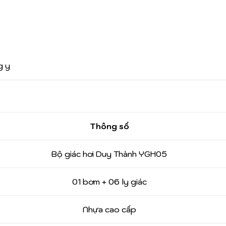
g y
Thông số
Bộ giác hơi Duy Thành YGH05
01 bơm + 06 ly giác
Nhựa cao cấp