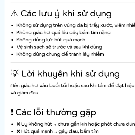
⚠️ Các lưu ý khi sử dụng
Không sử dụng trên vùng da bị trầy xước, viêm nhi
Không giác hơi quá lâu gây bầm tím nặng
Không dùng lực hút quá mạnh
Vệ sinh sạch sẽ trước và sau khi dùng
Không dùng chung để tránh lây nhiễm
💡 Lời khuyên khi sử dụng
Nên giác hơi vào buổi tối hoặc sau khi tắm để đạt hiệ
và giảm đau.
❗ Các lỗi thường gặp
❌ Ly không hút → chưa gắn kín hoặc phớt chưa đúng
❌ Hút quá mạnh → gây đau, bầm tím