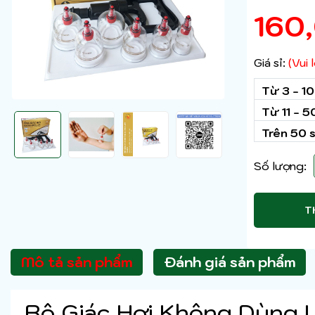
160
Giá sỉ:
(Vui
Từ 3 - 1
Từ 11 - 
Trên 50 
Số lượng:
T
Mô tả sản phẩm
Đánh giá sản phẩm
Bộ Giác Hơi Không Dùng 