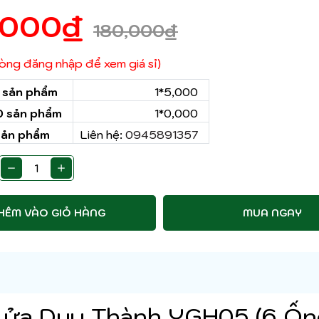
,000
₫
180,000
₫
 lòng đăng nhập để xem giá sỉ)
0 sản phẩm
1*5,000
50 sản phẩm
1*0,000
sản phẩm
Liên hệ:
0945891357
HÊM VÀO GIỎ HÀNG
MUA NGAY
Lửa Duy Thành YGH05 (6 Ố