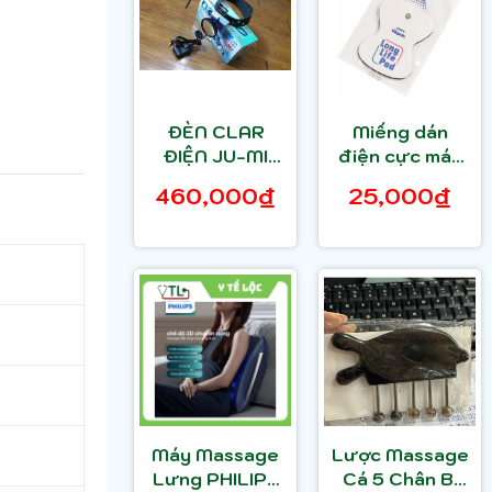
ĐÈN CLAR
Miếng dán
ĐIỆN JU-MI
điện cực máy
Model TL-06B
massage
460,000₫
25,000₫
CẮM ĐIỆN
Omron HV-
F127,HV-F128,
HV-F013
Máy Massage
Lược Massage
Lưng PHILIPS
Cá 5 Chân Bi