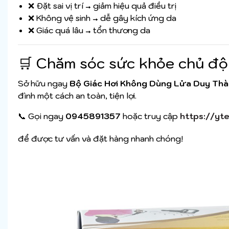
❌ Đặt sai vị trí → giảm hiệu quả điều trị
❌ Không vệ sinh → dễ gây kích ứng da
❌ Giác quá lâu → tổn thương da
🛒 Chăm sóc sức khỏe chủ độ
Sở hữu ngay
Bộ Giác Hơi Không Dùng Lửa Duy Th
đình một cách an toàn, tiện lợi.
📞 Gọi ngay
0945891357
hoặc truy cập
https://yte
để được tư vấn và đặt hàng nhanh chóng!