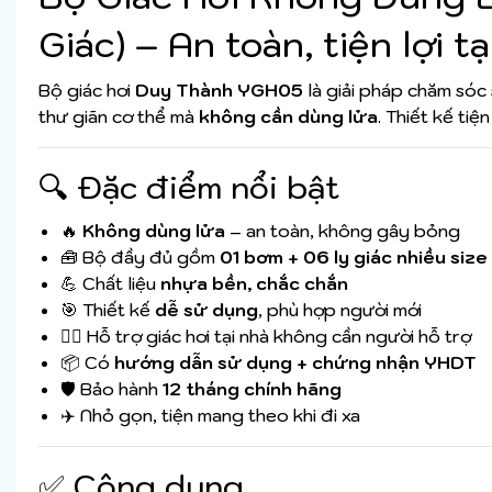
Giác) – An toàn, tiện lợi tạ
Bộ giác hơi
Duy Thành YGH05
là giải pháp chăm sóc
thư giãn cơ thể mà
không cần dùng lửa
. Thiết kế tiệ
🔍 Đặc điểm nổi bật
🔥
Không dùng lửa
– an toàn, không gây bỏng
🧰 Bộ đầy đủ gồm
01 bơm + 06 ly giác nhiều size
💪 Chất liệu
nhựa bền, chắc chắn
🎯 Thiết kế
dễ sử dụng
, phù hợp người mới
🧘‍♂️ Hỗ trợ giác hơi tại nhà không cần người hỗ trợ
📦 Có
hướng dẫn sử dụng + chứng nhận YHDT
🛡️ Bảo hành
12 tháng chính hãng
✈️ Nhỏ gọn, tiện mang theo khi đi xa
✅ Công dụng