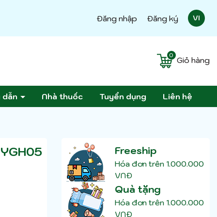
Đăng nhập
Đăng ký
VI
0
Giỏ hàng
g dẫn
Nhà thuốc
Tuyển dụng
Liên hệ
 YGH05
Freeship
Hóa đơn trên 1.000.000
VNĐ
Quà tặng
Hóa đơn trên 1.000.000
VNĐ