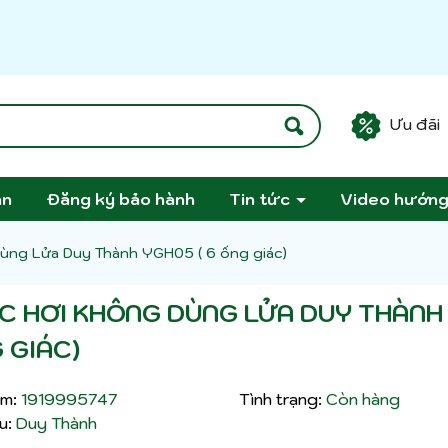
Ưu đãi
án
Đăng ký bảo hành
Tin tức
Video hướn
Dùng Lửa Duy Thành YGH05 ( 6 ống giác)
ÁC HƠI KHÔNG DÙNG LỬA DUY THÀNH
G GIÁC)
m:
1919995747
Tình trạng:
Còn hàng
u:
Duy Thành