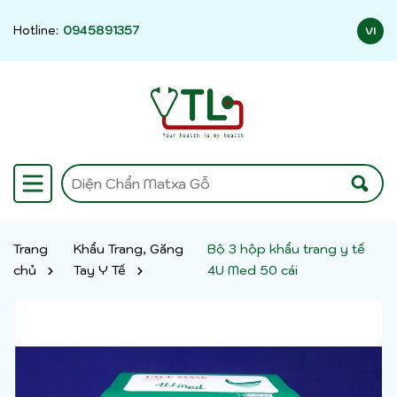
Hotline:
0945891357
VI
Trang
Khẩu Trang, Găng
Bộ 3 hộp khẩu trang y tế
chủ
Tay Y Tế
4U Med 50 cái