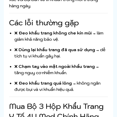
hàng ngày.
Các lỗi thường gặp
❌
Đeo khẩu trang không che kín mũi
→ làm
giảm khả năng bảo vệ.
❌
Dùng lại khẩu trang đã qua sử dụng
→ dễ
tích tụ vi khuẩn gây hại.
❌
Chạm tay vào mặt ngoài khẩu trang
→
tăng nguy cơ nhiễm khuẩn.
❌
Đeo khẩu trang quá lỏng
→ không ngăn
được bụi và vi khuẩn hiệu quả.
Mua Bộ 3 Hộp Khẩu Trang
Y Tế 4U Med Chính Hãng