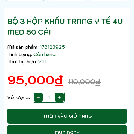
BỘ 3 HỘP KHẨU TRANG Y TẾ 4U
MED 50 CÁI
Mã sản phẩm:
178123925
Tình trạng:
Còn hàng
Thương hiệu:
YTL
95,000
₫
110,000
₫
Số lượng:
THÊM VÀO GIỎ HÀNG
MUA NGAY