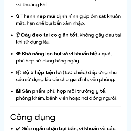
và thoáng khí.
🔒
Thanh nẹp mũi định hình
giúp ôm sát khuôn
mặt, hạn chế bụi bẩn xâm nhập.
👂
Dây đeo tai co giãn tốt
, không gây đau tai
khi sử dụng lâu.
🦠
Khả năng lọc bụi và vi khuẩn hiệu quả
,
phù hợp sử dụng hàng ngày.
📦
Bộ 3 hộp tiện lợi
(150 chiếc) đáp ứng nhu
cầu sử dụng lâu dài cho gia đình, văn phòng.
🏥
Sản phẩm phù hợp môi trường y tế
,
phòng khám, bệnh viện hoặc nơi đông người.
Công dụng
✔️ Giúp
ngăn chặn bụi bẩn, vi khuẩn và các