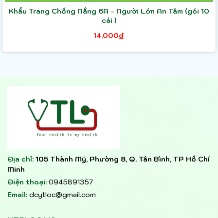
Khẩu Trang Chống Nắng 6A - Người Lớn An Tâm (gói 10
cái )
14,000₫
Địa chỉ:
105 Thành Mỹ, Phường 8, Q. Tân Bình, TP Hồ Chí
Minh
Điện thoại:
0945891357
Email:
dcytloc@gmail.com