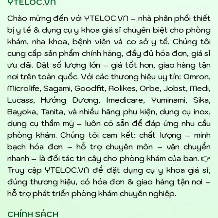
YTELOC.VN
Chào mừng đến với YTELOC.VN – nhà phân phối thiết
bị y tế & dụng cụ y khoa giá sỉ chuyên biệt cho phòng
khám, nha khoa, bệnh viện và cơ sở y tế. Chúng tôi
cung cấp sản phẩm chính hãng, đầy đủ hóa đơn, giá sỉ
ưu đãi. Đặt số lượng lớn – giá tốt hơn, giao hàng tận
nơi trên toàn quốc. Với các thương hiệu uy tín: Omron,
Microlife, Sagami, Goodfit, Aolikes, Orbe, Jobst, Medi,
Lucass, Hướng Dương, Imedicare, Yuminami, Sika,
Bayoka, Tanita, và nhiều hãng phụ kiện, dụng cụ inox,
dụng cụ thẩm mỹ – luôn có sẵn để đáp ứng nhu cầu
phòng khám. Chúng tôi cam kết: chất lượng – minh
bạch hóa đơn – hỗ trợ chuyên môn – vận chuyển
nhanh – là đối tác tin cậy cho phòng khám của bạn. 👉
Truy cập YTELOC.VN để đặt dụng cụ y khoa giá sỉ,
đúng thương hiệu, có hóa đơn & giao hàng tận nơi –
hỗ trợ phát triển phòng khám chuyên nghiệp.
CHÍNH SÁCH