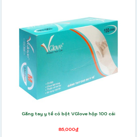
Găng tay y tế có bột VGlove hộp 100 cái
85,000₫