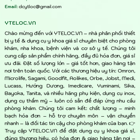
Email:
dcytloc@gmail.com
YTELOC.VN
Chào mừng đến với YTELOC.VN – nhà phân phối thiết
bị y tế & dụng cụ y khoa giá sỉ chuyên biệt cho phòng
khám, nha khoa, bệnh viện và cơ sở y tế. Chúng tôi
cung cấp sản phẩm chính hãng, đầy đủ hóa đơn, giá sỉ
ưu đãi. Đặt số lượng lớn – giá tốt hơn, giao hàng tận
nơi trên toàn quốc. Với các thương hiệu uy tín: Omron,
Microlife, Sagami, Goodfit, Aolikes, Orbe, Jobst, Medi,
Lucass, Hướng Dương, Imedicare, Yuminami, Sika,
Bayoka, Tanita, và nhiều hãng phụ kiện, dụng cụ inox,
dụng cụ thẩm mỹ – luôn có sẵn để đáp ứng nhu cầu
phòng khám. Chúng tôi cam kết: chất lượng – minh
bạch hóa đơn – hỗ trợ chuyên môn – vận chuyển
nhanh – là đối tác tin cậy cho phòng khám của bạn. 👉
Truy cập YTELOC.VN để đặt dụng cụ y khoa giá sỉ,
đúng thương hiệu, có hóa đơn & giao hàng tận nơi –