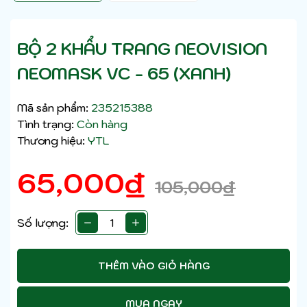
BỘ 2 KHẨU TRANG NEOVISION
NEOMASK VC - 65 (XANH)
Mã sản phẩm:
235215388
Tình trạng:
Còn hàng
Thương hiệu:
YTL
65,000
₫
105,000
₫
Số lượng:
THÊM VÀO GIỎ HÀNG
MUA NGAY