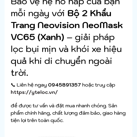
Bảo vệ hệ hô hấp của bạn
mỗi ngày với
Bộ 2 Khẩu
Trang Neovision NeoMask
VC65 (Xanh)
– giải pháp
lọc bụi mịn và khói xe hiệu
quả khi di chuyển ngoài
trời.
📞 Liên hệ ngay
0945891357
hoặc truy cập
https://yteloc.vn/
để được tư vấn và đặt mua nhanh chóng. Sản
phẩm chính hãng, chất lượng đảm bảo, giao hàng
tiện lợi trên toàn quốc.