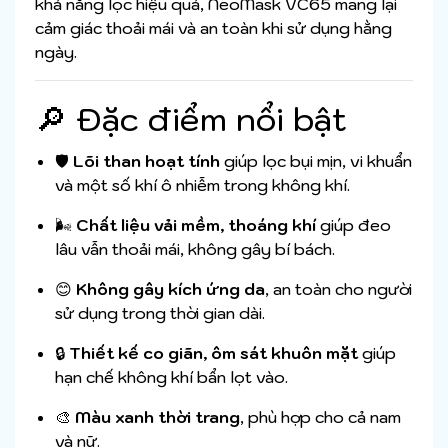
khả năng lọc hiệu quả, NeoMask VC65 mang lại
cảm giác thoải mái và an toàn khi sử dụng hằng
ngày.
🔎 Đặc điểm nổi bật
🛡
Lõi than hoạt tính
giúp lọc bụi mịn, vi khuẩn
và một số khí ô nhiễm trong không khí.
🌬
Chất liệu vải mềm, thoáng khí
giúp đeo
lâu vẫn thoải mái, không gây bí bách.
😊
Không gây kích ứng da
, an toàn cho người
sử dụng trong thời gian dài.
🔒
Thiết kế co giãn, ôm sát khuôn mặt
giúp
hạn chế không khí bẩn lọt vào.
🎨
Màu xanh thời trang
, phù hợp cho cả nam
và nữ.