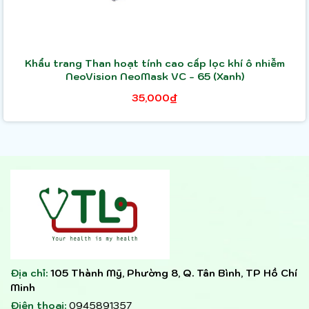
Khẩu trang Than hoạt tính cao cấp lọc khí ô nhiễm
NeoVision NeoMask VC - 65 (Xanh)
35,000₫
Địa chỉ:
105 Thành Mỹ, Phường 8, Q. Tân Bình, TP Hồ Chí
Minh
Điện thoại:
0945891357