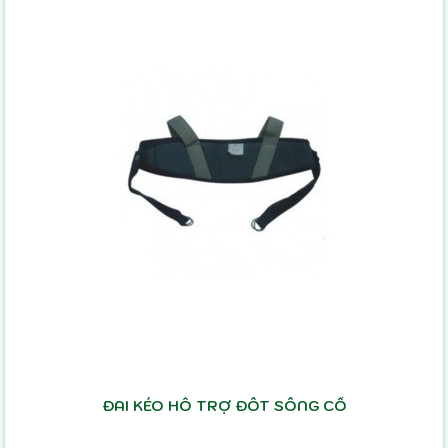
ĐAI KÉO HỖ TRỢ ĐỐT SỐNG CỔ