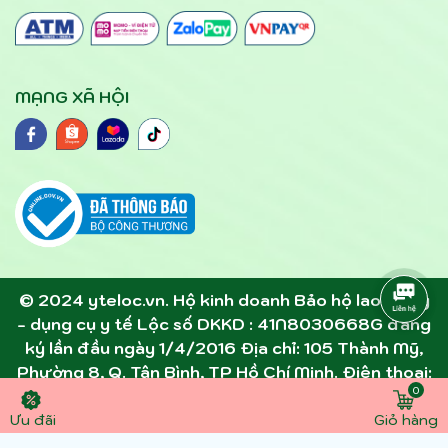
MẠNG XÃ HỘI
© 2024 yteloc.vn. Hộ kinh doanh Bảo hộ lao động
- dụng cụ y tế Lộc số DKKD : 41N8030668G đăng
ký lần đầu ngày 1/4/2016 Địa chỉ: 105 Thành Mỹ,
Phường 8, Q. Tân Bình, TP Hồ Chí Minh. Điện thoại:
0
0945891357 - 0907305306 . Email:
dcytloc@gmail.com
Ưu đãi
Giỏ hàng