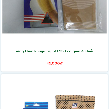
băng thun khuỷu tay PJ 953 co giãn 4 chiều
45,000₫