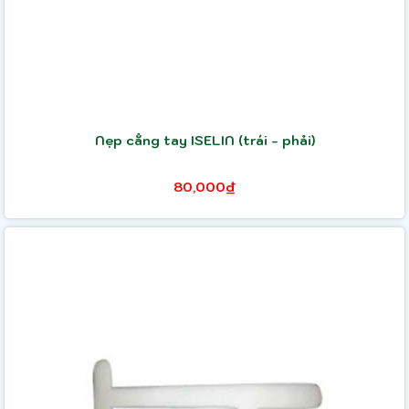
Nẹp cẳng tay ISELIN (trái - phải)
80,000₫