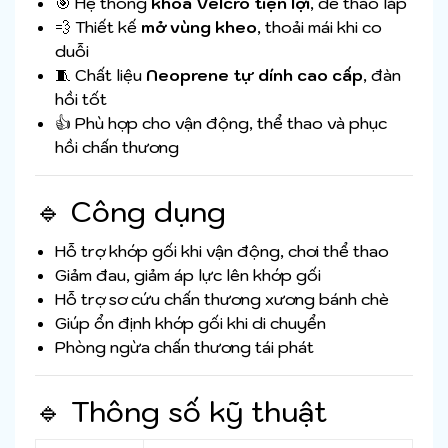
🎯 Hệ thống
khóa Velcro tiện lợi
, dễ tháo lắp
💨 Thiết kế
mở vùng kheo
, thoải mái khi co
duỗi
🧵 Chất liệu
Neoprene tự dính cao cấp
, đàn
hồi tốt
👍 Phù hợp cho vận động, thể thao và phục
hồi chấn thương
🔹 Công dụng
Hỗ trợ khớp gối khi vận động, chơi thể thao
Giảm đau, giảm áp lực lên khớp gối
Hỗ trợ sơ cứu chấn thương xương bánh chè
Giúp ổn định khớp gối khi di chuyển
Phòng ngừa chấn thương tái phát
🔹 Thông số kỹ thuật