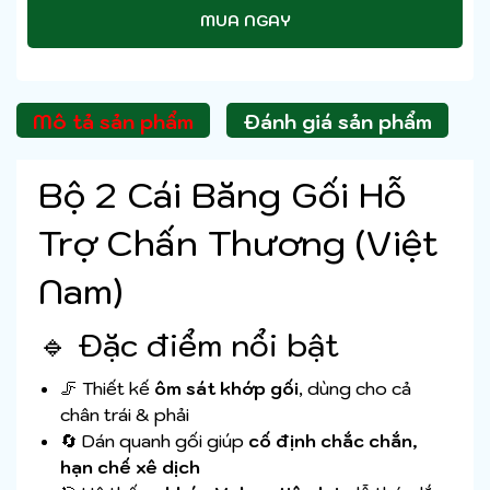
MUA NGAY
Mô tả sản phẩm
Đánh giá sản phẩm
Bộ 2 Cái Băng Gối Hỗ
Trợ Chấn Thương (Việt
Nam)
🔹 Đặc điểm nổi bật
🦵 Thiết kế
ôm sát khớp gối
, dùng cho cả
chân trái & phải
🔄 Dán quanh gối giúp
cố định chắc chắn,
hạn chế xê dịch