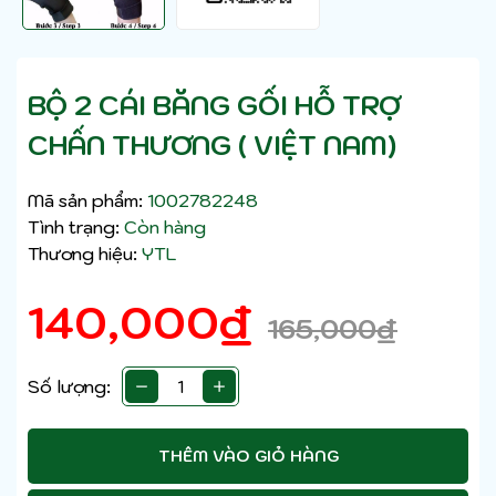
BỘ 2 CÁI BĂNG GỐI HỖ TRỢ
CHẤN THƯƠNG ( VIỆT NAM)
Mã sản phẩm:
1002782248
Tình trạng:
Còn hàng
Thương hiệu:
YTL
140,000
₫
165,000
₫
Số lượng:
THÊM VÀO GIỎ HÀNG