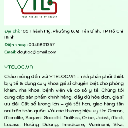
Địa chỉ:
105 Thành Mỹ, Phường 8, Q. Tân Bình, TP Hồ Chí
Minh
Điện thoại:
0945891357
Email:
dcytloc@gmail.com
YTELOC.VN
Chào mừng đến với YTELOC.VN – nhà phân phối thiết
bị y tế & dụng cụ y khoa giá sỉ chuyên biệt cho phòng
khám, nha khoa, bệnh viện và cơ sở y tế. Chúng tôi
cung cấp sản phẩm chính hãng, đầy đủ hóa đơn, giá sỉ
ưu đãi. Đặt số lượng lớn – giá tốt hơn, giao hàng tận
nơi trên toàn quốc. Với các thương hiệu uy tín: Omron,
Microlife, Sagami, Goodfit, Aolikes, Orbe, Jobst, Medi,
Lucass, Hướng Dương, Imedicare, Yuminami, Sika,