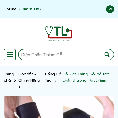
Hotline:
0945891357
VI
Trang
Goodfit -
Băng Cổ
Bộ 2 cái Băng Gối hỗ trợ
chủ
Chính Hãng
Tay
chấn thương ( Việt Nam)