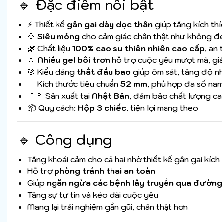
🔹 Đặc điểm nổi bật
⚡ Thiết kế
gân gai dày dọc thân
giúp tăng kích thí
💎
Siêu mỏng
cho cảm giác chân thật như không đ
🌿 Chất liệu
100% cao su thiên nhiên cao cấp
, an
💧
Nhiều gel bôi trơn
hỗ trợ cuộc yêu mượt mà, gi
🎯 Kiểu dáng
thắt đầu bao
giúp ôm sát, tăng độ n
📏 Kích thước tiêu chuẩn
52 mm
, phù hợp đa số nam
🇯🇵 Sản xuất tại
Nhật Bản
, đảm bảo chất lượng c
📦 Quy cách:
Hộp 3 chiếc
, tiện lợi mang theo
🔹 Công dụng
Tăng khoái cảm cho cả hai nhờ thiết kế gân gai kích 
Hỗ trợ
phòng tránh thai an toàn
Giúp
ngăn ngừa các bệnh lây truyền qua đường
Tăng sự tự tin và kéo dài cuộc yêu
Mang lại trải nghiệm gần gũi, chân thật hơn