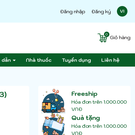
Đăng nhập
Đăng ký
VI
0
Giỏ hàng
g dẫn
Nhà thuốc
Tuyển dụng
Liên hệ
3)
Freeship
Hóa đơn trên 1.000.000
VNĐ
Quà tặng
Hóa đơn trên 1.000.000
VNĐ