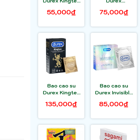
Durex Kingtex
Durex
hộp 3 bao
Fetherlite
55,000₫
75,000₫
Ultima 3 bao
Bao cao su
Bao cao su
Durex Kingtex
Durex Invisible
hộp 12 bao size
Extra Thin
135,000₫
85,000₫
49mm
Extra Sensitive
3 bao