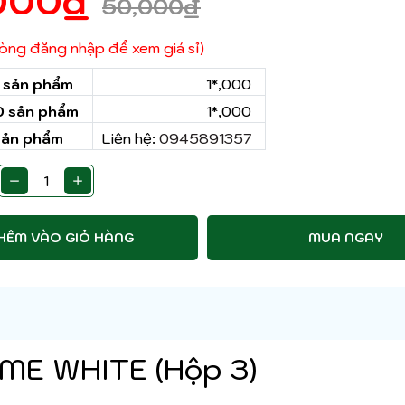
000
₫
50,000
₫
 lòng đăng nhập để xem giá sỉ)
0 sản phẩm
1*,000
50 sản phẩm
1*,000
sản phẩm
Liên hệ:
0945891357
HÊM VÀO GIỎ HÀNG
MUA NGAY
ME WHITE (Hộp 3)