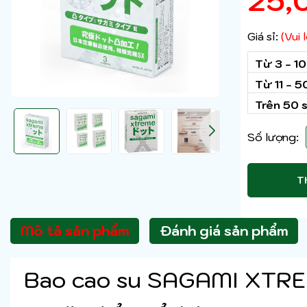
25,
Giá sỉ:
(Vui
Từ 3 - 1
Từ 11 - 
Trên 50 
Số lượng:
T
Mô tả sản phẩm
Đánh giá sản phẩm
Bao cao su SAGAMI XTRE