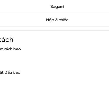
Sagami
Hộp 3 chiếc
cách
àm rách bao
hặt đầu bao