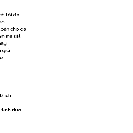
ch tối đa
eo
 toàn cho da
ảm ma sát
hạy
 giới
ao
thích
 tình dục