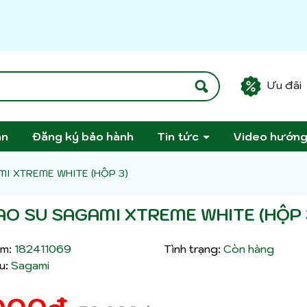
Ưu đãi
án
Đăng ký bảo hành
Tin tức
Video hướn
MI XTREME WHITE (HỘP 3)
AO SU SAGAMI XTREME WHITE (HỘP 
m:
182411069
Tình trạng:
Còn hàng
u:
Sagami