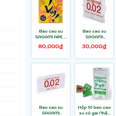
Bao cao su
Bao cao su
SAGAMI ARE -
SAGAMI
ARE (HỘP 5)
ORIGINAL 0.02
80,000₫
30,000₫
(HỘP 1)
Bao cao su
Hộp 10 bao cao
SAGAMI
su có gai Nhật