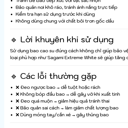
Tránh để bao tiếp xúc với vật sắc nhọn
Bảo quản nơi khô ráo, tránh ánh nắng trực tiếp
Kiểm tra hạn sử dụng trước khi dùng
Không dùng chung với chất bôi trơn gốc dầu
🔹 Lời khuyên khi sử dụng
Sử dụng bao cao su đúng cách không chỉ giúp bảo vệ
loại phù hợp như Sagami Extreme White sẽ giúp tăng c
🔹 Các lỗi thường gặp
❌ Đeo ngược bao → dễ tuột hoặc rách
❌ Không bóp đầu bao → dễ gây vỡ khi xuất tinh
❌ Đeo quá muộn → giảm hiệu quả tránh thai
❌ Bảo quản sai cách → làm giảm chất lượng bao
❌ Dùng móng tay/cắn xé → gây thủng bao